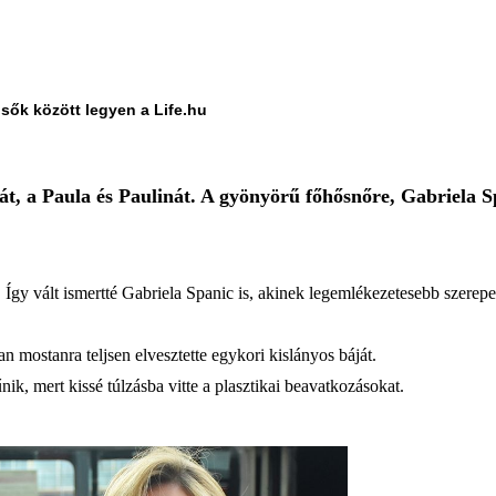
lsők között legyen a Life.hu
tát, a Paula és Paulinát. A gyönyörű főhősnőre, Gabriela
Így vált ismertté Gabriela Spanic is, akinek legemlékezetesebb szerepe P
 mostanra teljsen elvesztette egykori kislányos báját.
k, mert kissé túlzásba vitte a plasztikai beavatkozásokat.