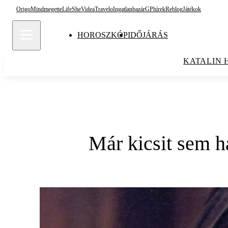
Origo
Mindmegette
Life
She
Videa
Travelo
Ingatlanbazár
GPhírek
Reblog
Játékok
HOROSZKÓP
IDŐJÁRÁS
KATALIN 
Már kicsit sem ha