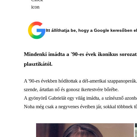
Itt állíthatja be, hogy a Google keresőben e
Mindenki imádta a '90-es évek ikonikus soroza
plasztikától.
A '90-es években hódítottak a dél-amerikai szappanoperák. 
szende, ártatlan nő és gonosz ikertestvére bőrébe.
A gyönyörű Gabrielát egy világ imádta, a színésznő azonban
Noha még csak a negyvenes éveiben jár, sokkal többnek tűni