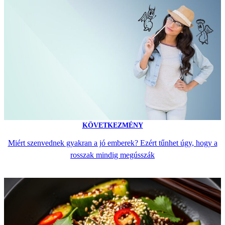
KÖVETKEZMÉNY
Miért szenvednek gyakran a jó emberek? Ezért tűnhet úgy, hogy a
rosszak mindig megússzák