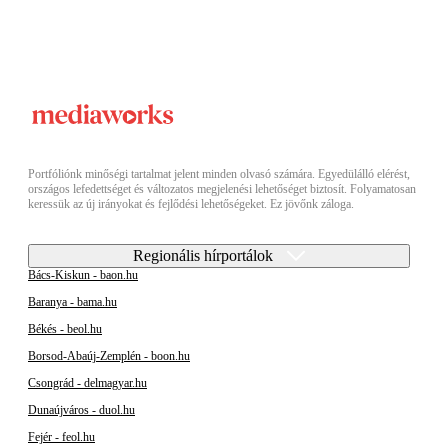
Portfóliónk minőségi tartalmat jelent minden olvasó számára. Egyedülálló elérést,
országos lefedettséget és változatos megjelenési lehetőséget biztosít. Folyamatosan
keressük az új irányokat és fejlődési lehetőségeket. Ez jövőnk záloga.
Regionális hírportálok
Bács-Kiskun - baon.hu
Baranya - bama.hu
Békés - beol.hu
Borsod-Abaúj-Zemplén - boon.hu
Csongrád - delmagyar.hu
Dunaújváros - duol.hu
Fejér - feol.hu