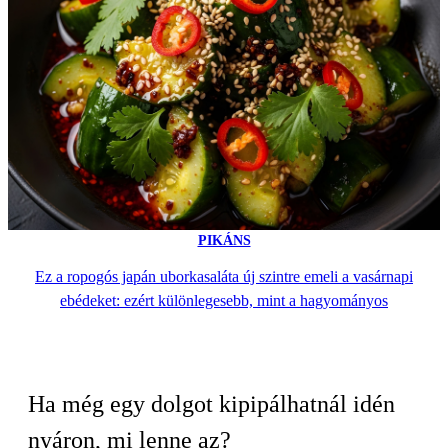
PIKÁNS
Ez a ropogós japán uborkasaláta új szintre emeli a vasárnapi
ebédeket: ezért különlegesebb, mint a hagyományos
Ha még egy dolgot kipipálhatnál idén
nyáron, mi lenne az?