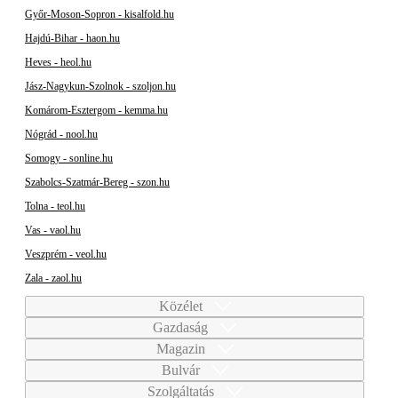
Győr-Moson-Sopron - kisalfold.hu
Hajdú-Bihar - haon.hu
Heves - heol.hu
Jász-Nagykun-Szolnok - szoljon.hu
Komárom-Esztergom - kemma.hu
Nógrád - nool.hu
Somogy - sonline.hu
Szabolcs-Szatmár-Bereg - szon.hu
Tolna - teol.hu
Vas - vaol.hu
Veszprém - veol.hu
Zala - zaol.hu
Közélet
Gazdaság
Magazin
Bulvár
Szolgáltatás