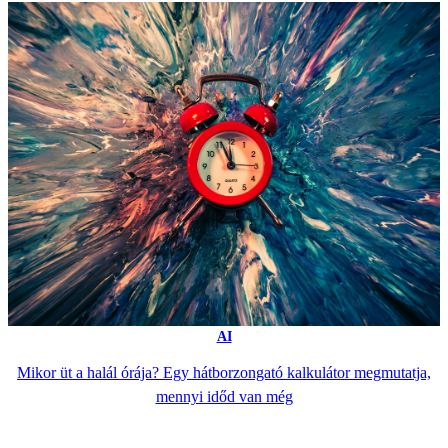
AI
Mikor üt a halál órája? Egy hátborzongató kalkulátor megmutatja,
mennyi időd van még