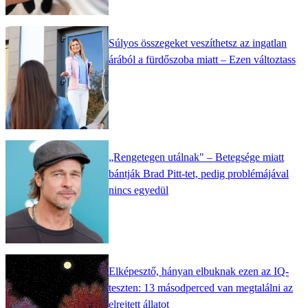
Súlyos összegeket veszíthetsz az ingatlan
árából a fürdőszoba miatt – Ezen változtass
„Rengetegen utálnak" – Betegsége miatt
bántják Brad Pitt-tet, pedig problémájával
nincs egyedül
Elképesztő, hányan elbuknak ezen az IQ-
teszten: 13 másodperced van megtalálni az
elrejtett állatot