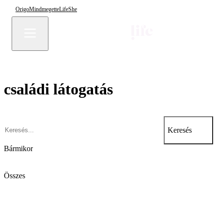
Origo
Mindmegette
Life
She
családi látogatás
Keresés
Bármikor
Összes