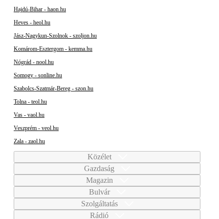
Hajdú-Bihar - haon.hu
Heves - heol.hu
Jász-Nagykun-Szolnok - szoljon.hu
Komárom-Esztergom - kemma.hu
Nógrád - nool.hu
Somogy - sonline.hu
Szabolcs-Szatmár-Bereg - szon.hu
Tolna - teol.hu
Vas - vaol.hu
Veszprém - veol.hu
Zala - zaol.hu
Közélet
Gazdaság
Magazin
Bulvár
Szolgáltatás
Rádió