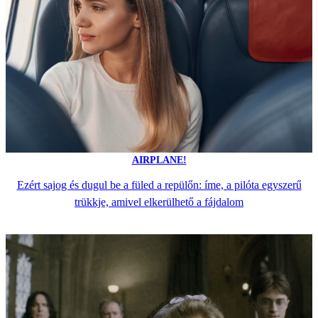
AIRPLANE!
Ezért sajog és dugul be a füled a repülőn: íme, a pilóta egyszerű
trükkje, amivel elkerülhető a fájdalom