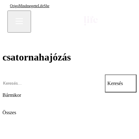
Origo
Mindmegette
Life
She
csatornahajózás
Keresés
Bármikor
Összes