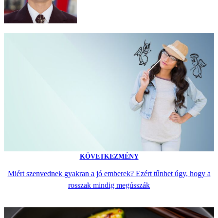
KÖVETKEZMÉNY
Miért szenvednek gyakran a jó emberek? Ezért tűnhet úgy, hogy a
rosszak mindig megússzák