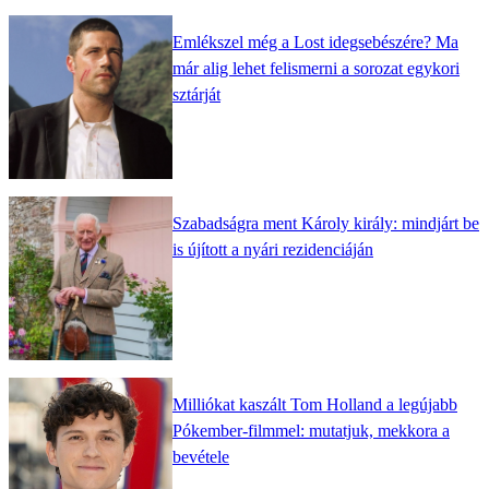
Emlékszel még a Lost idegsebészére? Ma
már alig lehet felismerni a sorozat egykori
sztárját
Szabadságra ment Károly király: mindjárt be
is újított a nyári rezidenciáján
Milliókat kaszált Tom Holland a legújabb
Pókember-filmmel: mutatjuk, mekkora a
bevétele