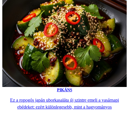
PIKÁNS
Ez a ropogós japán uborkasaláta új szintre emeli a vasárnapi
ebédeket: ezért különlegesebb, mint a hagyományos