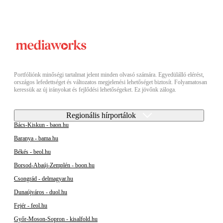
Portfóliónk minőségi tartalmat jelent minden olvasó számára. Egyedülálló elérést,
országos lefedettséget és változatos megjelenési lehetőséget biztosít. Folyamatosan
keressük az új irányokat és fejlődési lehetőségeket. Ez jövőnk záloga.
Regionális hírportálok
Bács-Kiskun - baon.hu
Baranya - bama.hu
Békés - beol.hu
Borsod-Abaúj-Zemplén - boon.hu
Csongrád - delmagyar.hu
Dunaújváros - duol.hu
Fejér - feol.hu
Győr-Moson-Sopron - kisalfold.hu