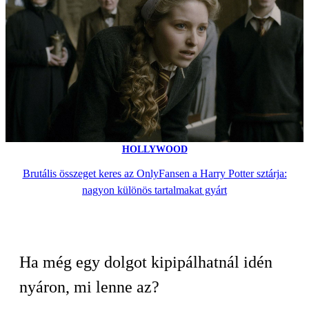
HOLLYWOOD
Brutális összeget keres az OnlyFansen a Harry Potter sztárja:
nagyon különös tartalmakat gyárt
Ha még egy dolgot kipipálhatnál idén
nyáron, mi lenne az?