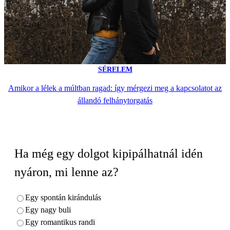
SÉRELEM
Amikor a lélek a múltban ragad: így mérgezi meg a kapcsolatot az
állandó felhánytorgatás
Ha még egy dolgot kipipálhatnál idén
nyáron, mi lenne az?
Egy spontán kirándulás
Egy nagy buli
Egy romantikus randi