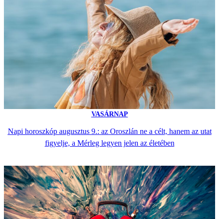
VASÁRNAP
Napi horoszkóp augusztus 9.: az Oroszlán ne a célt, hanem az utat
figyelje, a Mérleg legyen jelen az életében