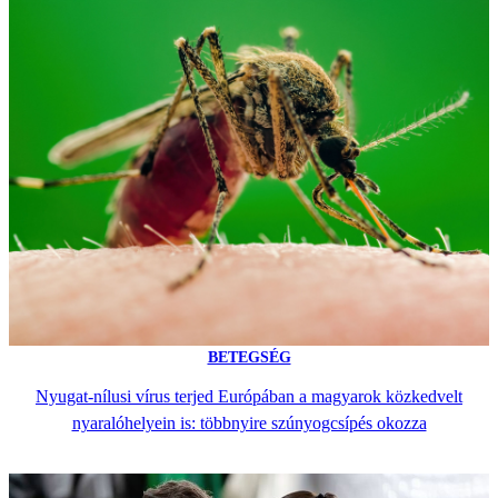
BETEGSÉG
Nyugat-nílusi vírus terjed Európában a magyarok közkedvelt
nyaralóhelyein is: többnyire szúnyogcsípés okozza