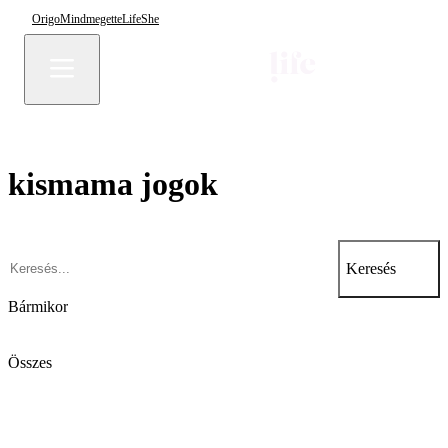
Origo
Mindmegette
Life
She
kismama jogok
Keresés
Bármikor
Összes