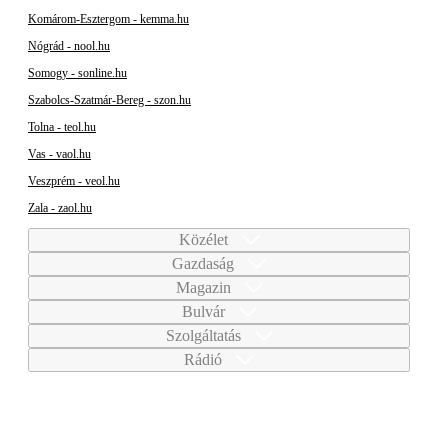
Komárom-Esztergom - kemma.hu
Nógrád - nool.hu
Somogy - sonline.hu
Szabolcs-Szatmár-Bereg - szon.hu
Tolna - teol.hu
Vas - vaol.hu
Veszprém - veol.hu
Zala - zaol.hu
Közélet
Gazdaság
Magazin
Bulvár
Szolgáltatás
Rádió