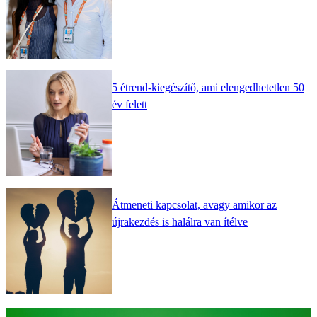
5 étrend-kiegészítő, ami elengedhetetlen 50
év felett
Átmeneti kapcsolat, avagy amikor az
újrakezdés is halálra van ítélve