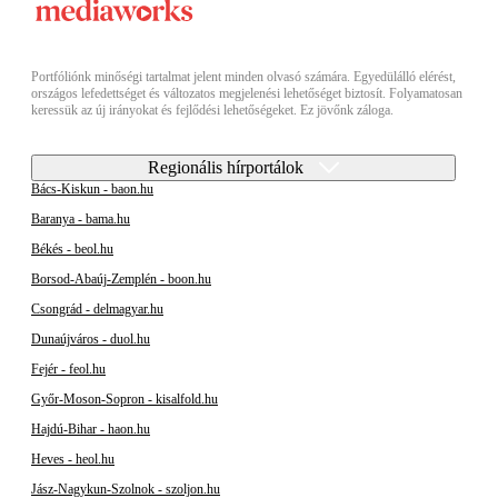
Portfóliónk minőségi tartalmat jelent minden olvasó számára. Egyedülálló elérést,
országos lefedettséget és változatos megjelenési lehetőséget biztosít. Folyamatosan
keressük az új irányokat és fejlődési lehetőségeket. Ez jövőnk záloga.
Regionális hírportálok
Bács-Kiskun - baon.hu
Baranya - bama.hu
Békés - beol.hu
Borsod-Abaúj-Zemplén - boon.hu
Csongrád - delmagyar.hu
Dunaújváros - duol.hu
Fejér - feol.hu
Győr-Moson-Sopron - kisalfold.hu
Hajdú-Bihar - haon.hu
Heves - heol.hu
Jász-Nagykun-Szolnok - szoljon.hu