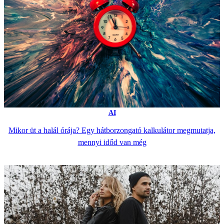
AI
Mikor üt a halál órája? Egy hátborzongató kalkulátor megmutatja,
mennyi időd van még