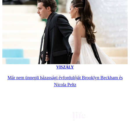
VISZÁLY
Már nem ünnepli házassági évfordulóját Brooklyn Beckham és
Nicola Peltz