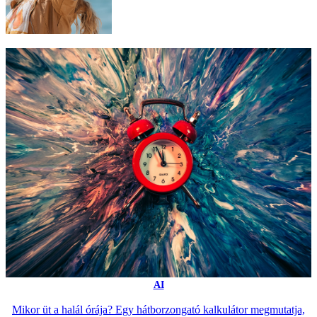
AI
Mikor üt a halál órája? Egy hátborzongató kalkulátor megmutatja,