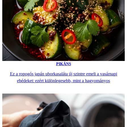
PIKÁNS
Ez a ropogós japán uborkasaláta új szintre emeli a vasárnapi
ebédeket: ezért különlegesebb, mint a hagyományos