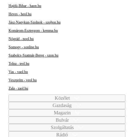
Hajdú-Bihar - haon.hu
Heves - heol.hu
Jász-Nagykun-Szolnok - szoljon.hu
Komárom-Esztergom - kemma.hu
Nógrád - nool.hu
Somogy - sonline.hu
Szabolcs-Szatmár-Bereg - szon.hu
Tolna - teol.hu
Vas - vaol.hu
Veszprém - veol.hu
Zala - zaol.hu
Közélet
Gazdaság
Magazin
Bulvár
Szolgáltatás
Rádió