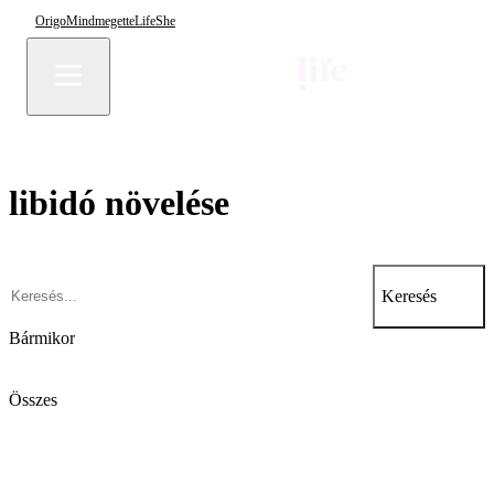
Origo
Mindmegette
Life
She
libidó növelése
Keresés
Bármikor
Összes