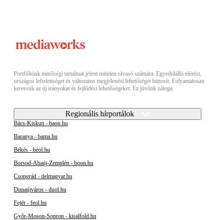
Portfóliónk minőségi tartalmat jelent minden olvasó számára. Egyedülálló elérést,
országos lefedettséget és változatos megjelenési lehetőséget biztosít. Folyamatosan
keressük az új irányokat és fejlődési lehetőségeket. Ez jövőnk záloga.
Regionális hírportálok
Bács-Kiskun - baon.hu
Baranya - bama.hu
Békés - beol.hu
Borsod-Abaúj-Zemplén - boon.hu
Csongrád - delmagyar.hu
Dunaújváros - duol.hu
Fejér - feol.hu
Győr-Moson-Sopron - kisalfold.hu