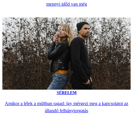
mennyi időd van még
SÉRELEM
Amikor a lélek a múltban ragad: így mérgezi meg a kapcsolatot az
állandó felhánytorgatás