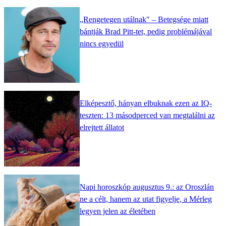
„Rengetegen utálnak" – Betegsége miatt
bántják Brad Pitt-tet, pedig problémájával
nincs egyedül
Elképesztő, hányan elbuknak ezen az IQ-
teszten: 13 másodperced van megtalálni az
elrejtett állatot
Napi horoszkóp augusztus 9.: az Oroszlán
ne a célt, hanem az utat figyelje, a Mérleg
legyen jelen az életében