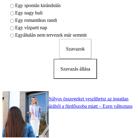
Egy spontán kirándulás
Egy nagy buli
Egy romantikus randi
Egy vízparti nap
Egyáltalán nem tervezek már semmit
Szavazok
Szavazás állása
Súlyos összegeket veszíthetsz az ingatlan
árából a fürdőszoba miatt – Ezen változtass