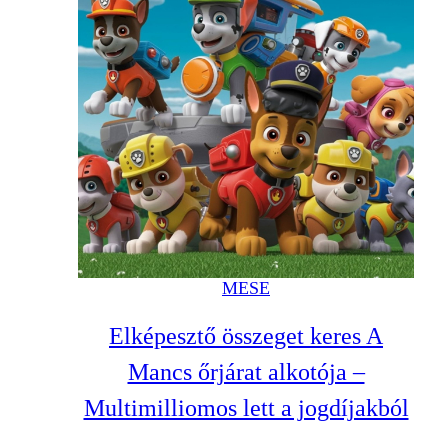
MESE
Elképesztő összeget keres A
Mancs őrjárat alkotója –
Multimilliomos lett a jogdíjakból