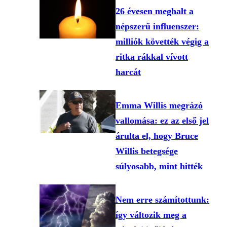
26 évesen meghalt a
népszerű influenszer:
milliók követték végig a
ritka rákkal vívott
harcát
Emma Willis megrázó
vallomása: ez az első jel
árulta el, hogy Bruce
Willis betegsége
súlyosabb, mint hitték
Nem erre számítottunk:
így változik meg a