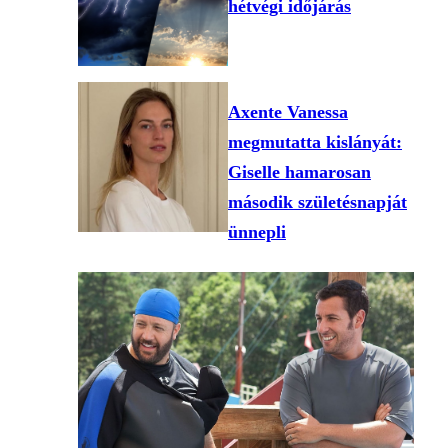
hétvégi időjárás
Axente Vanessa
megmutatta kislányát:
Giselle hamarosan
második születésnapját
ünnepli