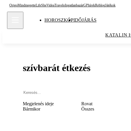
Origo
Mindmegette
Life
She
Videa
Travelo
Ingatlanbazár
GPhírek
Reblog
Játékok
HOROSZKÓP
IDŐJÁRÁS
KATALIN 
szívbarát étkezés
Megjelenés ideje
Rovat
Bármikor
Összes