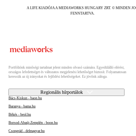
A LIFE KIADÓJA A MEDIAWORKS HUNGARY ZRT. © MINDEN J
FENNTARTVA.
Portfóliónk minőségi tartalmat jelent minden olvasó számára. Egyedülálló elérést,
országos lefedettséget és változatos megjelenési lehetőséget biztosít. Folyamatosan
keressük az új irányokat és fejlődési lehetőségeket. Ez jövőnk záloga.
Regionális hírportálok
Bács-Kiskun - baon.hu
Baranya - bama.hu
Békés - beol.hu
Borsod-Abaúj-Zemplén - boon.hu
Csongrád - delmagyar.hu