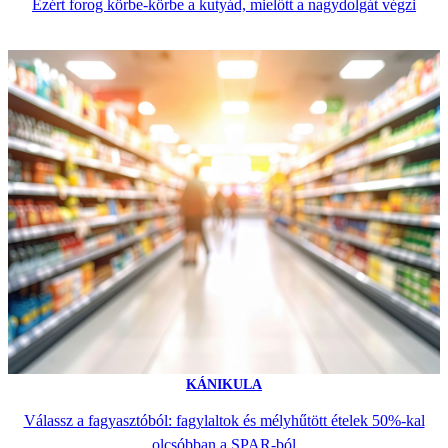
Ezért forog körbe-körbe a kutyád, mielőtt a nagydolgát végzi
KÁNIKULA
Válassz a fagyasztóból: fagylaltok és mélyhűtött ételek 50%-kal
olcsóbban a SPAR-ból