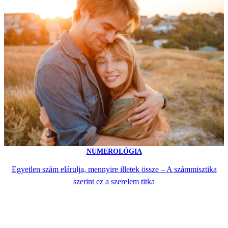
NUMEROLÓGIA
Egyetlen szám elárulja, mennyire illetek össze – A számmisztika
szerint ez a szerelem titka