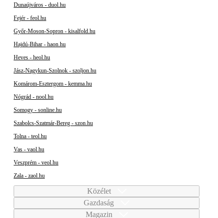
Dunaújváros - duol.hu
Fejér - feol.hu
Győr-Moson-Sopron - kisalfold.hu
Hajdú-Bihar - haon.hu
Heves - heol.hu
Jász-Nagykun-Szolnok - szoljon.hu
Komárom-Esztergom - kemma.hu
Nógrád - nool.hu
Somogy - sonline.hu
Szabolcs-Szatmár-Bereg - szon.hu
Tolna - teol.hu
Vas - vaol.hu
Veszprém - veol.hu
Zala - zaol.hu
Közélet
Gazdaság
Magazin