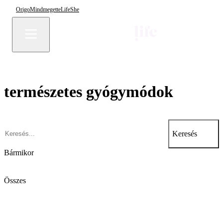
Origo
Mindmegette
Life
She
természetes gyógymódok
Keresés
Bármikor
Összes