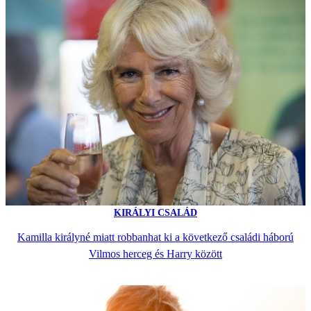
KIRÁLYI CSALÁD
Kamilla királyné miatt robbanhat ki a következő családi háború
Vilmos herceg és Harry között