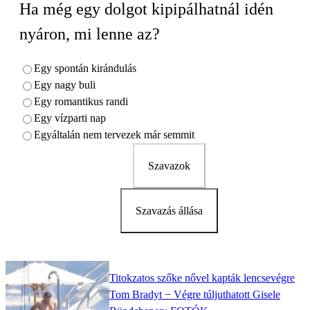
Ha még egy dolgot kipipálhatnál idén
nyáron, mi lenne az?
Egy spontán kirándulás
Egy nagy buli
Egy romantikus randi
Egy vízparti nap
Egyáltalán nem tervezek már semmit
Szavazok
Szavazás állása
Titokzatos szőke nővel kapták lencsevégre
Tom Bradyt − Végre túljuthatott Gisele