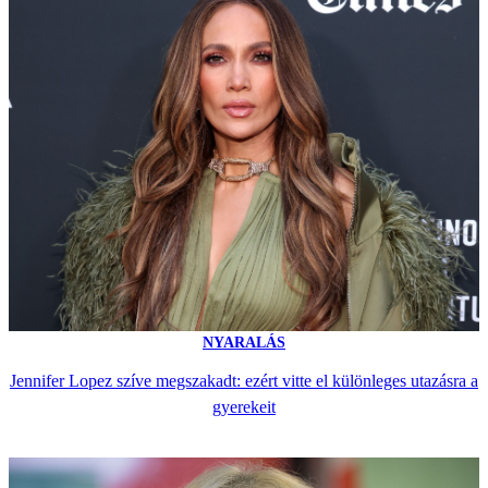
NYARALÁS
Jennifer Lopez szíve megszakadt: ezért vitte el különleges utazásra a
gyerekeit