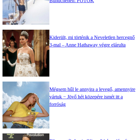
Bündchenen: FOTÓK
Kiderült, mi történik a Neveletlen hercegnő
3-mal – Anne Hathaway végre elárulta
Mégsem hűl le annyira a levegő, amennyire
vártuk − Jövő hét közepére ismét itt a
forróság