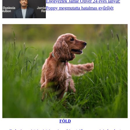
Eljegyezték Jamie Oliver 24 éves lányát:
Poppy megmutatta hatalmas gyűrűjét
FÖLD