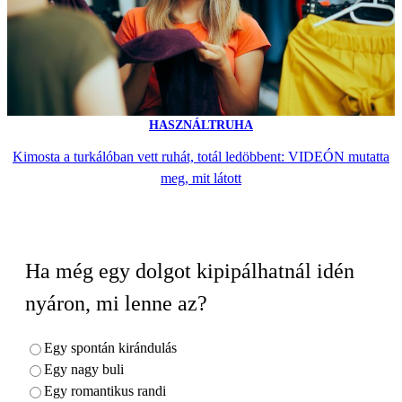
HASZNÁLTRUHA
Kimosta a turkálóban vett ruhát, totál ledöbbent: VIDEÓN mutatta
meg, mit látott
Ha még egy dolgot kipipálhatnál idén
nyáron, mi lenne az?
Egy spontán kirándulás
Egy nagy buli
Egy romantikus randi