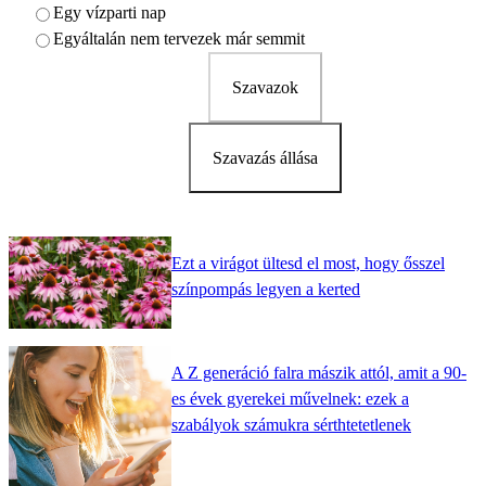
Egy vízparti nap
Egyáltalán nem tervezek már semmit
Szavazok
Szavazás állása
Ezt a virágot ültesd el most, hogy ősszel
színpompás legyen a kerted
A Z generáció falra mászik attól, amit a 90-
es évek gyerekei művelnek: ezek a
szabályok számukra sérthtetetlenek