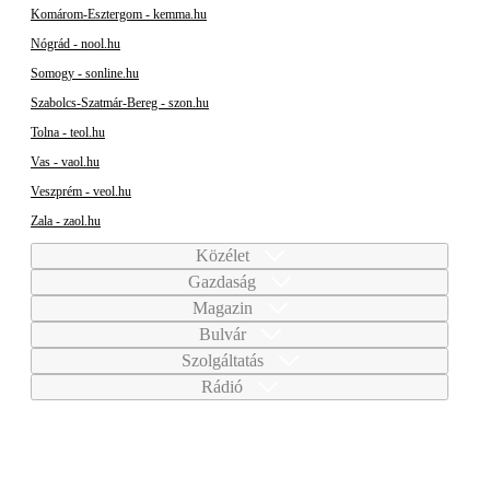
Komárom-Esztergom - kemma.hu
Nógrád - nool.hu
Somogy - sonline.hu
Szabolcs-Szatmár-Bereg - szon.hu
Tolna - teol.hu
Vas - vaol.hu
Veszprém - veol.hu
Zala - zaol.hu
Közélet
Gazdaság
Magazin
Bulvár
Szolgáltatás
Rádió