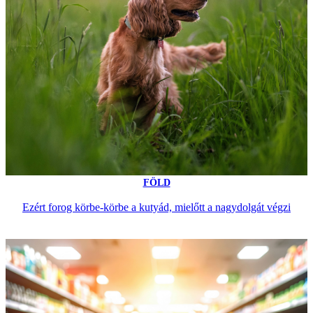
FÖLD
Ezért forog körbe-körbe a kutyád, mielőtt a nagydolgát végzi