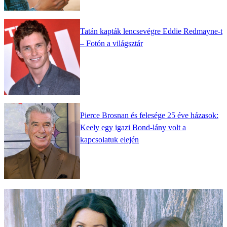
Tatán kapták lencsevégre Eddie Redmayne-t
– Fotón a világsztár
Pierce Brosnan és felesége 25 éve házasok:
Keely egy igazi Bond-lány volt a
kapcsolatuk elején