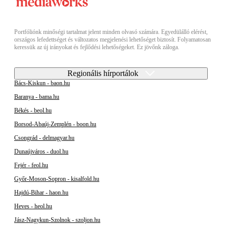
Portfóliónk minőségi tartalmat jelent minden olvasó számára. Egyedülálló elérést,
országos lefedettséget és változatos megjelenési lehetőséget biztosít. Folyamatosan
keressük az új irányokat és fejlődési lehetőségeket. Ez jövőnk záloga.
Regionális hírportálok
Bács-Kiskun - baon.hu
Baranya - bama.hu
Békés - beol.hu
Borsod-Abaúj-Zemplén - boon.hu
Csongrád - delmagyar.hu
Dunaújváros - duol.hu
Fejér - feol.hu
Győr-Moson-Sopron - kisalfold.hu
Hajdú-Bihar - haon.hu
Heves - heol.hu
Jász-Nagykun-Szolnok - szoljon.hu