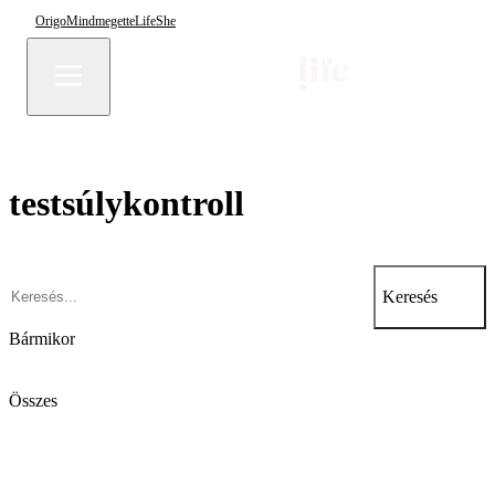
Origo
Mindmegette
Life
She
testsúlykontroll
Keresés
Bármikor
Összes