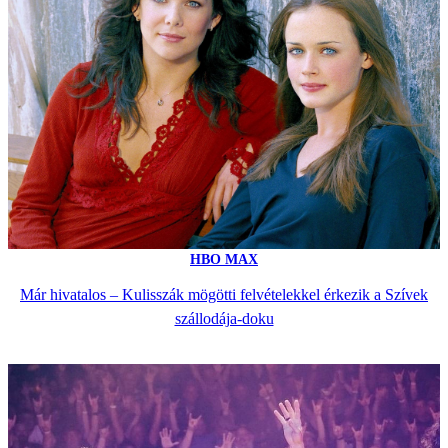
HBO MAX
Már hivatalos – Kulisszák mögötti felvételekkel érkezik a Szívek
szállodája-doku