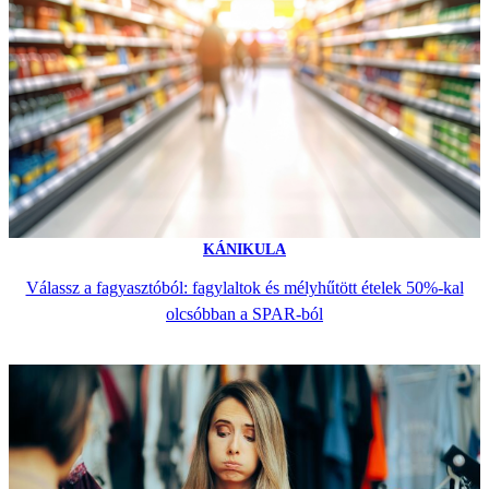
KÁNIKULA
Válassz a fagyasztóból: fagylaltok és mélyhűtött ételek 50%-kal
olcsóbban a SPAR-ból