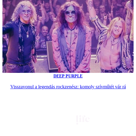
DEEP PURPLE
Visszavonul a legendás rockzenész: komoly szívműtét vár rá