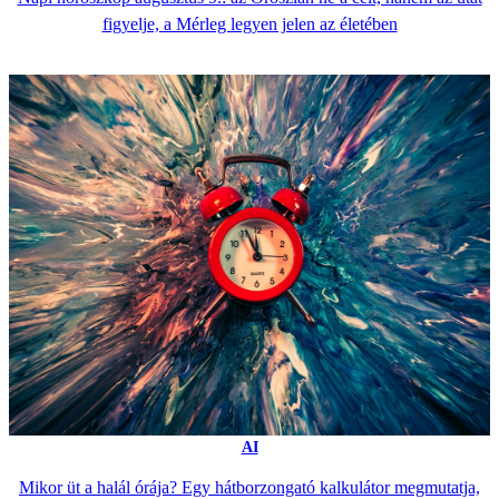
figyelje, a Mérleg legyen jelen az életében
AI
Mikor üt a halál órája? Egy hátborzongató kalkulátor megmutatja,