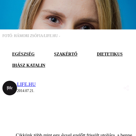
FOTÓ: HÁMORI ZSÓFIA/LIFE.HU -
EGÉSZSÉG
SZAKÉRTŐ
DIETETIKUS
IHÁSZ KATALIN
LIFE.HU
2014.07.21.
Cikkünk több mint egy évvel ezelőtt frissült utoljára, a benne