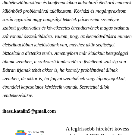
diabétesztáborokban és konferenciákon különböző életkorú emberek
különböző problémáival találkoztam. Kórházi és magánpraxisom
során egyaránt nagy hangsúlyt fektetek pácienseim személyre
szabott gyakorlatias és következetes étrendtervének magas szakmai
színvonalú összeállítására. Vallom, hogy az életmódváltásra minden
életszituációban lehetőségünk van, melyhez aktív segítséget
biztosítok a dietetika terén. Amennyiben már kialakult betegséggel
állunk szemben, a szakszerű tanácsadásra feltétlenül szükség van.
Bátran írjanak tehát akkor is, ha komoly problémával állnak
szemben, de akkor is, ha fogyni szeretnének vagy tápanyagokkal,
étrenddel kapcsolatos kérdéseik vannak. Szeretettel állok
rendelkezésükre.
ihasz.katalin5@gmail.com
A legfrissebb hírekért kövess