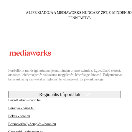
A LIFE KIADÓJA A MEDIAWORKS HUNGARY ZRT. © MINDEN J
FENNTARTVA.
Portfóliónk minőségi tartalmat jelent minden olvasó számára. Egyedülálló elérést,
országos lefedettséget és változatos megjelenési lehetőséget biztosít. Folyamatosan
keressük az új irányokat és fejlődési lehetőségeket. Ez jövőnk záloga.
Regionális hírportálok
Bács-Kiskun - baon.hu
Baranya - bama.hu
Békés - beol.hu
Borsod-Abaúj-Zemplén - boon.hu
Csongrád - delmagyar.hu