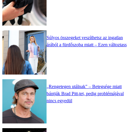
Súlyos összegeket veszíthetsz az ingatlan
árából a fürdőszoba miatt – Ezen változtass
„Rengetegen utálnak" – Betegsége miatt
bántják Brad Pitt-tet, pedig problémájával
nincs egyedül