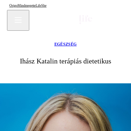
Origo
Mindmegette
Life
She
EGÉSZSÉG
Ihász Katalin terápiás dietetikus