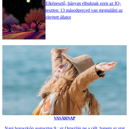
Elképesztő, hányan elbuknak ezen az IQ-
teszten: 13 másodperced van megtalálni az
elrejtett állatot
VASÁRNAP
Napi horoszkóp augusztus 9.: az Oroszlán ne a célt, hanem az utat