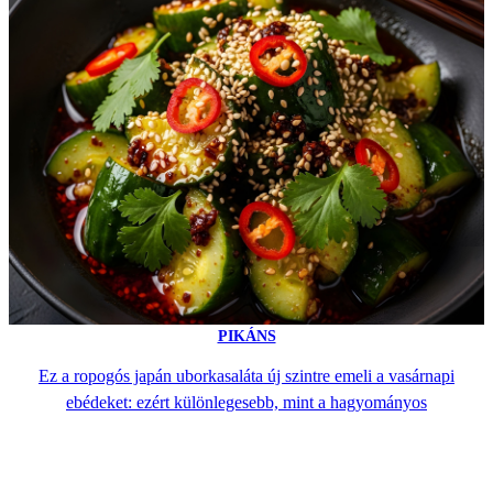
PIKÁNS
Ez a ropogós japán uborkasaláta új szintre emeli a vasárnapi
ebédeket: ezért különlegesebb, mint a hagyományos