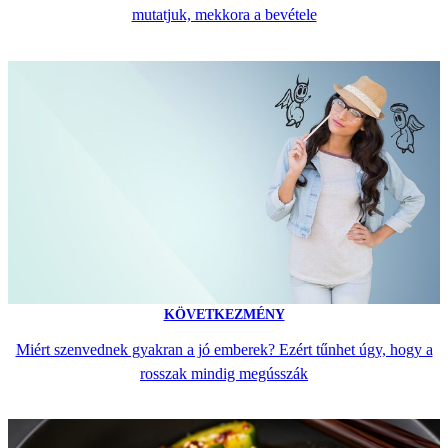
mutatjuk, mekkora a bevétele
KÖVETKEZMÉNY
Miért szenvednek gyakran a jó emberek? Ezért tűnhet úgy, hogy a
rosszak mindig megússzák