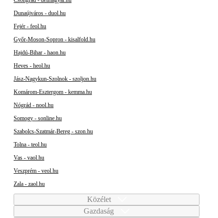
Dunaújváros - duol.hu
Fejér - feol.hu
Győr-Moson-Sopron - kisalfold.hu
Hajdú-Bihar - haon.hu
Heves - heol.hu
Jász-Nagykun-Szolnok - szoljon.hu
Komárom-Esztergom - kemma.hu
Nógrád - nool.hu
Somogy - sonline.hu
Szabolcs-Szatmár-Bereg - szon.hu
Tolna - teol.hu
Vas - vaol.hu
Veszprém - veol.hu
Zala - zaol.hu
Közélet
Gazdaság