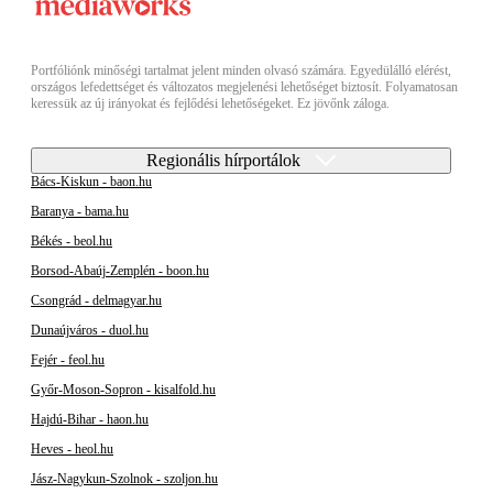
Portfóliónk minőségi tartalmat jelent minden olvasó számára. Egyedülálló elérést,
országos lefedettséget és változatos megjelenési lehetőséget biztosít. Folyamatosan
keressük az új irányokat és fejlődési lehetőségeket. Ez jövőnk záloga.
Regionális hírportálok
Bács-Kiskun - baon.hu
Baranya - bama.hu
Békés - beol.hu
Borsod-Abaúj-Zemplén - boon.hu
Csongrád - delmagyar.hu
Dunaújváros - duol.hu
Fejér - feol.hu
Győr-Moson-Sopron - kisalfold.hu
Hajdú-Bihar - haon.hu
Heves - heol.hu
Jász-Nagykun-Szolnok - szoljon.hu