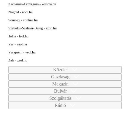
Komárom-Esztergom - kemma.hu
Nógrád - nool.hu
Somogy - sonline.hu
Szabolcs-Szatmár-Bereg - szon.hu
Tolna - teol.hu
Vas - vaol.hu
Veszprém - veol.hu
Zala - zaol.hu
Közélet
Gazdaság
Magazin
Bulvár
Szolgáltatás
Rádió