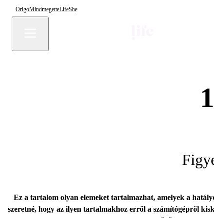
Origo
Mindmegette
Life
She
1
Figye
Ez a tartalom olyan elemeket tartalmazhat, amelyek a hatályo
szeretné, hogy az ilyen tartalmakhoz erről a számítógépről kisk