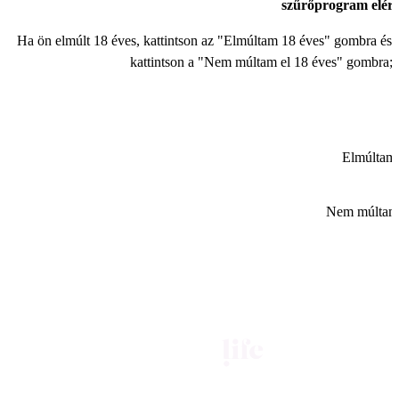
szűrőprogram elér
Ha ön elmúlt 18 éves, kattintson az "Elmúltam 18 éves" gombra és a
kattintson a "Nem múltam el 18 éves" gombra; e
Elmúltam 
Nem múltam 