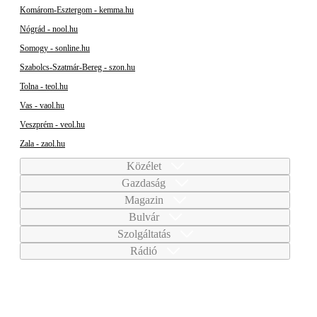
Komárom-Esztergom - kemma.hu
Nógrád - nool.hu
Somogy - sonline.hu
Szabolcs-Szatmár-Bereg - szon.hu
Tolna - teol.hu
Vas - vaol.hu
Veszprém - veol.hu
Zala - zaol.hu
Közélet
Gazdaság
Magazin
Bulvár
Szolgáltatás
Rádió