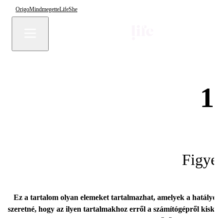
Origo
Mindmegette
Life
She
1
Figye
Ez a tartalom olyan elemeket tartalmazhat, amelyek a hatályo
szeretné, hogy az ilyen tartalmakhoz erről a számítógépről kisk