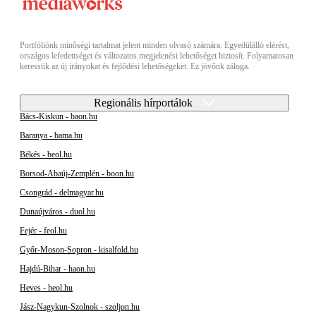
Portfóliónk minőségi tartalmat jelent minden olvasó számára. Egyedülálló elérést,
országos lefedettséget és változatos megjelenési lehetőséget biztosít. Folyamatosan
keressük az új irányokat és fejlődési lehetőségeket. Ez jövőnk záloga.
Regionális hírportálok
Bács-Kiskun - baon.hu
Baranya - bama.hu
Békés - beol.hu
Borsod-Abaúj-Zemplén - boon.hu
Csongrád - delmagyar.hu
Dunaújváros - duol.hu
Fejér - feol.hu
Győr-Moson-Sopron - kisalfold.hu
Hajdú-Bihar - haon.hu
Heves - heol.hu
Jász-Nagykun-Szolnok - szoljon.hu