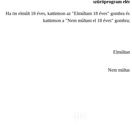
szűrőprogram elér
Ha ön elmúlt 18 éves, kattintson az "Elmúltam 18 éves" gombra és a
kattintson a "Nem múltam el 18 éves" gombra; e
Elmúltam 
Nem múltam 