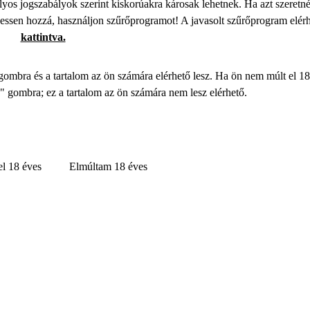
lyos jogszabályok szerint kiskorúakra károsak lehetnek. Ha azt szeretn
rhessen hozzá, használjon szűrőprogramot! A javasolt szűrőprogram elér
kattintva.
gombra és a tartalom az ön számára elérhető lesz. Ha ön nem múlt el 18
" gombra; ez a tartalom az ön számára nem lesz elérhető.
l 18 éves
Elmúltam 18 éves