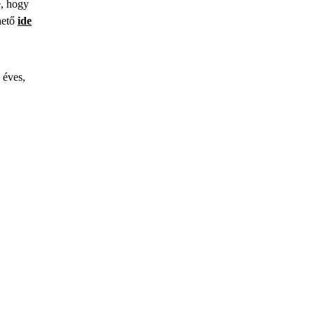
é, hogy
hető
ide
 éves,