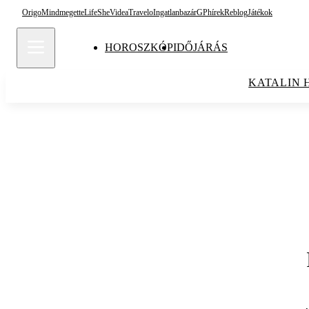
Origo
Mindmegette
Life
She
Videa
Travelo
Ingatlanbazár
GPhírek
Reblog
Játékok
HOROSZKÓP
IDŐJÁRÁS
KATALIN 