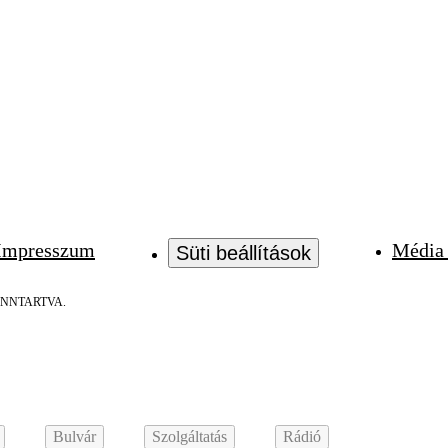
Impresszum
Média 
Süti beállítások
ENNTARTVA.
Bulvár
Szolgáltatás
Rádió