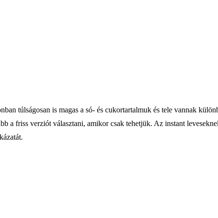
nban túlságosan is magas a só- és cukortartalmuk és tele vannak külön
ább a friss verziót választani, amikor csak tehetjük. Az instant levesek
kázatát.