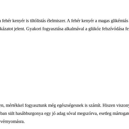
ehér kenyér is tiltólistás élelmiszer. A fehér kenyér a magas glikémiás
ázatot jelent. Gyakori fogyasztása alkalmával a glükóz felszívódása f
sen, mértékkel fogyasztunk még egészségesnek is számít. Hiszen viszon
jban sült hasábburgonya egy jó adag sóval megszórva, esetleg mártogat
a vérnyomásra.