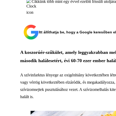
Cikkünk több mint egy évvel ezelőtt frissült utoljár
Itt állíthatja be, hogy a Google keresőben e
A koszorúér-szűkület, amely leggyakrabban mel
második halálesetért, évi 60-70 ezer ember halál
A szívinfarktus lényege az oxigénhiány következtében létr
vagy vérrög következtében elzáródik, és megakadályozza, h
szívizomsejtek pusztulásához vezet. A szívizomelhalás kite
halált is.