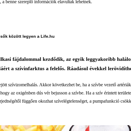
a, a benne szereplő információk elavultak lehetnek.
lsők között legyen a Life.hu
lkasi fájdalommal kezdődik, az egyik leggyakoribb halálo
áért a szívinfarktus a felelős. Ráadásul évekkel lerövidíthe
ejött szívizomelhalás. Akkor következhet be, ha a szívbe vezető artéri
ogy az oxigénben dús vér bejusson a szívbe. Ha a szív érintett terület
rjedtségétől függően okozhat szívelégtelenséget, a pumpafunkció csökken