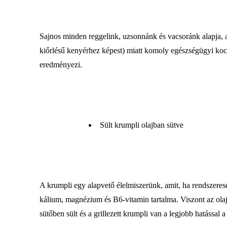
Sajnos minden reggelink, uzsonnánk és vacsoránk alapja, a f
kiőrlésű kenyérhez képest) miatt komoly egészségügyi kock
eredményezi.
Sült krumpli olajban sütve
A krumpli egy alapvető élelmiszerünk, amit, ha rendszere
kálium, magnézium és B6-vitamin tartalma. Viszont az ola
sütőben sült és a grillezett krumpli van a legjobb hatással 