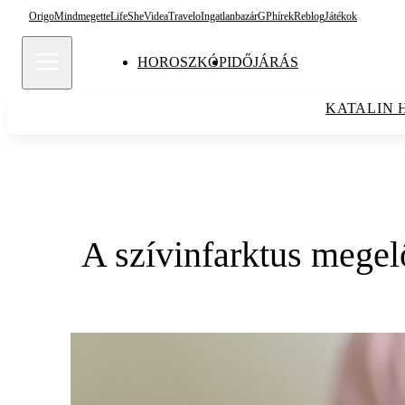
Origo
Mindmegette
Life
She
Videa
Travelo
Ingatlanbazár
GPhírek
Reblog
Játékok
HOROSZKÓP
IDŐJÁRÁS
KATALIN 
A szívinfarktus megelő