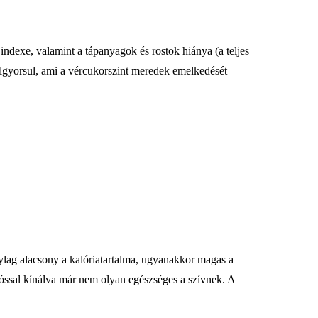
 indexe, valamint a tápanyagok és rostok hiánya (a teljes
elgyorsul, ami a vércukorszint meredek emelkedését
ylag alacsony a kalóriatartalma, ugyanakkor magas a
óssal kínálva már nem olyan egészséges a szívnek. A