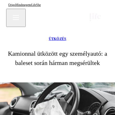
Origo
Mindmegette
Life
She
ÜTKÖZÉS
Kamionnal ütközött egy személyautó: a
baleset során hárman megsérültek