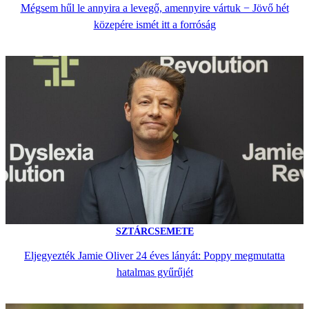
Mégsem hűl le annyira a levegő, amennyire vártuk − Jövő hét
közepére ismét itt a forróság
SZTÁRCSEMETE
Eljegyezték Jamie Oliver 24 éves lányát: Poppy megmutatta
hatalmas gyűrűjét