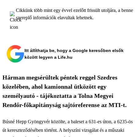
Cikkünk több mint egy évvel ezelőtt frissült utoljára, a benne
szereplő információk elavultak lehetnek.
Itt állíthatja be, hogy a Google keresőben elsők
között legyen a Life.hu
Hárman megsérültek péntek reggel Szedres
közelében, ahol kamionnal ütközött egy
személyautó - tájékoztatta a Tolna Megyei
Rendőr-főkapitányság sajtóreferense az MTI-t.
Búsné Hepp Gyöngyvér közölte, a baleset a 631-es úton, a 6235-ös
út kereszteződésében történt. A helyszíni vizsgálat és a műszaki