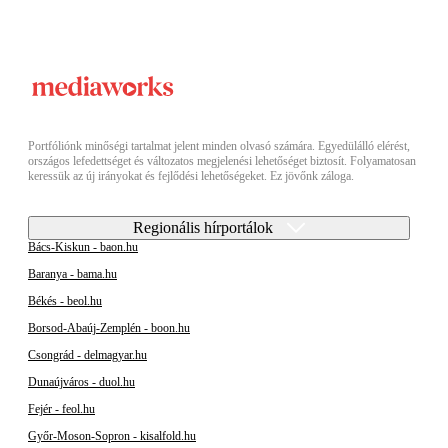
Portfóliónk minőségi tartalmat jelent minden olvasó számára. Egyedülálló elérést,
országos lefedettséget és változatos megjelenési lehetőséget biztosít. Folyamatosan
keressük az új irányokat és fejlődési lehetőségeket. Ez jövőnk záloga.
Regionális hírportálok
Bács-Kiskun - baon.hu
Baranya - bama.hu
Békés - beol.hu
Borsod-Abaúj-Zemplén - boon.hu
Csongrád - delmagyar.hu
Dunaújváros - duol.hu
Fejér - feol.hu
Győr-Moson-Sopron - kisalfold.hu