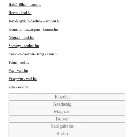
Hajdú-Bihar - haon.hu
Heves - heol.hu
Jász-Nagykun-Szolnok - szoljon.hu
Komárom-Esztergom - kemma.hu
Nógrád - nool.hu
Somogy - sonline.hu
Szabolcs-Szatmár-Bereg - szon.hu
Tolna - teol.hu
Vas - vaol.hu
Veszprém - veol.hu
Zala - zaol.hu
Közélet
Gazdaság
Magazin
Bulvár
Szolgáltatás
Rádió