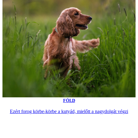
FÖLD
Ezért forog körbe-körbe a kutyád, mielőtt a nagydolgát végzi