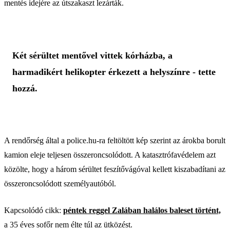
mentés idejére az útszakaszt lezárták.
Két sérültet mentővel vittek kórházba, a
harmadikért helikopter érkezett a helyszínre - tette
hozzá.
A rendőrség által a police.hu-ra feltöltött kép szerint az árokba borult
kamion eleje teljesen összeroncsolódott. A katasztrófavédelem azt
közölte, hogy a három sérültet feszítővágóval kellett kiszabadítani az
összeroncsolódott személyautóból.
Kapcsolódó cikk:
péntek reggel Zalában halálos baleset történt,
a 35 éves sofőr nem élte túl az ütközést.