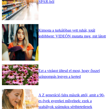
SPAR-ból
Kimosta a turkálóban vett ruhát, totál
ledöbbent: VIDEÓN mutatta meg, mit látott
Ezt a virágot ültesd el most, hogy ősszel
színpompás legyen a kerted
A Z generáció falra mászik attól, amit a 90-
es évek gyerekei művelnek: ezek a
szabályok számukra sérthtetetlenek