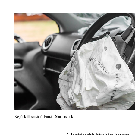
Képünk illusztráció. Forrás: Shutterstock
A legfrissebb hírekért kövess