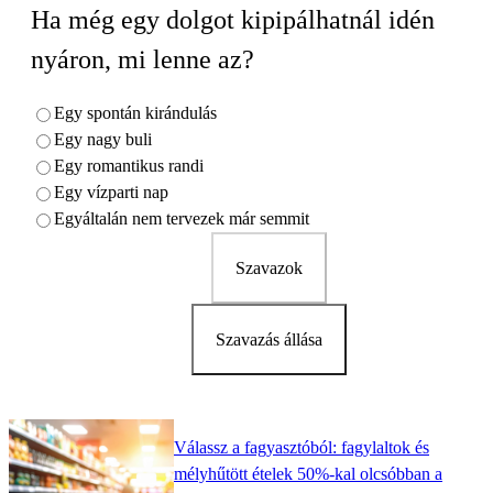
Ha még egy dolgot kipipálhatnál idén
nyáron, mi lenne az?
Egy spontán kirándulás
Egy nagy buli
Egy romantikus randi
Egy vízparti nap
Egyáltalán nem tervezek már semmit
Szavazok
Szavazás állása
Válassz a fagyasztóból: fagylaltok és
mélyhűtött ételek 50%-kal olcsóbban a