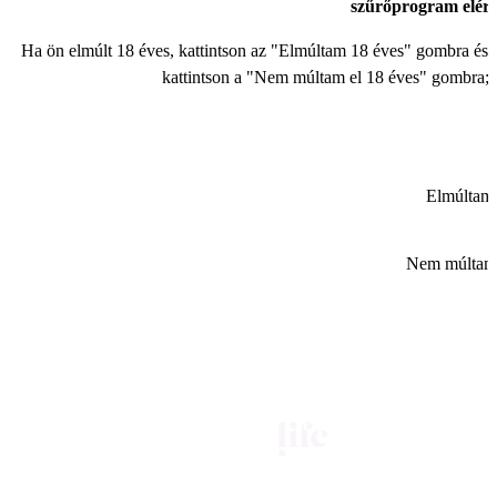
szűrőprogram elér
Ha ön elmúlt 18 éves, kattintson az "Elmúltam 18 éves" gombra és a
kattintson a "Nem múltam el 18 éves" gombra; e
Elmúltam 
Nem múltam 