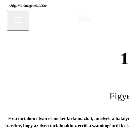
Origo
Mindmegette
Life
She
1
Figye
Ez a tartalom olyan elemeket tartalmazhat, amelyek a hatályo
szeretné, hogy az ilyen tartalmakhoz erről a számítógépről kisk