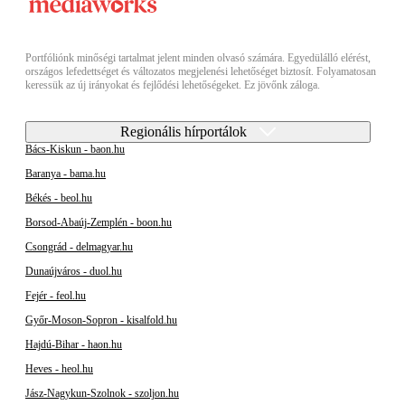
Portfóliónk minőségi tartalmat jelent minden olvasó számára. Egyedülálló elérést,
országos lefedettséget és változatos megjelenési lehetőséget biztosít. Folyamatosan
keressük az új irányokat és fejlődési lehetőségeket. Ez jövőnk záloga.
Regionális hírportálok
Bács-Kiskun - baon.hu
Baranya - bama.hu
Békés - beol.hu
Borsod-Abaúj-Zemplén - boon.hu
Csongrád - delmagyar.hu
Dunaújváros - duol.hu
Fejér - feol.hu
Győr-Moson-Sopron - kisalfold.hu
Hajdú-Bihar - haon.hu
Heves - heol.hu
Jász-Nagykun-Szolnok - szoljon.hu