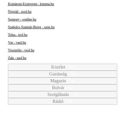
Komárom-Esztergom - kemma.hu
Nógrád - nool.hu
Somogy - sonline.hu
Szabolcs-Szatmár-Bereg - szon.hu
Tolna - teol.hu
Vas - vaol.hu
Veszprém - veol.hu
Zala - zaol.hu
Közélet
Gazdaság
Magazin
Bulvár
Szolgáltatás
Rádió