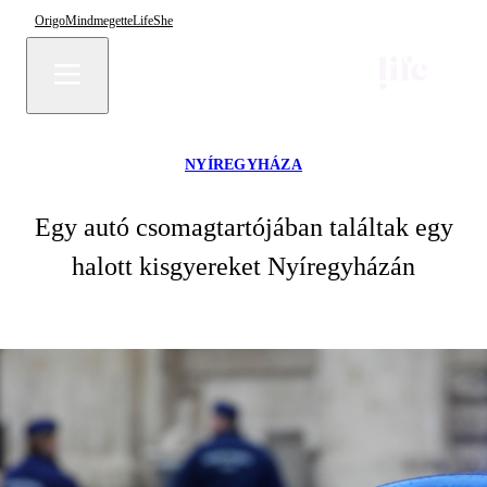
Origo
Mindmegette
Life
She
NYÍREGYHÁZA
Egy autó csomagtartójában találtak egy
halott kisgyereket Nyíregyházán