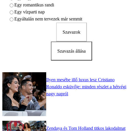
Egy romantikus randi
Egy vízparti nap
Egyáltalán nem tervezek már semmit
Szavazok
Szavazás állása
Ilyen mesébe illő luxus lesz Cristiano
Ronaldo esküvője: minden részlet a hétvégi
nagy napról
Zendaya és Tom Holland titkos lakodalmat