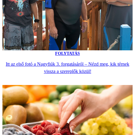
FOLYTATÁS
Itt az első fotó a Nagyfiúk 3. forgatásáról – Nézd meg, kik térnek
vissza a szereplők közül!