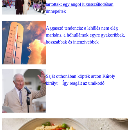
tartottak: egy angol luxusszállodában
ünnepeltek
Aggasztó tendencia: a lehűlés nem elég
markáns, a hőhullámok egyre gyakoribbak,
hosszabbak és intenzívebbek
Saját otthonában köpték arcon Károly
királyt − Így reagált az uralkodó