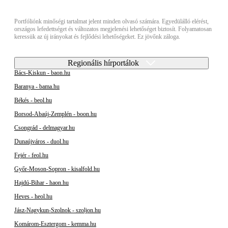
Portfóliónk minőségi tartalmat jelent minden olvasó számára. Egyedülálló elérést,
országos lefedettséget és változatos megjelenési lehetőséget biztosít. Folyamatosan
keressük az új irányokat és fejlődési lehetőségeket. Ez jövőnk záloga.
Regionális hírportálok
Bács-Kiskun - baon.hu
Baranya - bama.hu
Békés - beol.hu
Borsod-Abaúj-Zemplén - boon.hu
Csongrád - delmagyar.hu
Dunaújváros - duol.hu
Fejér - feol.hu
Győr-Moson-Sopron - kisalfold.hu
Hajdú-Bihar - haon.hu
Heves - heol.hu
Jász-Nagykun-Szolnok - szoljon.hu
Komárom-Esztergom - kemma.hu