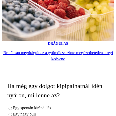
DRÁGULÁS
Brutálisan megdrágult ez a gyümölcs: szinte megfizethetetlen a régi
kedvenc
Ha még egy dolgot kipipálhatnál idén
nyáron, mi lenne az?
Egy spontán kirándulás
Egy nagy buli