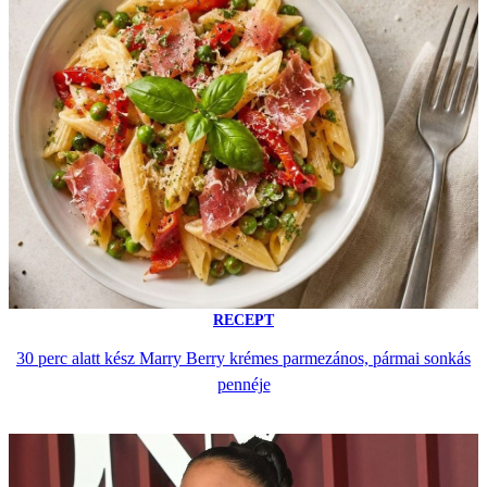
RECEPT
30 perc alatt kész Marry Berry krémes parmezános, pármai sonkás
pennéje