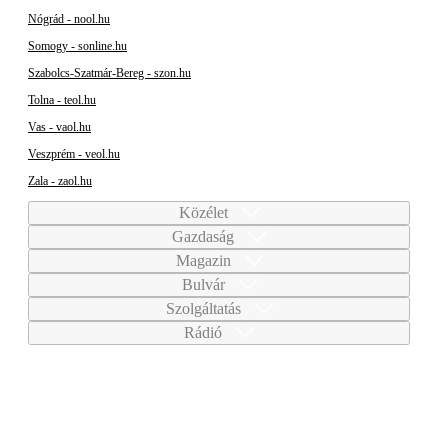
Nógrád - nool.hu
Somogy - sonline.hu
Szabolcs-Szatmár-Bereg - szon.hu
Tolna - teol.hu
Vas - vaol.hu
Veszprém - veol.hu
Zala - zaol.hu
Közélet
Gazdaság
Magazin
Bulvár
Szolgáltatás
Rádió