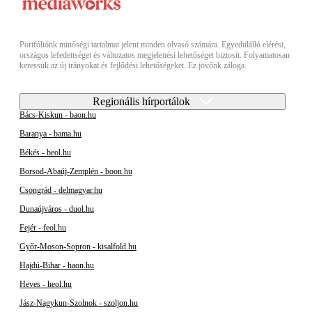
Portfóliónk minőségi tartalmat jelent minden olvasó számára. Egyedülálló elérést,
országos lefedettséget és változatos megjelenési lehetőséget biztosít. Folyamatosan
keressük az új irányokat és fejlődési lehetőségeket. Ez jövőnk záloga.
Regionális hírportálok
Bács-Kiskun - baon.hu
Baranya - bama.hu
Békés - beol.hu
Borsod-Abaúj-Zemplén - boon.hu
Csongrád - delmagyar.hu
Dunaújváros - duol.hu
Fejér - feol.hu
Győr-Moson-Sopron - kisalfold.hu
Hajdú-Bihar - haon.hu
Heves - heol.hu
Jász-Nagykun-Szolnok - szoljon.hu