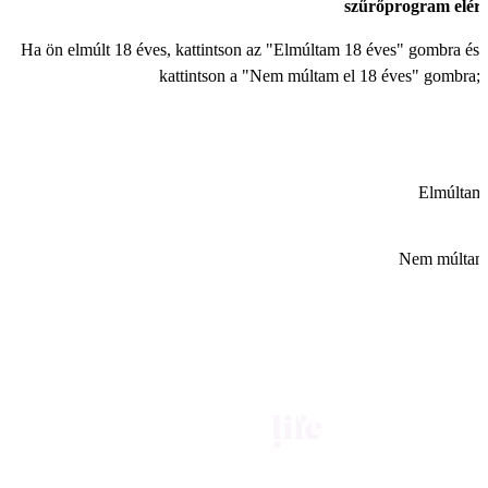
szűrőprogram elér
Ha ön elmúlt 18 éves, kattintson az "Elmúltam 18 éves" gombra és a
kattintson a "Nem múltam el 18 éves" gombra; e
Elmúltam 
Nem múltam 