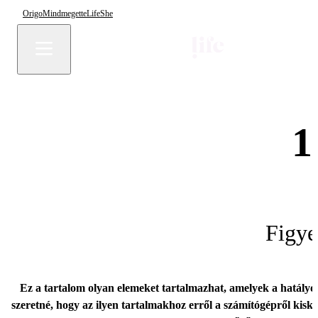
Origo
Mindmegette
Life
She
1
Figye
Ez a tartalom olyan elemeket tartalmazhat, amelyek a hatályo
szeretné, hogy az ilyen tartalmakhoz erről a számítógépről kisk