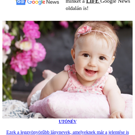
minket a
LIFE
Google News
oldalán is!
UTÓNÉV
Ezek a leggyönyörűbb lánynevek, amelyeknek már a jelentése is