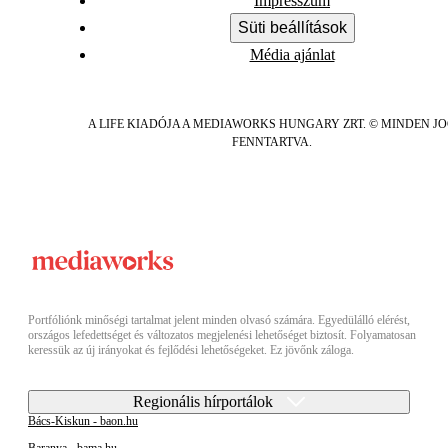
Impresszum
Süti beállítások
Média ajánlat
A LIFE KIADÓJA A MEDIAWORKS HUNGARY ZRT. © MINDEN J
FENNTARTVA.
Portfóliónk minőségi tartalmat jelent minden olvasó számára. Egyedülálló elérést,
országos lefedettséget és változatos megjelenési lehetőséget biztosít. Folyamatosan
keressük az új irányokat és fejlődési lehetőségeket. Ez jövőnk záloga.
Regionális hírportálok
Bács-Kiskun - baon.hu
Baranya - bama.hu