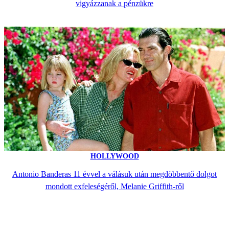
vigyázzanak a pénzükre
HOLLYWOOD
Antonio Banderas 11 évvel a válásuk után megdöbbentő dolgot
mondott exfeleségéről, Melanie Griffith-ről