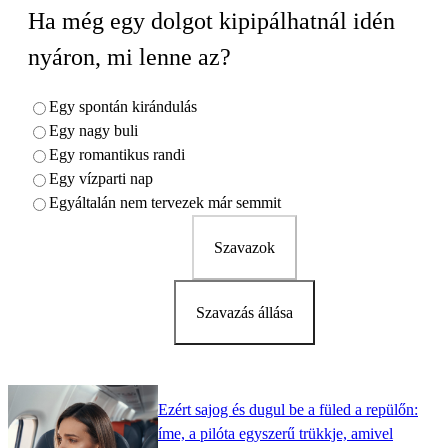
Ha még egy dolgot kipipálhatnál idén
nyáron, mi lenne az?
Egy spontán kirándulás
Egy nagy buli
Egy romantikus randi
Egy vízparti nap
Egyáltalán nem tervezek már semmit
Szavazok
Szavazás állása
Ezért sajog és dugul be a füled a repülőn:
íme, a pilóta egyszerű trükkje, amivel