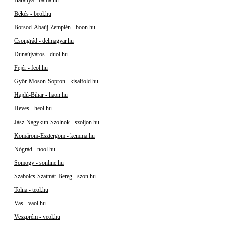
Békés - beol.hu
Borsod-Abaúj-Zemplén - boon.hu
Csongrád - delmagyar.hu
Dunaújváros - duol.hu
Fejér - feol.hu
Győr-Moson-Sopron - kisalfold.hu
Hajdú-Bihar - haon.hu
Heves - heol.hu
Jász-Nagykun-Szolnok - szoljon.hu
Komárom-Esztergom - kemma.hu
Nógrád - nool.hu
Somogy - sonline.hu
Szabolcs-Szatmár-Bereg - szon.hu
Tolna - teol.hu
Vas - vaol.hu
Veszprém - veol.hu