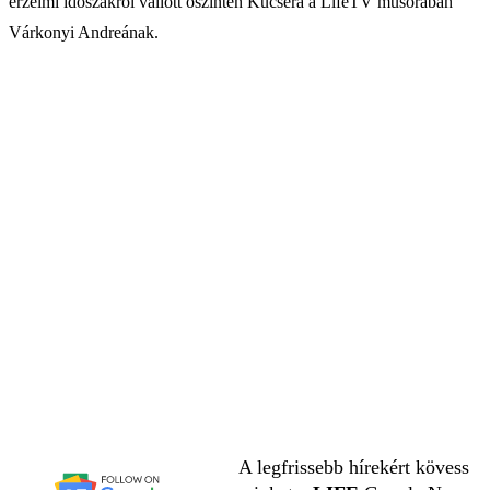
érzelmi időszakról vallott őszintén Kucsera a LifeTV műsorában
Várkonyi Andreának.
A legfrissebb hírekért kövess