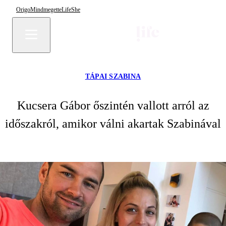
Origo
Mindmegette
Life
She
TÁPAI SZABINA
Kucsera Gábor őszintén vallott arról az
időszakról, amikor válni akartak Szabinával