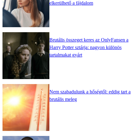
elkerülhető a fájdalom
Brutális összeget keres az OnlyFansen a
Harry Potter sztárja: nagyon különös
tartalmakat gyárt
Nem szabadulunk a hőségtől: eddig tart a
brutális meleg