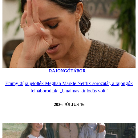
RAJONGÓTÁBOR
Emmy-díjra jelölték Meghan Markle Netflix-sorozatát, a rajongók
felháborodtak: „Unalmas kínlódás volt”
2026 JÚLIUS 16