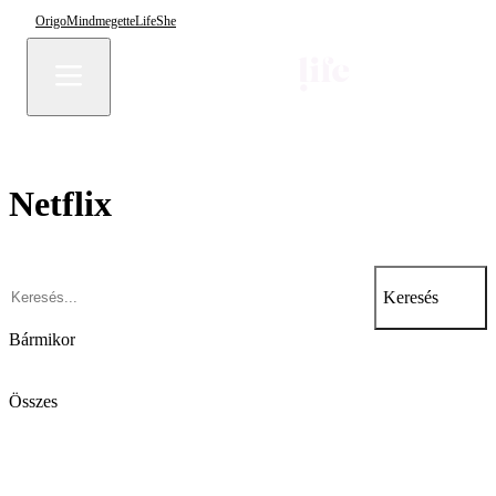
Origo
Mindmegette
Life
She
Netflix
Keresés
Bármikor
Összes