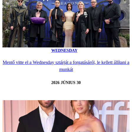
WEDNESDAY
Mentő vitte el a Wednesday sztárját a forgatásáról, le kellett állítani a
munkát
2026 JÚNIUS 30