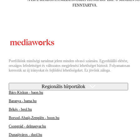
FENNTARTVA.
Portfóliónk minőségi tartalmat jelent minden olvasó számára. Egyedülálló elérést,
országos lefedettséget és változatos megjelenési lehetőséget biztosít. Folyamatosan
keressük az új irányokat és fejlődési lehetőségeket. Ez jövőnk záloga.
Regionális hírportálok
Bács-Kiskun - baon.hu
Baranya - bama.hu
Békés - beol.hu
Borsod-Abaúj-Zemplén - boon.hu
Csongrád - delmagyar.hu
Dunaújváros - duol.hu