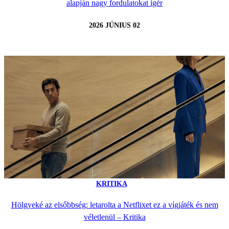
alapján nagy fordulatokat ígér
2026 JÚNIUS 02
KRITIKA
Hölgyeké az elsőbbség: letarolta a Netflixet ez a vígjáték és nem
véletlenül – Kritika