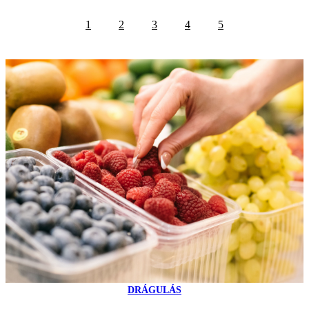
1
2
3
4
5
DRÁGULÁS