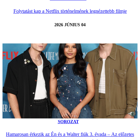
Folytatást kap a Netflix történelmének legnézettebb filmje
2026 JÚNIUS 04
SOROZAT
Hamarosan érkezik az Én és a Walter fiúk 3. évada – Az előzetes