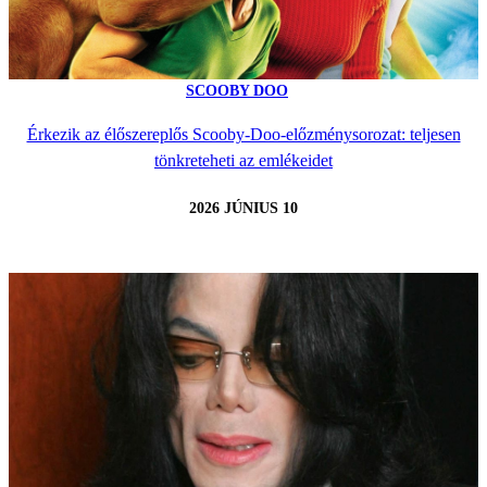
SCOOBY DOO
Érkezik az élőszereplős Scooby-Doo-előzménysorozat: teljesen
tönkreteheti az emlékeidet
2026 JÚNIUS 10