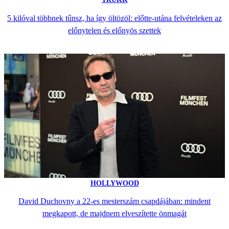
5 kilóval többnek tűnsz, ha így öltözöl: előtte-utána felvételeken az
előnytelen és előnyös szettek
HOLLYWOOD
David Duchovny a 22-es mesterszám csapdájában: mindent
megkapott, de majdnem elveszítette önmagát