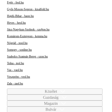
Fejér - feol.hu
Győr-Moson-Sopron - kisalfold.hu
Hajdú-Bihar - haon.hu
Heves - heol.hu
Jász-Nagykun-Szolnok - szoljon.hu
Komárom-Esztergom - kemma.hu
Nógrád - nool.hu
Somogy - sonline.hu
Szabolcs-Szatmár-Bereg - szon.hu
Tolna - teol.hu
Vas - vaol.hu
Veszprém - veol.hu
Zala - zaol.hu
Közélet
Gazdaság
Magazin
Bulvár