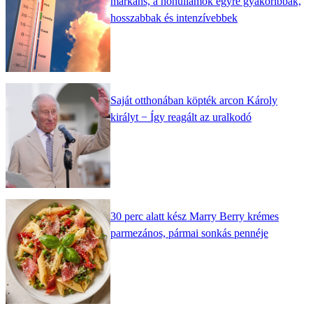
markáns, a hőhullámok egyre gyakoribbak,
hosszabbak és intenzívebbek
Saját otthonában köpték arcon Károly
királyt − Így reagált az uralkodó
30 perc alatt kész Marry Berry krémes
parmezános, pármai sonkás pennéje