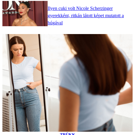
Ilyen cuki volt Nicole Scherzinger
gyerekként, ritkán látott képet mutatott a
húgával
TRÜKK