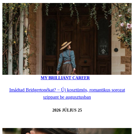
MY BRILLIANT CAREER
Imádtad Bridgertonékat? − Új kosztümös, romantikus sorozat
szippant be augusztusban
2026 JÚLIUS 25