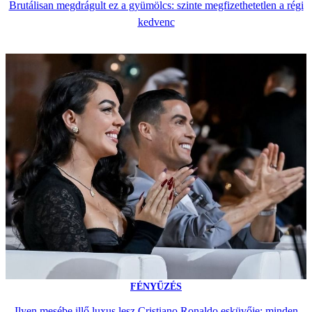
Brutálisan megdrágult ez a gyümölcs: szinte megfizethetetlen a régi
kedvenc
FÉNYŰZÉS
Ilyen mesébe illő luxus lesz Cristiano Ronaldo esküvője: minden