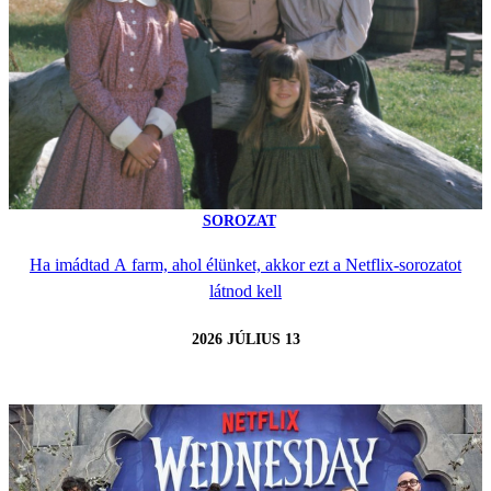
SOROZAT
Ha imádtad A farm, ahol élünket, akkor ezt a Netflix-sorozatot
látnod kell
2026 JÚLIUS 13