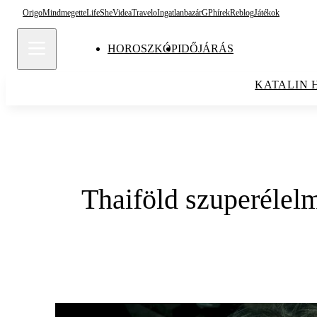
Origo
Mindmegette
Life
She
Videa
Travelo
Ingatlanbazár
GPhírek
Reblog
Játékok
HOROSZKÓP
IDŐJÁRÁS
KATALIN 
Thaiföld szuperélelm