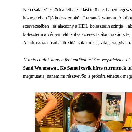
Nemcsak széleskörű a felhasználási területe, hanem egész
köznyelvben "jó koleszterinként" tartanak számon. A külön
szervezetében - és alacsony a HDL-koleszterin szintje -, 
koleszterin a vérben feldúsulva az erek falában rakódik le,
A kókusz ráadásul antioxidánsokban is gazdag, vagyis hozz
"Fontos tudni, hogy a fent említett értékes vegyületek csa
Santi Wongsawat, Ko Samui egyik híres éttermének tula
megmutatta, hanem mi résztvevők is próbára tehettük mag