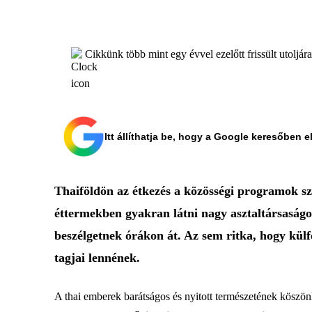
Cikkünk több mint egy évvel ezelőtt frissült utoljár
Itt állíthatja be, hogy a Google keresőben e
Thaiföldön az étkezés a közösségi programok sz
éttermekben gyakran látni nagy asztaltársaságoka
beszélgetnek órákon át. Az sem ritka, hogy kül
tagjai lennének.
A thai emberek barátságos és nyitott természetének köszön