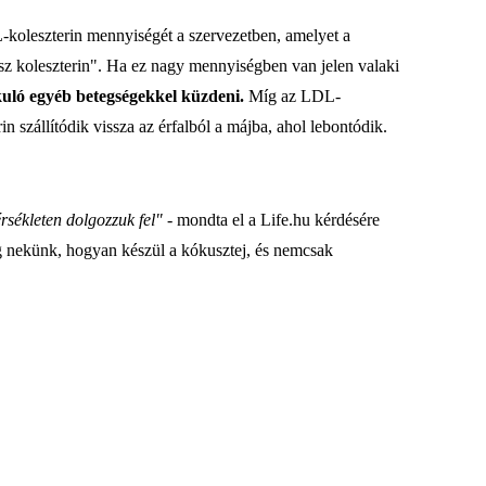
-koleszterin mennyiségét a szervezetben, amelyet a
ssz koleszterin". Ha ez nagy mennyiségben van jelen valaki
lakuló egyéb betegségekkel küzdeni.
Míg az LDL-
n szállítódik vissza az érfalból a májba, ahol lebontódik.
rsékleten dolgozzuk fel"
- mondta el a Life.hu kérdésére
nekünk, hogyan készül a kókusztej, és nemcsak