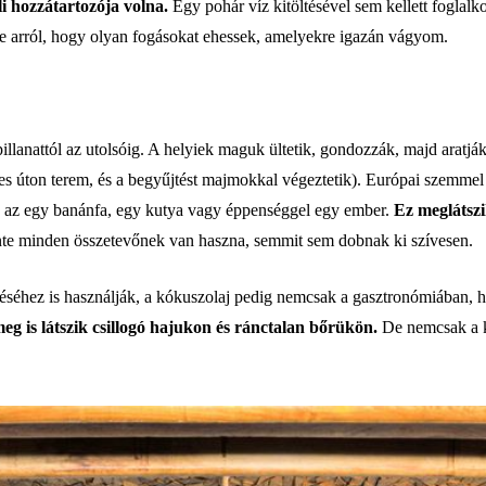
i hozzátartozója volna.
Egy pohár víz kitöltésével sem kellett foglalk
ve arról, hogy olyan fogásokat ehessek, amelyekre igazán vágyom.
pillanattól az utolsóig. A helyiek maguk ültetik, gondozzák, majd aratják
tes úton terem, és a begyűjtést majmokkal végeztetik). Európai szemmel
yen az egy banánfa, egy kutya vagy éppenséggel egy ember.
Ez meglátszi
inte minden összetevőnek van haszna, semmit sem dobnak ki szívesen.
ítéséhez is használják, a kókuszolaj pedig nemcsak a gasztronómiában, 
eg is látszik csillogó hajukon és ránctalan bőrükön.
De nemcsak a kó