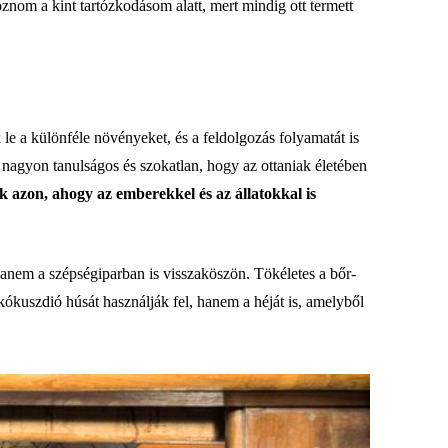
oznom a kint tartózkodásom alatt, mert mindig ott termett
 le a különféle növényeket, és a feldolgozás folyamatát is
 nagyon tanulságos és szokatlan, hogy az ottaniak életében
k azon, ahogy az emberekkel és az állatokkal is
hanem a szépségiparban is visszaköszön. Tökéletes a bőr-
kuszdió húsát használják fel, hanem a héját is, amelyből