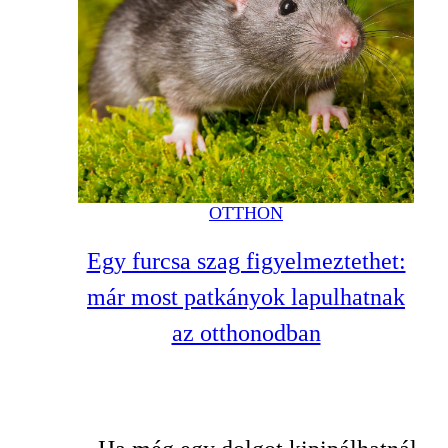
OTTHON
Egy furcsa szag figyelmeztethet:
már most patkányok lapulhatnak
az otthonodban