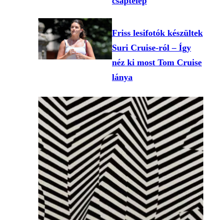
csaptelep
Friss lesifotók készültek
Suri Cruise-ról – Így
néz ki most Tom Cruise
lánya