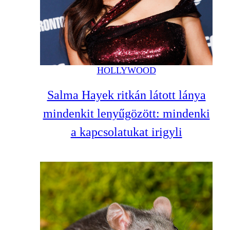
HOLLYWOOD
Salma Hayek ritkán látott lánya
mindenkit lenyűgözött: mindenki
a kapcsolatukat irigyli