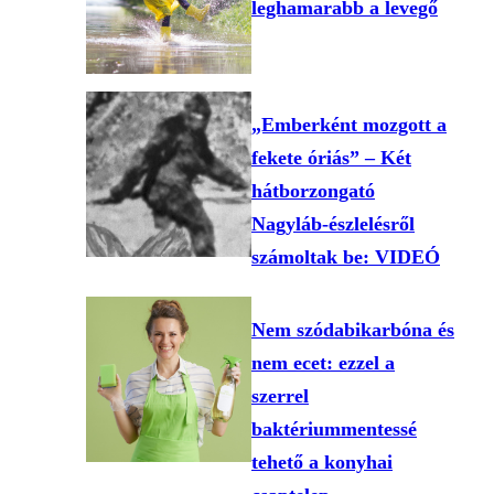
leghamarabb a levegő
„Emberként mozgott a
fekete óriás” – Két
hátborzongató
Nagyláb-észlelésről
számoltak be: VIDEÓ
Nem szódabikarbóna és
nem ecet: ezzel a
szerrel
baktériummentessé
tehető a konyhai