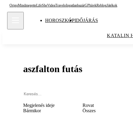
Origo
Mindmegette
Life
She
Videa
Travelo
Ingatlanbazár
GPhírek
Reblog
Játékok
HOROSZKÓP
IDŐJÁRÁS
KATALIN 
aszfalton futás
Megjelenés ideje
Rovat
Bármikor
Összes