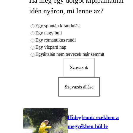
Ha még egy dolgot kipipálhatnál
idén nyáron, mi lenne az?
Egy spontán kirándulás
Egy nagy buli
Egy romantikus randi
Egy vízparti nap
Egyáltalán nem tervezek már semmit
Szavazok
Szavazás állása
Hidegfront: ezekben a
megyékben hűl le