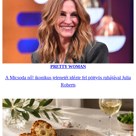
PRETTY WOMAN
A Micsoda nő! ikonikus jelenetét idézte fel pöttyös ruhájával Julia
Roberts