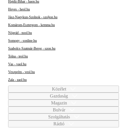
Hajdú-Bihar - haon.hu
Heves - heol.hu
Jász-Nagykun-Szolnok - szoljon.hu
Komárom-Esztergom - kemma.hu
Nógrád - nool.hu
Somogy - sonline.hu
Szabolcs-Szatmár-Bereg - szon.hu
Tolna - teol.hu
Vas - vaol.hu
Veszprém - veol.hu
Zala - zaol.hu
Közélet
Gazdaság
Magazin
Bulvár
Szolgáltatás
Rádió