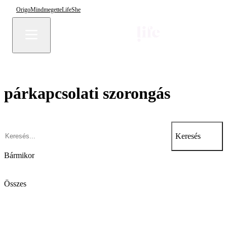
Origo
Mindmegette
Life
She
párkapcsolati szorongás
Keresés
Bármikor
Összes