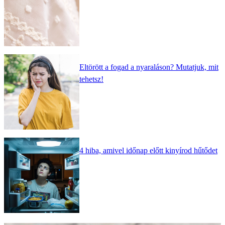
Eltörött a fogad a nyaraláson? Mutatjuk, mit
tehetsz!
4 hiba, amivel időnap előtt kinyírod hűtődet