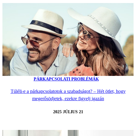
PÁRKAPCSOLATI PROBLÉMÁK
Túléli-e a párkapcsolatotok a szabadságot? – Hét ötlet, hogy
megerősödjetek, ezekre figyelj igazán
2025 JÚLIUS 21