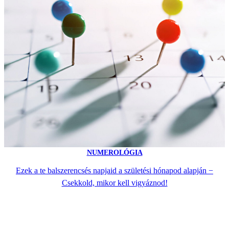
NUMEROLÓGIA
Ezek a te balszerencsés napjaid a születési hónapod alapján −
Csekkold, mikor kell vigyáznod!