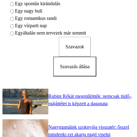
Egy spontán kirándulás
Egy nagy buli
Egy romantikus randi
Egy vízparti nap
Egyáltalán nem tervezek már semmit
Szavazok
Szavazás állása
Rubint Rékát megműtötték: nemcsak tüdő-,
májáttétet is képzett a daganata
Nagymamáink szoknyája visszatér: ősszel
mindenki ezt akarja majd viselni