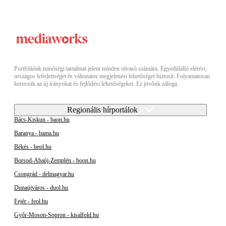
Portfóliónk minőségi tartalmat jelent minden olvasó számára. Egyedülálló elérést,
országos lefedettséget és változatos megjelenési lehetőséget biztosít. Folyamatosan
keressük az új irányokat és fejlődési lehetőségeket. Ez jövőnk záloga.
Regionális hírportálok
Bács-Kiskun - baon.hu
Baranya - bama.hu
Békés - beol.hu
Borsod-Abaúj-Zemplén - boon.hu
Csongrád - delmagyar.hu
Dunaújváros - duol.hu
Fejér - feol.hu
Győr-Moson-Sopron - kisalfold.hu