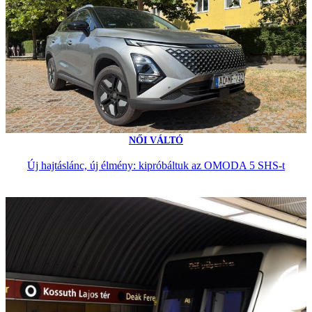
NŐI VÁLTÓ
Új hajtáslánc, új élmény: kipróbáltuk az OMODA 5 SHS-t