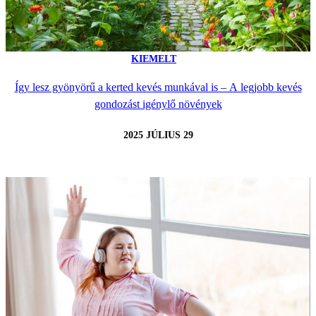
KIEMELT
Így lesz gyönyörű a kerted kevés munkával is – A legjobb kevés
gondozást igénylő növények
2025 JÚLIUS 29