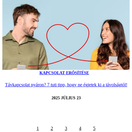
KAPCSOLAT ERŐSÍTÉSE
Távkapcsolat nyáron? 7 tuti tipp, hogy ne égjetek ki a távolságtól!
2025 JÚLIUS 23
1
2
3
4
5