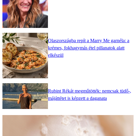
Olaszországba repít a Marry Me garnéla: a
krémes, fokhagymás étel pillanatok alatt
elkészül
Rubint Rékát megműtötték: nemcsak tüdő-,
májáttétet is képzett a daganata