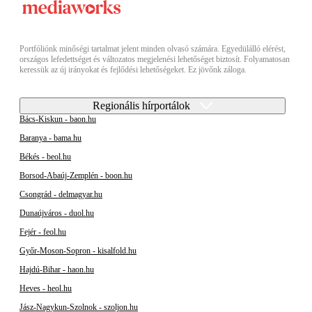
Portfóliónk minőségi tartalmat jelent minden olvasó számára. Egyedülálló elérést,
országos lefedettséget és változatos megjelenési lehetőséget biztosít. Folyamatosan
keressük az új irányokat és fejlődési lehetőségeket. Ez jövőnk záloga.
Regionális hírportálok
Bács-Kiskun - baon.hu
Baranya - bama.hu
Békés - beol.hu
Borsod-Abaúj-Zemplén - boon.hu
Csongrád - delmagyar.hu
Dunaújváros - duol.hu
Fejér - feol.hu
Győr-Moson-Sopron - kisalfold.hu
Hajdú-Bihar - haon.hu
Heves - heol.hu
Jász-Nagykun-Szolnok - szoljon.hu