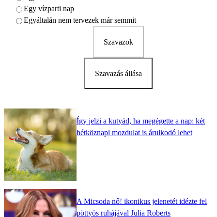
Egy vízparti nap
Egyáltalán nem tervezek már semmit
Szavazok
Szavazás állása
Így jelzi a kutyád, ha megégette a nap: két
hétköznapi mozdulat is árulkodó lehet
A Micsoda nő! ikonikus jelenetét idézte fel
pöttyös ruhájával Julia Roberts