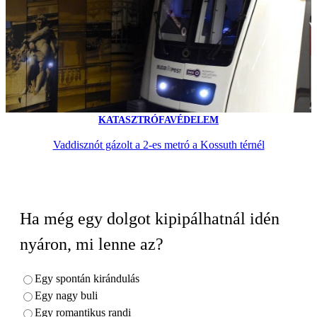
KATASZTRÓFAVÉDELEM
Vaddisznót gázolt a 2-es metró a Kossuth térnél
Ha még egy dolgot kipipálhatnál idén
nyáron, mi lenne az?
Egy spontán kirándulás
Egy nagy buli
Egy romantikus randi