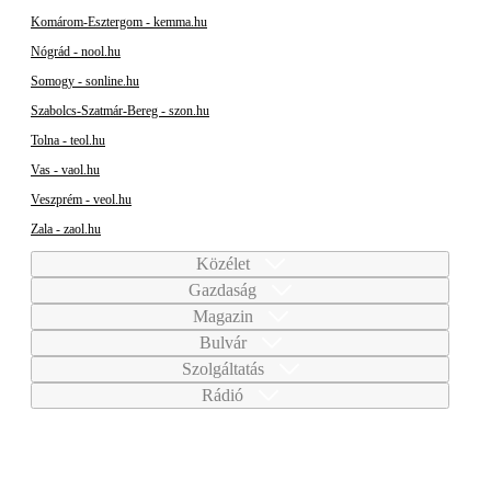
Komárom-Esztergom - kemma.hu
Nógrád - nool.hu
Somogy - sonline.hu
Szabolcs-Szatmár-Bereg - szon.hu
Tolna - teol.hu
Vas - vaol.hu
Veszprém - veol.hu
Zala - zaol.hu
Közélet
Gazdaság
Magazin
Bulvár
Szolgáltatás
Rádió