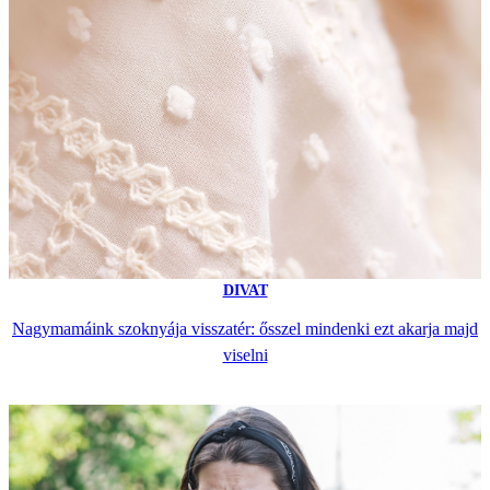
DIVAT
Nagymamáink szoknyája visszatér: ősszel mindenki ezt akarja majd
viselni