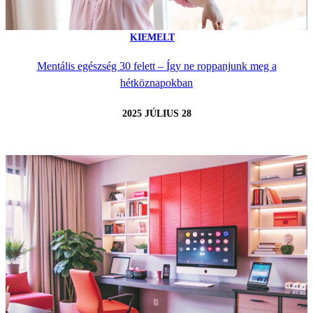
KIEMELT
Mentális egészség 30 felett – Így ne roppanjunk meg a
hétköznapokban
2025 JÚLIUS 28