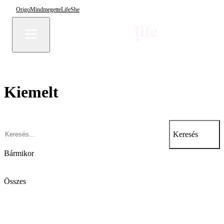
Origo
Mindmegette
Life
She
Kiemelt
Keresés
Bármikor
Összes