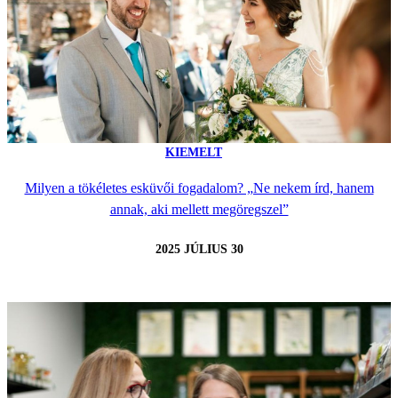
KIEMELT
Milyen a tökéletes esküvői fogadalom? „Ne nekem írd, hanem
annak, aki mellett megöregszel”
2025 JÚLIUS 30