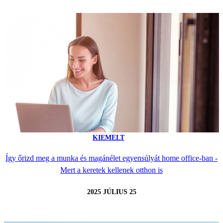
KIEMELT
Így őrizd meg a munka és magánélet egyensúlyát home office-ban -
Mert a keretek kellenek otthon is
2025 JÚLIUS 25