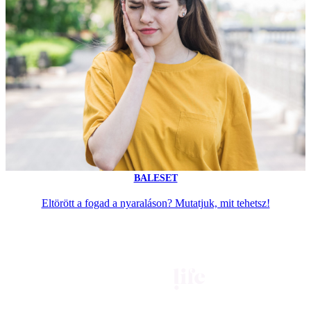
BALESET
Eltörött a fogad a nyaraláson? Mutatjuk, mit tehetsz!