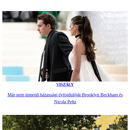
VISZÁLY
Már nem ünnepli házassági évfordulóját Brooklyn Beckham és
Nicola Peltz