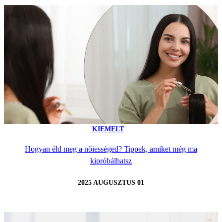
KIEMELT
Hogyan éld meg a nőiességed? Tippek, amiket még ma
kipróbálhatsz
2025 AUGUSZTUS 01