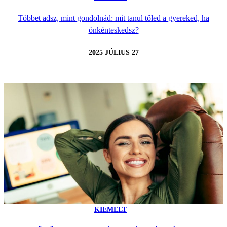
Többet adsz, mint gondolnád: mit tanul tőled a gyereked, ha
önkénteskedsz?
2025 JÚLIUS 27
KIEMELT