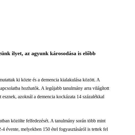
zünk ilyet, az agyunk károsodása is előbb
tattak ki közte és a demencia kialakulása között. A
apcsolatba hozhatók. A legújabb tanulmány arra világított
úst esznek, azoknál a demencia kockázata 14 százalékkal
tban közölte felfedezését. A tanulmány során több mint
-4 évente, melyekben 150 étel fogyasztásáról is tettek fel