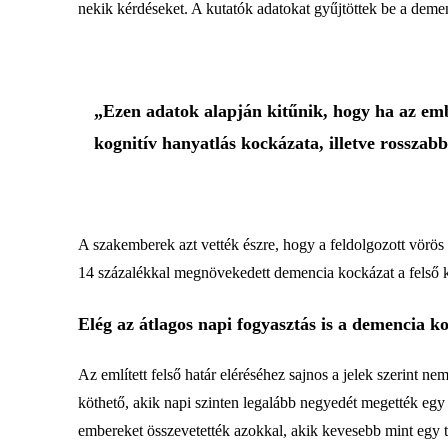
nekik kérdéseket. A kutatók adatokat gyűjtöttek be a demen
„Ezen adatok alapján kitűnik, hogy ha az em
kognitív hanyatlás kockázata, illetve rosszab
A szakemberek azt vették észre, hogy a feldolgozott vörös
14 százalékkal megnövekedett demencia kockázat a felső k
Elég az átlagos napi fogyasztás is a demencia 
Az említett felső határ eléréséhez sajnos a jelek szerint
köthető, akik napi szinten legalább negyedét megették eg
embereket összevetették azokkal, akik kevesebb mint egy ti