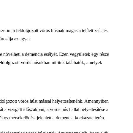
erint a feldolgozott vörös húsnak magas a telített zsír- és
rosítja az agyat.
 ​​növelheti a demencia esélyét. Ezen vegyületek egy része
dolgozott vörös húsokban nitritek találhatók, amelyek
ldolgozott vörös húst mással helyettesítenénk. Amennyiben
 a vizsgált időszakban; a vörös hús hallal helyettesítése a
ékos mérsékelődést jelentett a demencia kockázata terén.