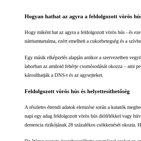
Hogyan hathat az agyra a feldolgozott vörös hú
Hogy miként hat az agyra a feldolgozott vörös hús - és ezen
nátriumtartalma, ezért emelheti a cukorbetegség és a szívbet
Egy másik elképzelés alapján amikor a szervezetben vegyül
laborban az amiloid fehérje csomósodását okozza – ami pe
károsíthatják a DNS-t és az agysejteket.
Feldolgozott vörös hús és helyettesíthetőség
A részletes étrendi adatok elemzése során a kutatók megbe
napi egy adag feldolgozott vörös hús diófélékkel vagy hüve
demencia rizikójának 28 százalékos csökkenését okozta. Ha 