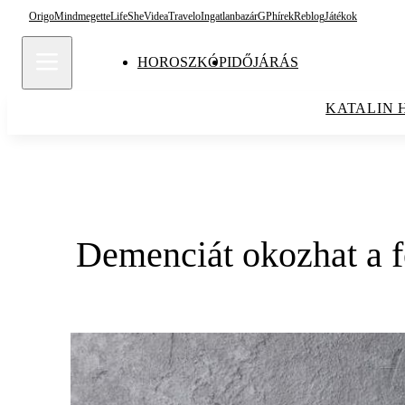
Origo
Mindmegette
Life
She
Videa
Travelo
Ingatlanbazár
GPhírek
Reblog
Játékok
HOROSZKÓP
IDŐJÁRÁS
KATALIN 
Demenciát okozhat a f