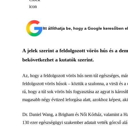
Itt állíthatja be, hogy a Google keresőben e
A jelek szerint a feldolgozott vörös hús és a d
bekövetkezhet a kutatók szerint.
Az, hogy a feldolgozott vörös hús nem túl egészséges, má
feldolgozott vörös húsok – köztük a szalonna, a virsli és
rá, hogy a túl sok vörös hús fogyasztása az agyat is káros
magasabb négy évtized leforgása alatt, azokhoz képest, ak
Dr. Daniel Wang, a Brigham és Női Kórház, valamint a Har
130 ezer egészségügyi szakember adatait vették górcső alá a