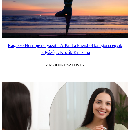
Ragazze Hősnője pályázat - A Kiút a krízisből kategória egyik
pályázója: Kozák Krisztina
2025 AUGUSZTUS 02