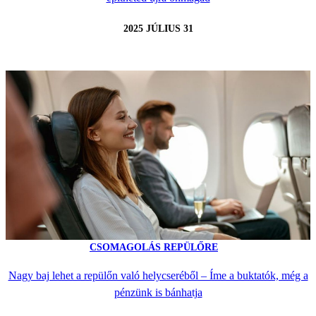
2025 JÚLIUS 31
CSOMAGOLÁS REPÜLŐRE
Nagy baj lehet a repülőn való helycseréből – Íme a buktatók, még a
pénzünk is bánhatja