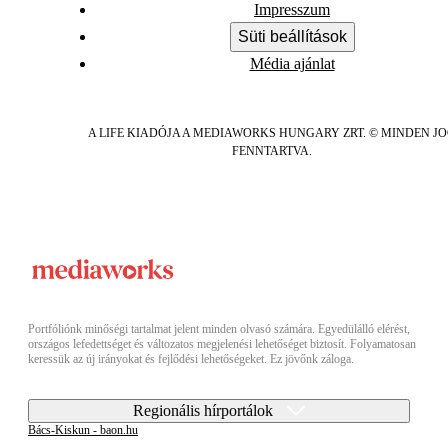
Impresszum
Süti beállítások
Média ajánlat
A LIFE KIADÓJA A MEDIAWORKS HUNGARY ZRT. © MINDEN J
FENNTARTVA.
Portfóliónk minőségi tartalmat jelent minden olvasó számára. Egyedülálló elérést,
országos lefedettséget és változatos megjelenési lehetőséget biztosít. Folyamatosan
keressük az új irányokat és fejlődési lehetőségeket. Ez jövőnk záloga.
Regionális hírportálok
Bács-Kiskun - baon.hu