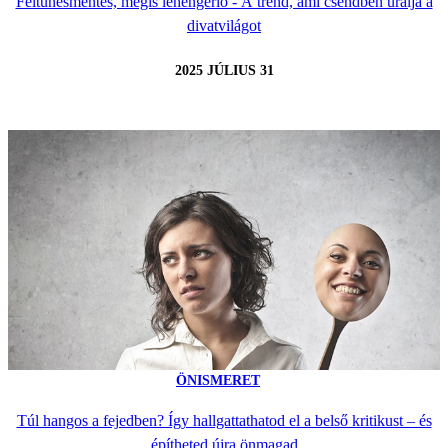
Feltűnésmentes, mégis lehengerlő - A trend, ami csendben uralja a
divatvilágot
2025 JÚLIUS 31
ÖNISMERET
Túl hangos a fejedben? Így hallgattathatod el a belső kritikust – és
építheted újra önmagad