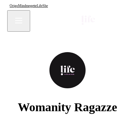
Origo
Mindmegette
Life
She
Womanity Ragazze