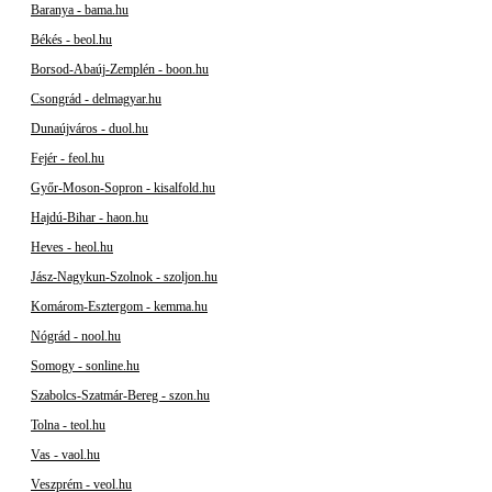
Baranya - bama.hu
Békés - beol.hu
Borsod-Abaúj-Zemplén - boon.hu
Csongrád - delmagyar.hu
Dunaújváros - duol.hu
Fejér - feol.hu
Győr-Moson-Sopron - kisalfold.hu
Hajdú-Bihar - haon.hu
Heves - heol.hu
Jász-Nagykun-Szolnok - szoljon.hu
Komárom-Esztergom - kemma.hu
Nógrád - nool.hu
Somogy - sonline.hu
Szabolcs-Szatmár-Bereg - szon.hu
Tolna - teol.hu
Vas - vaol.hu
Veszprém - veol.hu