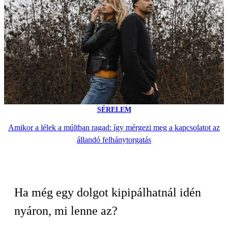
SÉRELEM
Amikor a lélek a múltban ragad: így mérgezi meg a kapcsolatot az
állandó felhánytorgatás
Ha még egy dolgot kipipálhatnál idén
nyáron, mi lenne az?