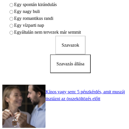
Egy spontán kirándulás
Egy nagy buli
Egy romantikus randi
Egy vízparti nap
Egyáltalán nem tervezek már semmit
Szavazok
Szavazás állása
Kínos vagy sem: 5 pénzkérdés, amit muszáj
tisztázni az összeköltözés előtt