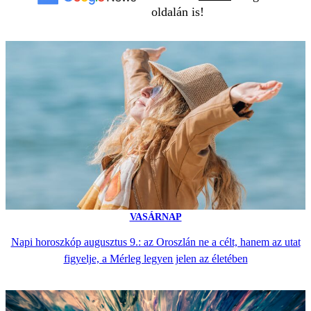
oldalán is!
VASÁRNAP
Napi horoszkóp augusztus 9.: az Oroszlán ne a célt, hanem az utat
figyelje, a Mérleg legyen jelen az életében