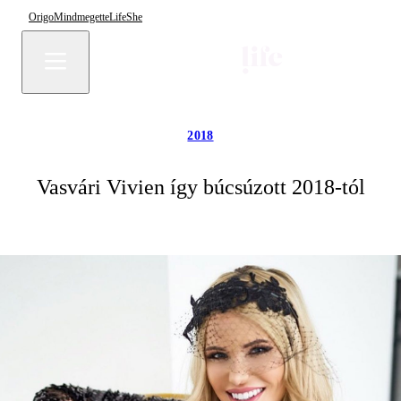
Origo
Mindmegette
Life
She
2018
Vasvári Vivien így búcsúzott 2018-tól