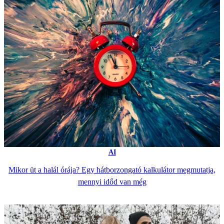
AI
Mikor üt a halál órája? Egy hátborzongató kalkulátor megmutatja,
mennyi időd van még