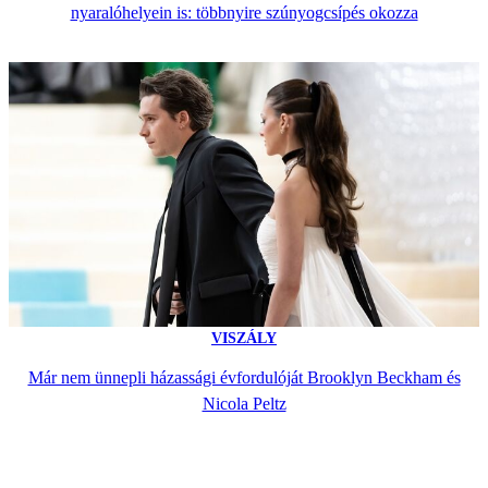
nyaralóhelyein is: többnyire szúnyogcsípés okozza
VISZÁLY
Már nem ünnepli házassági évfordulóját Brooklyn Beckham és
Nicola Peltz