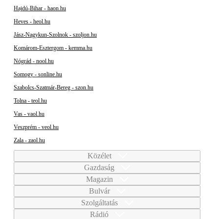
Hajdú-Bihar - haon.hu
Heves - heol.hu
Jász-Nagykun-Szolnok - szoljon.hu
Komárom-Esztergom - kemma.hu
Nógrád - nool.hu
Somogy - sonline.hu
Szabolcs-Szatmár-Bereg - szon.hu
Tolna - teol.hu
Vas - vaol.hu
Veszprém - veol.hu
Zala - zaol.hu
Közélet
Gazdaság
Magazin
Bulvár
Szolgáltatás
Rádió