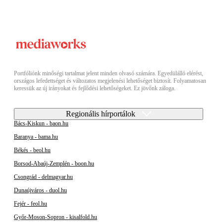
Portfóliónk minőségi tartalmat jelent minden olvasó számára. Egyedülálló elérést,
országos lefedettséget és változatos megjelenési lehetőséget biztosít. Folyamatosan
keressük az új irányokat és fejlődési lehetőségeket. Ez jövőnk záloga.
Regionális hírportálok
Bács-Kiskun - baon.hu
Baranya - bama.hu
Békés - beol.hu
Borsod-Abaúj-Zemplén - boon.hu
Csongrád - delmagyar.hu
Dunaújváros - duol.hu
Fejér - feol.hu
Győr-Moson-Sopron - kisalfold.hu