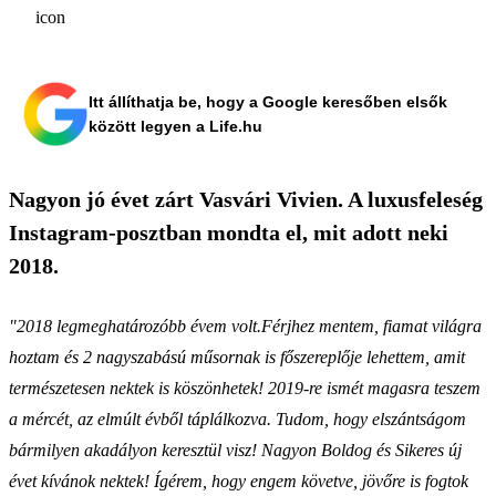
Itt állíthatja be, hogy a Google keresőben elsők
között legyen a Life.hu
Nagyon jó évet zárt Vasvári Vivien. A luxusfeleség
Instagram-posztban mondta el, mit adott neki
2018.
"2018 legmeghatározóbb évem volt.Férjhez mentem, fiamat világra
hoztam és 2 nagyszabású műsornak is főszereplője lehettem, amit
természetesen nektek is köszönhetek! 2019-re ismét magasra teszem
a mércét, az elmúlt évből táplálkozva. Tudom, hogy elszántságom
bármilyen akadályon keresztül visz! Nagyon Boldog és Sikeres új
évet kívánok nektek! Ígérem, hogy engem követve, jövőre is fogtok