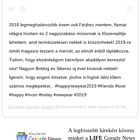
2018 legmeghatározóbb évem volt.Férjhez mentem, fiamat
világra hoztam és 2 nagyszabású műsornak is főszereplője
lehettem, amit természetesen nektek is köszönhetek! 2019-re
ismèt magasra teszem a mèrcèt, az elmúlt èvből táplálkozva.
Tudom, hogy elszántságom bármilyen akadályon keresztül
visz! Nagyon Boldog és Sikeres új évet kívánok nektek!
Ígérem, hogy engem követve, jövőre is fogtok látni tőlem
számos meglepetést... #happynewyear2019 #friends #love
#happy #mom #today #newyear #2019
Szegedi-Vasvári Vivien
(@vasvarivivien) által megosztott bejegyzés,
A legfrissebb hírekért kövess
minket a
LIFE
Google News