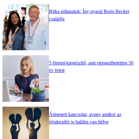
Ritka pillanatok: Így nyaral Boris Becker
családja
5 étrend-kiegészítő, ami elengedhetetlen 50
év felett
Átmeneti kapcsolat, avagy amikor az
újrakezdés is halálra van ítélve