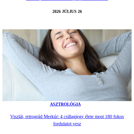
2026 JÚLIUS 26
ASZTROLÓGIA
Viszlát, retrográd Merkúr: 4 csillagjegy élete most 180 fokos
fordulatot vesz