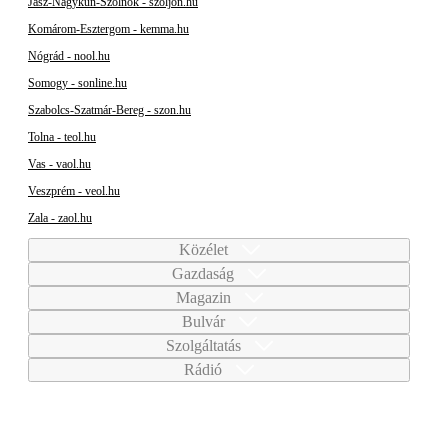
Jász-Nagykun-Szolnok - szoljon.hu
Komárom-Esztergom - kemma.hu
Nógrád - nool.hu
Somogy - sonline.hu
Szabolcs-Szatmár-Bereg - szon.hu
Tolna - teol.hu
Vas - vaol.hu
Veszprém - veol.hu
Zala - zaol.hu
Közélet
Gazdaság
Magazin
Bulvár
Szolgáltatás
Rádió