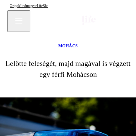
Origo
Mindmegette
Life
She
MOHÁCS
Lelőtte feleségét, majd magával is végzett
egy férfi Mohácson