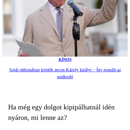
KÍNOS
Saját otthonában köpték arcon Károly királyt − Így reagált az
uralkodó
Ha még egy dolgot kipipálhatnál idén
nyáron, mi lenne az?