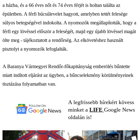
a házba, és a 66 éves nőt és 74 éves férjét is holtan találta az
épületben. A férfi búcsúlevelet hagyott, amelyben tettét felesége
súlyos betegségével indokolta. A nyomozók megállapították, hogy a
férfi egy lövéssel először a feleségét, majd egy újabb lövéssel magát
ölte meg - tájékoztatott a rendőrség. Az elkövetéshez használt
pisztolyt a nyomozók lefoglalták.
A Baranya Vármegyei Rendőr-főkapitányság emberölés bűntette
miatt indított eljárást az ügyben, a bűncselekmény körülményeinek
tisztázása folyamatban van.
A legfrissebb hírekért kövess
minket a
LIFE
Google News
oldalán is!