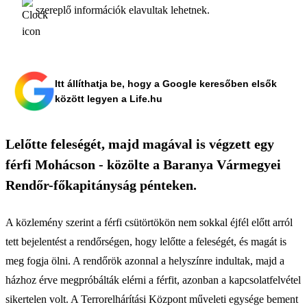
szereplő információk elavultak lehetnek.
Itt állíthatja be, hogy a Google keresőben elsők
között legyen a Life.hu
Lelőtte feleségét, majd magával is végzett egy
férfi Mohácson - közölte a Baranya Vármegyei
Rendőr-főkapitányság pénteken.
A közlemény szerint a férfi csütörtökön nem sokkal éjfél előtt arról
tett bejelentést a rendőrségen, hogy lelőtte a feleségét, és magát is
meg fogja ölni. A rendőrök azonnal a helyszínre indultak, majd a
házhoz érve megpróbálták elérni a férfit, azonban a kapcsolatfelvétel
sikertelen volt. A Terrorelhárítási Központ műveleti egysége bement