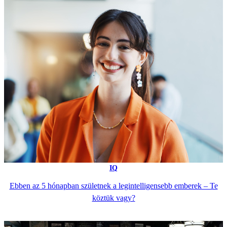
IQ
Ebben az 5 hónapban születnek a legintelligensebb emberek – Te
köztük vagy?