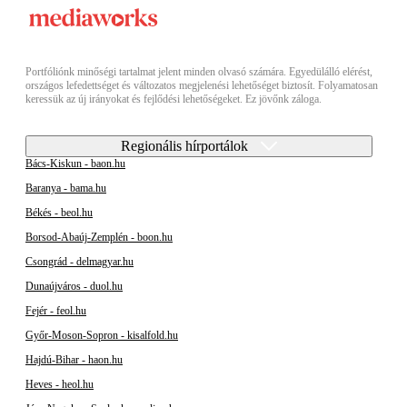
Portfóliónk minőségi tartalmat jelent minden olvasó számára. Egyedülálló elérést,
országos lefedettséget és változatos megjelenési lehetőséget biztosít. Folyamatosan
keressük az új irányokat és fejlődési lehetőségeket. Ez jövőnk záloga.
Regionális hírportálok
Bács-Kiskun - baon.hu
Baranya - bama.hu
Békés - beol.hu
Borsod-Abaúj-Zemplén - boon.hu
Csongrád - delmagyar.hu
Dunaújváros - duol.hu
Fejér - feol.hu
Győr-Moson-Sopron - kisalfold.hu
Hajdú-Bihar - haon.hu
Heves - heol.hu