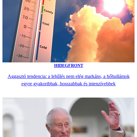
HIDEGFRONT
Aggasztó tendencia: a lehűlés nem elég markáns, a hőhullámok
egyre gyakoribbak, hosszabbak és intenzívebbek