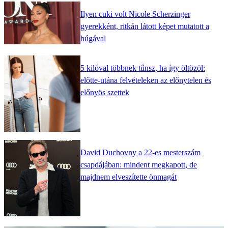
Ilyen cuki volt Nicole Scherzinger
gyerekként, ritkán látott képet mutatott a
húgával
5 kilóval többnek tűnsz, ha így öltözöl:
előtte-utána felvételeken az előnytelen és
előnyös szettek
David Duchovny a 22-es mesterszám
csapdájában: mindent megkapott, de
majdnem elveszítette önmagát