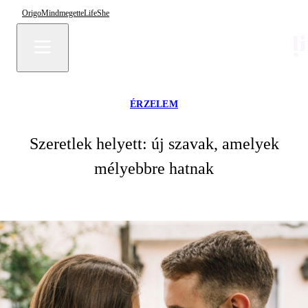
Origo
Mindmegette
Life
She
ÉRZELEM
Szeretlek helyett: új szavak, amelyek
mélyebbre hatnak