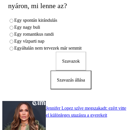
nyáron, mi lenne az?
Egy spontán kirándulás
Egy nagy buli
Egy romantikus randi
Egy vízparti nap
Egyáltalán nem tervezek már semmit
Szavazok
Szavazás állása
Jennifer Lopez szíve megszakadt: ezért vitte
el különleges utazásra a gyerekeit