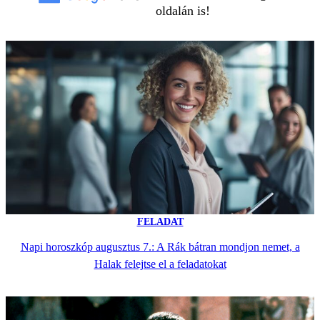
oldalán is!
FELADAT
Napi horoszkóp augusztus 7.: A Rák bátran mondjon nemet, a
Halak felejtse el a feladatokat