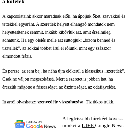
a kötelék
A kapcsolataink akkor maradnak élők, ha ápoljuk őket, szavakkal és
tettekkel egyaránt. A szeretlek helyett elhangzó mondatok nem
helyettesítenek semmit, inkább kibővítik azt, amit érzelmileg
adhatunk. Ha egy ölelés mellé azt suttogjuk: „bízom benned és
tisztellek”, az sokkal többet árul el rólunk, mint egy százszor
elmondott frázis.
És persze, az sem baj, ha néha újra előkerül a klasszikus „szeretlek”.
Csak ne váljon megszokássá. Mert a szeretet is jobban hat, ha
érezzük mögötte a frissességet, az őszinteséget, az odafigyelést.
Itt arról olvashatsz:
szenvedély visszahozása
. Tíz titkos trükk.
A legfrissebb hírekért kövess
minket a
LIFE
Google News