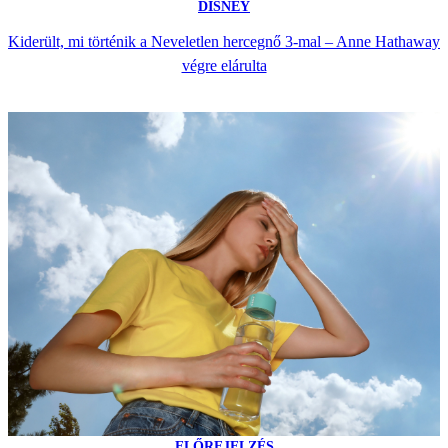
DISNEY
Kiderült, mi történik a Neveletlen hercegnő 3-mal – Anne Hathaway
végre elárulta
ELŐREJELZÉS