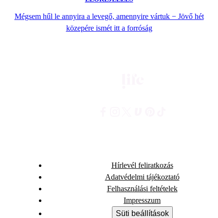
Mégsem hűl le annyira a levegő, amennyire vártuk − Jövő hét
közepére ismét itt a forróság
Hírlevél feliratkozás
Adatvédelmi tájékoztató
Felhasználási feltételek
Impresszum
Süti beállítások