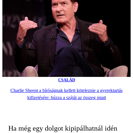
CSALÁD
Charlie Sheent a bíróságnak kellett köteleznie a gyerektartás
kifizetésére: húzza a száját az összeg miatt
Ha még egy dolgot kipipálhatnál idén