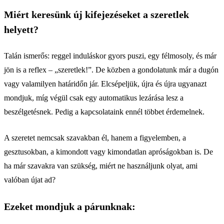
Miért keresünk új kifejezéseket a szeretlek
helyett?
Talán ismerős: reggel induláskor gyors puszi, egy félmosoly, és már
jön is a reflex – „szeretlek!”. De közben a gondolatunk már a dugón
vagy valamilyen határidőn jár. Elcsépeljük, újra és újra ugyanazt
mondjuk, míg végül csak egy automatikus lezárása lesz a
beszélgetésnek. Pedig a kapcsolataink ennél többet érdemelnek.
A szeretet nemcsak szavakban él, hanem a figyelemben, a
gesztusokban, a kimondott vagy kimondatlan apróságokban is. De
ha már szavakra van szükség, miért ne használjunk olyat, ami
valóban újat ad?
Ezeket mondjuk a párunknak: