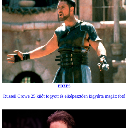
EDZÉS
Russell Crowe 25 kilót fogyott és elképesztően kigyúrta magát: fotó