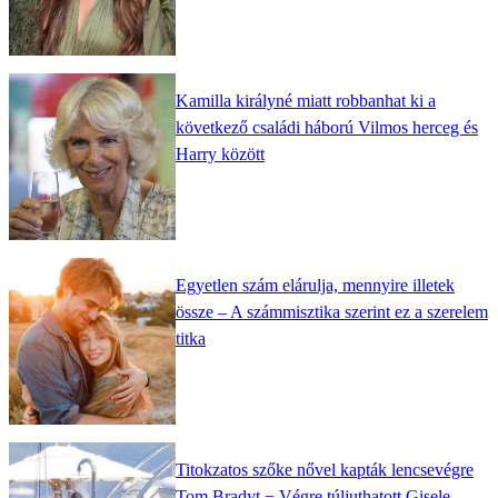
Kamilla királyné miatt robbanhat ki a
következő családi háború Vilmos herceg és
Harry között
Egyetlen szám elárulja, mennyire illetek
össze – A számmisztika szerint ez a szerelem
titka
Titokzatos szőke nővel kapták lencsevégre
Tom Bradyt − Végre túljuthatott Gisele