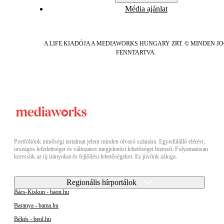
Média ajánlat
A LIFE KIADÓJA A MEDIAWORKS HUNGARY ZRT. © MINDEN J
FENNTARTVA.
Portfóliónk minőségi tartalmat jelent minden olvasó számára. Egyedülálló elérést,
országos lefedettséget és változatos megjelenési lehetőséget biztosít. Folyamatosan
keressük az új irányokat és fejlődési lehetőségeket. Ez jövőnk záloga.
Regionális hírportálok
Bács-Kiskun - baon.hu
Baranya - bama.hu
Békés - beol.hu