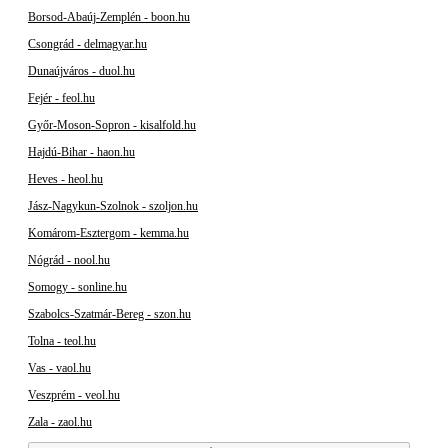
Borsod-Abaúj-Zemplén - boon.hu
Csongrád - delmagyar.hu
Dunaújváros - duol.hu
Fejér - feol.hu
Győr-Moson-Sopron - kisalfold.hu
Hajdú-Bihar - haon.hu
Heves - heol.hu
Jász-Nagykun-Szolnok - szoljon.hu
Komárom-Esztergom - kemma.hu
Nógrád - nool.hu
Somogy - sonline.hu
Szabolcs-Szatmár-Bereg - szon.hu
Tolna - teol.hu
Vas - vaol.hu
Veszprém - veol.hu
Zala - zaol.hu