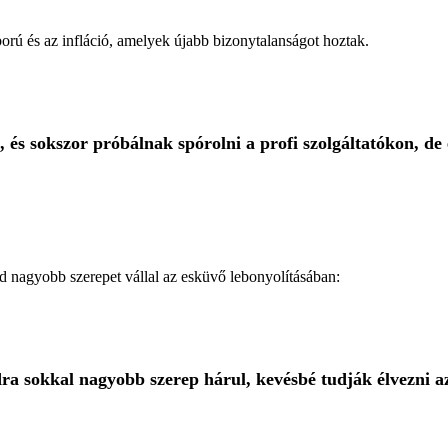
orú és az infláció, amelyek újabb bizonytalanságot hoztak.
 és sokszor próbálnak spórolni a profi szolgáltatókon, de
d nagyobb szerepet vállal az esküvő lebonyolításában:
ra sokkal nagyobb szerep hárul, kevésbé tudják élvezni az 