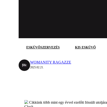
ESKÜVŐSZERVEZÉS
KIS ESKÜVŐ
WOMANITY RAGAZZE
2025.02.21.
Cikkünk több mint egy évvel ezelőtt frissült utoljár