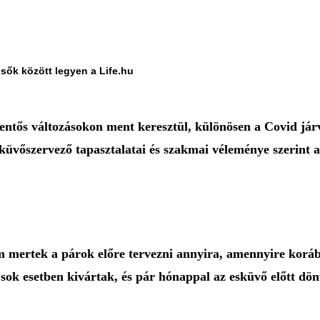
lsők között legyen a Life.hu
entős változásokon ment keresztül, különösen a Covid jár
vőszervező tapasztalatai és szakmai véleménye szerint az 
 mertek a párok előre tervezni annyira, amennyire korább
sok esetben kivártak, és pár hónappal az esküvő előtt dön