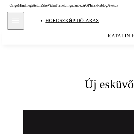
Origo
Mindmegette
Life
She
Videa
Travelo
Ingatlanbazár
GPhírek
Reblog
Játékok
HOROSZKÓP
IDŐJÁRÁS
KATALIN 
Új esküvő