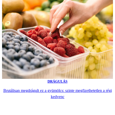
DRÁGULÁS
Brutálisan megdrágult ez a gyümölcs: szinte megfizethetetlen a régi
kedvenc