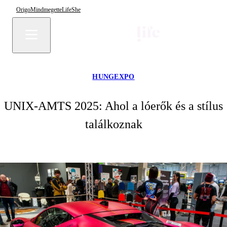
Origo
Mindmegette
Life
She
HUNGEXPO
UNIX-AMTS 2025: Ahol a lóerők és a stílus
találkoznak