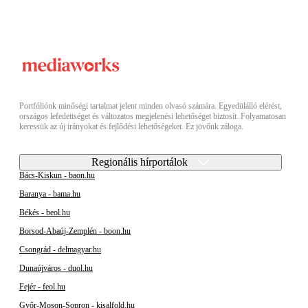
Portfóliónk minőségi tartalmat jelent minden olvasó számára. Egyedülálló elérést,
országos lefedettséget és változatos megjelenési lehetőséget biztosít. Folyamatosan
keressük az új irányokat és fejlődési lehetőségeket. Ez jövőnk záloga.
Regionális hírportálok
Bács-Kiskun - baon.hu
Baranya - bama.hu
Békés - beol.hu
Borsod-Abaúj-Zemplén - boon.hu
Csongrád - delmagyar.hu
Dunaújváros - duol.hu
Fejér - feol.hu
Győr-Moson-Sopron - kisalfold.hu