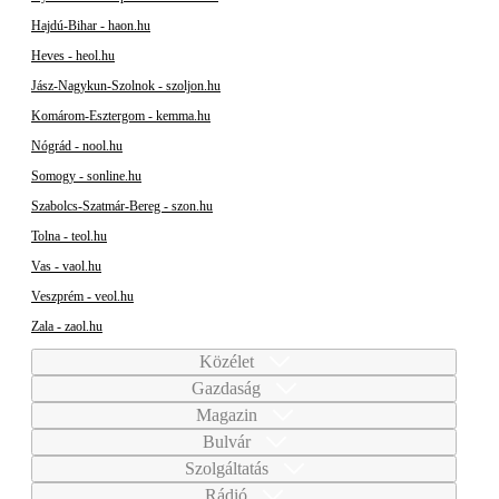
Hajdú-Bihar - haon.hu
Heves - heol.hu
Jász-Nagykun-Szolnok - szoljon.hu
Komárom-Esztergom - kemma.hu
Nógrád - nool.hu
Somogy - sonline.hu
Szabolcs-Szatmár-Bereg - szon.hu
Tolna - teol.hu
Vas - vaol.hu
Veszprém - veol.hu
Zala - zaol.hu
Közélet
Gazdaság
Magazin
Bulvár
Szolgáltatás
Rádió