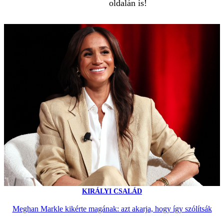
oldalán is!
KIRÁLYI CSALÁD
Meghan Markle kikérte magának: azt akarja, hogy így szólítsák