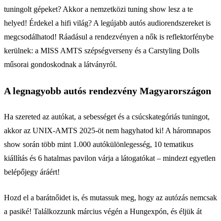
tuningolt gépeket? Akkor a nemzetközi tuning show lesz a te
helyed! Érdekel a hifi világ? A legújabb autós audiorendszereket is
megcsodálhatod! Ráadásul a rendezvényen a nők is reflektorfénybe
kerülnek: a MISS AMTS szépségverseny és a Carstyling Dolls
műsorai gondoskodnak a látványról.
A legnagyobb autós rendezvény Magyarországon
Ha szereted az autókat, a sebességet és a csúcskategóriás tuningot,
akkor az UNIX-AMTS 2025-öt nem hagyhatod ki! A háromnapos
show során több mint 1.000 autókülönlegesség, 10 tematikus
kiállítás és 6 hatalmas pavilon várja a látogatókat – mindezt egyetlen
belépőjegy áráért!
Hozd el a barátnőidet is, és mutassuk meg, hogy az autózás nemcsak
a pasiké! Találkozzunk március végén a Hungexpón, és éljük át