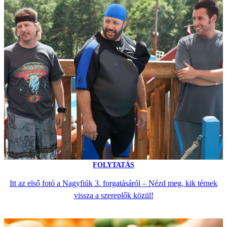
FOLYTATÁS
Itt az első fotó a Nagyfiúk 3. forgatásáról – Nézd meg, kik térnek
vissza a szereplők közül!