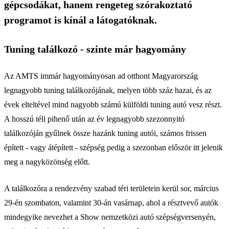
gépcsodákat, hanem rengeteg szórakoztató
programot is kínál a látogatóknak.
Tuning találkozó - szinte már hagyomány
Az AMTS immár hagyományosan ad otthont Magyarország
legnagyobb tuning találkozójának, melyen több száz hazai, és az
évek elteltével mind nagyobb számú külföldi tuning autó vesz részt.
A hosszú téli pihenő után az év legnagyobb szezonnyitó
találkozóján gyűlnek össze hazánk tuning autói, számos frissen
épített - vagy átépített - szépség pedig a szezonban először itt jelenik
meg a nagyközönség előtt.
A találkozóra a rendezvény szabad téri területein kerül sor, március
29-én szombaton, valamint 30-án vasárnap, ahol a résztvevő autók
mindegyike nevezhet a Show nemzetközi autó szépségversenyén,