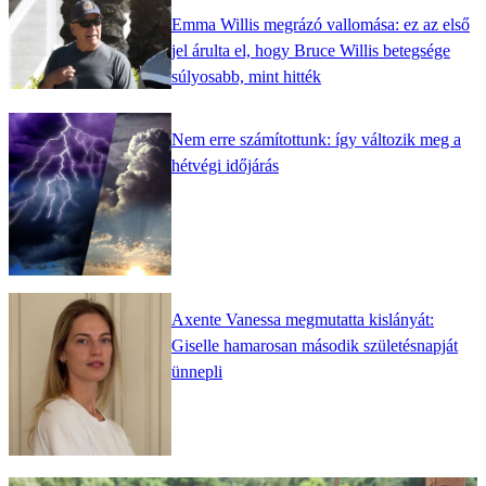
Emma Willis megrázó vallomása: ez az első
jel árulta el, hogy Bruce Willis betegsége
súlyosabb, mint hitték
Nem erre számítottunk: így változik meg a
hétvégi időjárás
Axente Vanessa megmutatta kislányát:
Giselle hamarosan második születésnapját
ünnepli