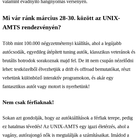
valamint évadnyitó hangnyomás versenyén.
Mi vár ránk március 28-30. között az UNIX-
AMTS rendezvényén?
Több mint 100.000 négyzetméternyi kiállítás, ahol a legújabb
autócsodák, egyedileg átépített tuning autók, klasszikus veteránok és
brutális hotrodok sorakoznak majd fel. De itt nem csupán nézelődni
lehet: testközelből élvezhetjük a drift és offroad bemutatókat, részt
vehetünk különböző interaktív programokon, és akár egy
fantasztikus autót vagy motort is nyerhetünk!
Nem csak férfiaknak!
Sokan azt gondolják, hogy az autókiállítások a férfiak terepe, pedig
ez hatalmas tévedés! Az UNIX-AMTS egy igazi életérzés, ahol a
vagány, autórajongó nők is megtalálják a számításaikat. Imádod a