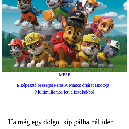
MESE
Elképesztő összeget keres A Mancs őrjárat alkotója –
Multimilliomos lett a jogdíjakból
Ha még egy dolgot kipipálhatnál idén