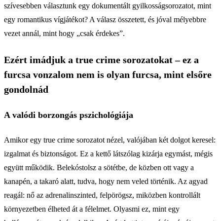
szívesebben választunk egy dokumentált gyilkosságsorozatot, mint
egy romantikus vígjátékot? A válasz összetett, és jóval mélyebbre
vezet annál, mint hogy „csak érdekes”.
Ezért imádjuk a true crime sorozatokat – ez a
furcsa vonzalom nem is olyan furcsa, mint elsőre
gondolnád
A valódi borzongás pszichológiája
Amikor egy true crime sorozatot nézel, valójában két dolgot keresel:
izgalmat és biztonságot. Ez a kettő látszólag kizárja egymást, mégis
együtt működik. Belekóstolsz a sötétbe, de közben ott vagy a
kanapén, a takaró alatt, tudva, hogy nem veled történik. Az agyad
reagál: nő az adrenalinszinted, felpörögsz, miközben kontrollált
környezetben élheted át a félelmet. Olyasmi ez, mint egy