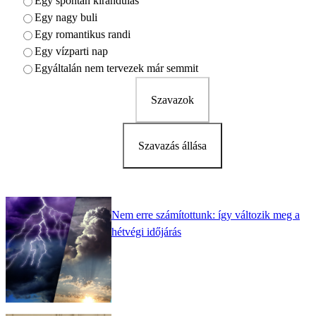
Egy spontán kirándulás
Egy nagy buli
Egy romantikus randi
Egy vízparti nap
Egyáltalán nem tervezek már semmit
Szavazok
Szavazás állása
Nem erre számítottunk: így változik meg a
hétvégi időjárás