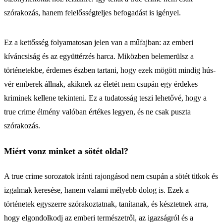
szórakozás, hanem felelősségteljes befogadást is igényel.
Ez a kettősség folyamatosan jelen van a műfajban: az emberi
kíváncsiság és az együttérzés harca. Miközben belemerülsz a
történetekbe, érdemes észben tartani, hogy ezek mögött mindig hús-
vér emberek állnak, akiknek az életét nem csupán egy érdekes
kriminek kellene tekinteni. Ez a tudatosság teszi lehetővé, hogy a
true crime élmény valóban értékes legyen, és ne csak puszta
szórakozás.
Miért vonz minket a sötét oldal?
A true crime sorozatok iránti rajongásod nem csupán a sötét titkok és
izgalmak keresése, hanem valami mélyebb dolog is. Ezek a
történetek egyszerre szórakoztatnak, tanítanak, és késztetnek arra,
hogy elgondolkodj az emberi természetről, az igazságról és a