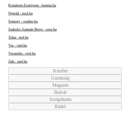
Komárom-Esztergom - kemma.hu
Nógrád - nool.hu
Somogy - sonline.hu
Szabolcs-Szatmár-Bereg - szon.hu
Tolna - teol.hu
Vas - vaol.hu
Veszprém - veol.hu
Zala - zaol.hu
Közélet
Gazdaság
Magazin
Bulvár
Szolgáltatás
Rádió