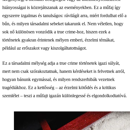
hiányosságai is közrejátszanak az eseményekben. Ez a műfaj így
egyszerre izgalmas és tanulságos: rávilágít arra, miért fordulhat elő a
bűn, és milyen társadalmi sebeket takarunk el. Nem véletlen, hogy
sok nő különösen vonzódik a true crime-hoz, hiszen ezek a
történetek gyakran érintenek mélyen emberi, érzelmi témákat,
például az erőszakot vagy kiszolgáltatottságot.
Ez a társadalmi mélység adja a true crime történetek igazi súlyát,
mert nem csak szórakoztatnak, hanem kérdéseket is felvetnek arról,
hogyan bánunk egymással, és milyen rendszerhibák vezetnek
tragédiákhoz. Ez a kettősség – az érzelmi kötődés és a kritikus
szemlélet – teszi a műfajt igazán különlegessé és elgondolkodtatóvá.