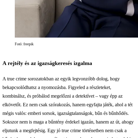
Fotó: freepik
A rejtély és az igazságkeresés izgalma
A true crime sorozatokban az egyik legvonzóbb dolog, hogy
bekapcsolódhatsz a nyomozásba. Figyeled a részleteket,
kombinálsz, és próbálod megelőzni a detektívet – vagy épp az
elkövetőt. Ez nem csak szórakozás, hanem egyfajta játék, ahol a tét
mégis valós: emberi sorsok, igazságtalanságok, bűn és bűnhődés.
Sokszor nem is maga a bűntény érdekel igazán, hanem az út, ahogy
eljutunk a megfejtésig. Egy jó true crime történetben nem csak a