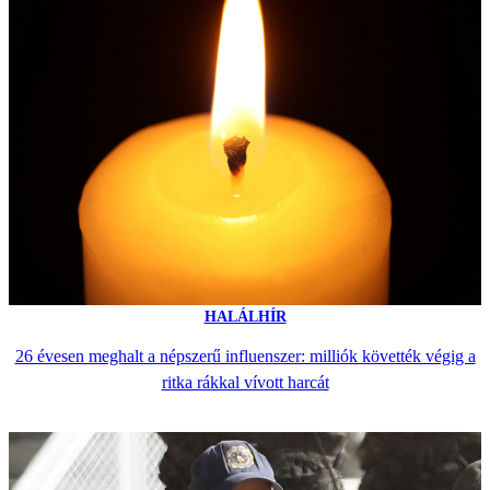
HALÁLHÍR
26 évesen meghalt a népszerű influenszer: milliók követték végig a
ritka rákkal vívott harcát