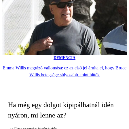
DEMENCIA
Emma Willis megrázó vallomása: ez az első jel árulta el, hogy Bruce
Willis betegsége súlyosabb, mint hitték
Ha még egy dolgot kipipálhatnál idén
nyáron, mi lenne az?