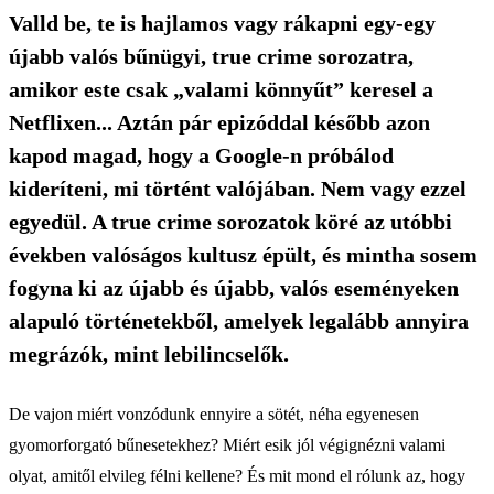
Valld be, te is hajlamos vagy rákapni egy-egy
újabb valós bűnügyi, true crime sorozatra,
amikor este csak „valami könnyűt” keresel a
Netflixen... Aztán pár epizóddal később azon
kapod magad, hogy a Google-n próbálod
kideríteni, mi történt valójában. Nem vagy ezzel
egyedül. A true crime sorozatok köré az utóbbi
években valóságos kultusz épült, és mintha sosem
fogyna ki az újabb és újabb, valós eseményeken
alapuló történetekből, amelyek legalább annyira
megrázók, mint lebilincselők.
De vajon miért vonzódunk ennyire a sötét, néha egyenesen
gyomorforgató bűnesetekhez? Miért esik jól végignézni valami
olyat, amitől elvileg félni kellene? És mit mond el rólunk az, hogy