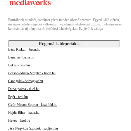
Portfóliónk minőségi tartalmat jelent minden olvasó számára. Egyedülálló elérést,
országos lefedettséget és változatos megjelenési lehetőséget biztosít. Folyamatosan
keressük az új irányokat és fejlődési lehetőségeket. Ez jövőnk záloga.
Regionális hírportálok
Bács-Kiskun - baon.hu
Baranya - bama.hu
Békés - beol.hu
Borsod-Abaúj-Zemplén - boon.hu
Csongrád - delmagyar.hu
Dunaújváros - duol.hu
Fejér - feol.hu
Győr-Moson-Sopron - kisalfold.hu
Hajdú-Bihar - haon.hu
Heves - heol.hu
Jász-Nagykun-Szolnok - szoljon.hu