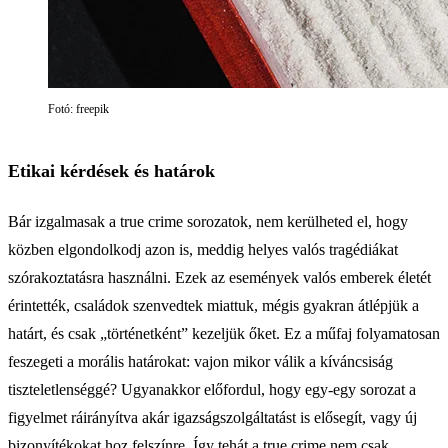
Fotó: freepik
Etikai kérdések és határok
Bár izgalmasak a true crime sorozatok, nem kerülheted el, hogy
közben elgondolkodj azon is, meddig helyes valós tragédiákat
szórakoztatásra használni. Ezek az események valós emberek életét
érintették, családok szenvedtek miattuk, mégis gyakran átlépjük a
határt, és csak „történetként” kezeljük őket. Ez a műfaj folyamatosan
feszegeti a morális határokat: vajon mikor válik a kíváncsiság
tiszteletlenséggé? Ugyanakkor előfordul, hogy egy-egy sorozat a
figyelmet ráirányítva akár igazságszolgáltatást is elősegít, vagy új
bizonyítékokat hoz felszínre. Így tehát a true crime nem csak