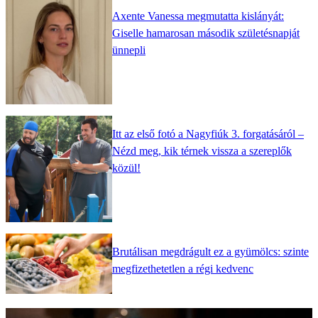
Axente Vanessa megmutatta kislányát:
Giselle hamarosan második születésnapját
ünnepli
Itt az első fotó a Nagyfiúk 3. forgatásáról –
Nézd meg, kik térnek vissza a szereplők
közül!
Brutálisan megdrágult ez a gyümölcs: szinte
megfizethetetlen a régi kedvenc