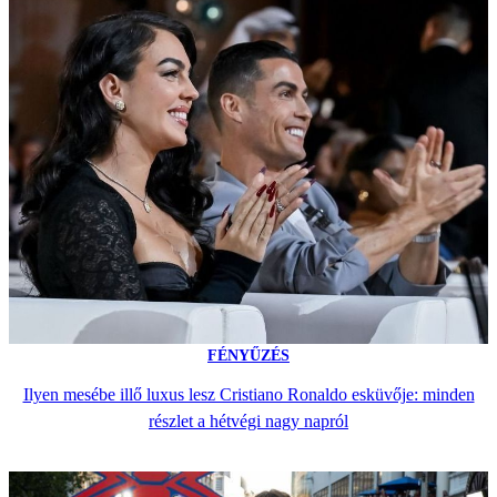
FÉNYŰZÉS
Ilyen mesébe illő luxus lesz Cristiano Ronaldo esküvője: minden
részlet a hétvégi nagy napról