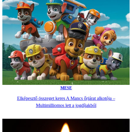
MESE
Elképesztő összeget keres A Mancs őrjárat alkotója –
Multimilliomos lett a jogdíjakból