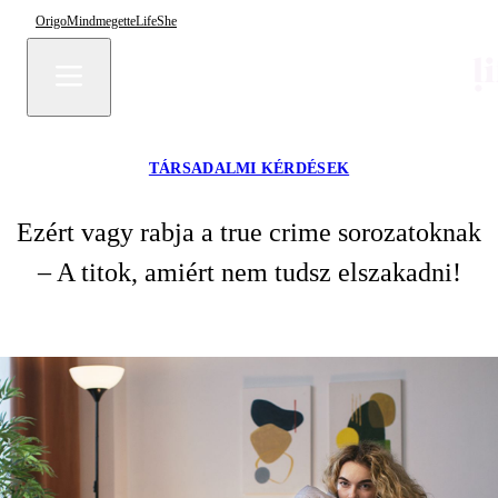
Origo
Mindmegette
Life
She
TÁRSADALMI KÉRDÉSEK
Ezért vagy rabja a true crime sorozatoknak
– A titok, amiért nem tudsz elszakadni!