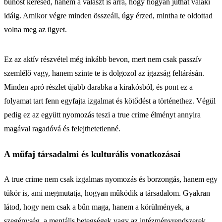
bűnöst keresed, hanem a választ is arra, hogy hogyan juthat valaki
idáig. Amikor végre minden összeáll, úgy érzed, mintha te oldottad
volna meg az ügyet.
Ez az aktív részvétel még inkább bevon, mert nem csak passzív
szemlélő vagy, hanem szinte te is dolgozol az igazság feltárásán.
Minden apró részlet újabb darabka a kirakósból, és pont ez a
folyamat tart fenn egyfajta izgalmat és kötődést a történethez. Végül
pedig ez az együtt nyomozás teszi a true crime élményt annyira
magával ragadóvá és felejthetetlenné.
A műfaj társadalmi és kulturális vonatkozásai
A true crime nem csak izgalmas nyomozás és borzongás, hanem egy
tükör is, ami megmutatja, hogyan működik a társadalom. Gyakran
látod, hogy nem csak a bűn maga, hanem a körülmények, a
szegénység, a mentális betegségek vagy az intézményrendszerek