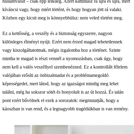
hullámvasút – csak épp lelkileg. Azért kattintasz rá újra és újra, mert
kíváncsi vagy, hogy miért történt, és hogy hogyan jött rá valaki.
Közben egy kicsit meg is könnyebbülsz: nem veled történt meg.
Ez a kettősség, a veszély és a biztonság egyszerre, nagyon
különleges élményt nyújt. Ezért nem érzed magad tehetetlennek
vagy kiszolgáltatottnak, mégis izgalomba hoz a történet. Szinte
mintha te magad is részt vennél a nyomozásban, csak úgy, hogy
nem kell a valós veszéllyel szembenézned. Ez a kontrollált félelem
valójában erősíti az önbizalmadat és a problémamegoldó
képességedet, mert látod, hogy az igazságot mindig meg lehet
találni, még ha sokszor sötét és bonyolult is az út hozzá. És talán
pont ezért bűvölnek el ezek a sorozatok: megmutatják, hogy a
káoszban is van rend, és a legnagyobb tragédiákban is van remény.