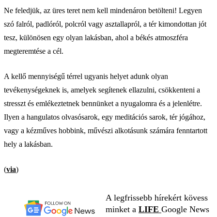
Ne feledjük, az üres teret nem kell mindenáron betölteni! Legyen
szó falról, padlóról, polcról vagy asztallapról, a tér kimondottan jót
tesz, különösen egy olyan lakásban, ahol a békés atmoszféra
megteremtése a cél.
A kellő mennyiségű térrel ugyanis helyet adunk olyan
tevékenységeknek is, amelyek segítenek ellazulni, csökkenteni a
stresszt és emlékeztetnek bennünket a nyugalomra és a jelenlétre.
Ilyen a hangulatos olvasósarok, egy meditációs sarok, tér jógához,
vagy a kézműves hobbink, művészi alkotásunk számára fenntartott
hely a lakásban.
(
via
)
A legfrissebb hírekért kövess
minket a
LIFE
Google News