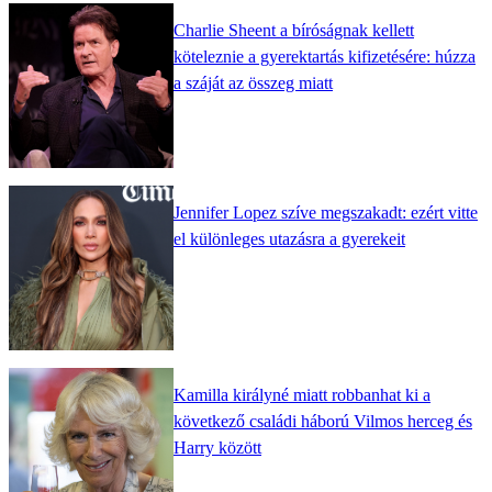
Charlie Sheent a bíróságnak kellett
köteleznie a gyerektartás kifizetésére: húzza
a száját az összeg miatt
Jennifer Lopez szíve megszakadt: ezért vitte
el különleges utazásra a gyerekeit
Kamilla királyné miatt robbanhat ki a
következő családi háború Vilmos herceg és
Harry között