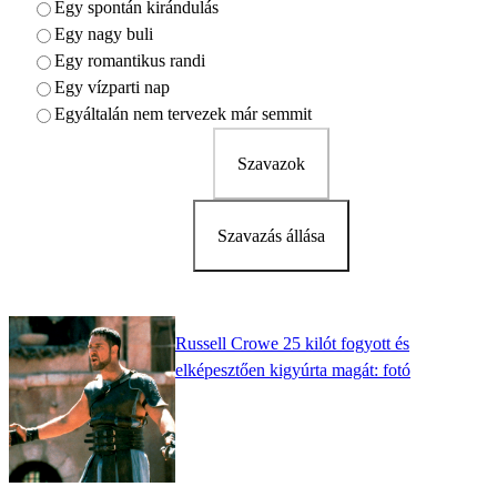
Egy spontán kirándulás
Egy nagy buli
Egy romantikus randi
Egy vízparti nap
Egyáltalán nem tervezek már semmit
Szavazok
Szavazás állása
Russell Crowe 25 kilót fogyott és
elképesztően kigyúrta magát: fotó