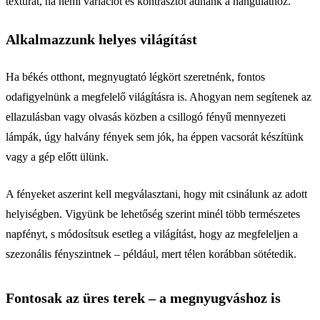
textúrát, ha némi variációt és kontrasztot adnánk a hangulathoz.
Alkalmazzunk helyes világítást
Ha békés otthont, megnyugtató légkört szeretnénk, fontos
odafigyelnünk a megfelelő világításra is. Ahogyan nem segítenek az
ellazulásban vagy olvasás közben a csillogó fényű mennyezeti
lámpák, úgy halvány fények sem jók, ha éppen vacsorát készítünk
vagy a gép előtt ülünk.
A fényeket aszerint kell megválasztani, hogy mit csinálunk az adott
helyiségben. Vigyünk be lehetőség szerint minél több természetes
napfényt, s módosítsuk esetleg a világítást, hogy az megfeleljen a
szezonális fényszintnek – például, mert télen korábban sötétedik.
Fontosak az üres terek – a megnyugváshoz is