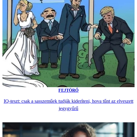
FEJTÖRŐ
IQ-teszt: csak a sasszeműek tudják kideríteni, hova tűnt az elveszett
jegygyűrű