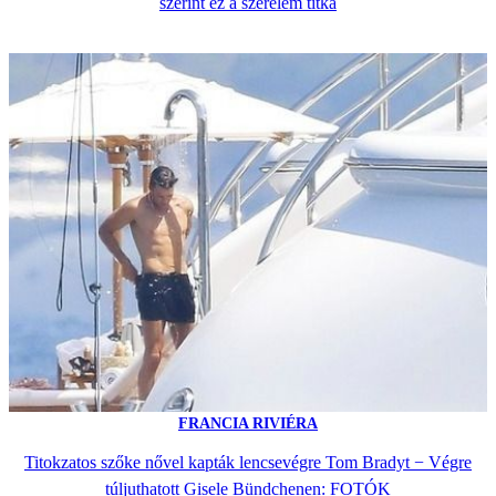
szerint ez a szerelem titka
FRANCIA RIVIÉRA
Titokzatos szőke nővel kapták lencsevégre Tom Bradyt − Végre
túljuthatott Gisele Bündchenen: FOTÓK