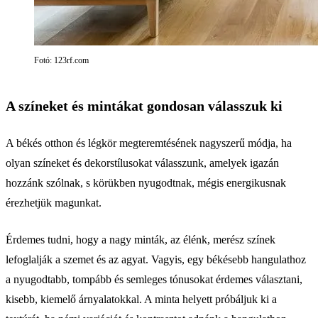
Fotó: 123rf.com
A színeket és mintákat gondosan válasszuk ki
A békés otthon és légkör megteremtésének nagyszerű módja, ha
olyan színeket és dekorstílusokat válasszunk, amelyek igazán
hozzánk szólnak, s körükben nyugodtnak, mégis energikusnak
érezhetjük magunkat.
Érdemes tudni, hogy a nagy minták, az élénk, merész színek
lefoglalják a szemet és az agyat. Vagyis, egy békésebb hangulathoz
a nyugodtabb, tompább és semleges tónusokat érdemes választani,
kisebb, kiemelő árnyalatokkal. A minta helyett próbáljuk ki a