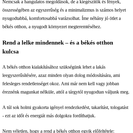
Nemcsak a hangulatos megoldások, de a kiegészítők és fények,
összességében az egyszerűség és a minimalizmus is számos helyet
nyugodtabbá, komfortosabbá varázsolhat. Íme néhány jó ötlet a
békés otthon, a nyugodt környezet megteremtéséhez.
Rend a lelke mindennek – és a békés otthon
kulcsa
A békés otthon kialakításához szükségünk lehet a lakás
leegyszerűsítésére, azaz minden olyan dolog módosítására, ami
felesleges rendetlenséget okoz. Ami már nem kell vagy jobban
éreznénk magunkat nélküle, attól a tárgytól nyugodtan váljunk meg.
A túl sok holmi gyakorta igényel rendezkedést, takarítást, tologatást
- ezt az időt és energiát más dolgokra fordíthatjuk.
Nem véletlen, hogy a rend a békés otthon egyik előfeltétele: