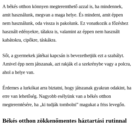
A békés otthon könnyen megteremthető azzal is, ha mindennek,
amit használunk, megvan a maga helye. És mindent, amit éppen
nem használunk, oda vissza is pakolunk. Ez vonatkozik a főzéshez
használt edényekre, tálakra is, valamint az éppen nem használt
kabátokra, cipőkre, táskákra.
Sőt, a gyermekek játékai kapcsán is bevezethetjük ezt a szabályt.
Amivel épp nem játszanak, azt rakják el a szekrénybe vagy a polcra,
ahol a helye van.
Érdemes a lurkókat arra biztatni, hogy játszanak gyakran odakint, ha
erre van lehetőség. Nagyobb esélyünk van a békés otthon
megteremtésére, ha „ki tudják tombolni” magukat a friss levegőn.
Békés otthon zökkenőmentes háztartási rutinnal