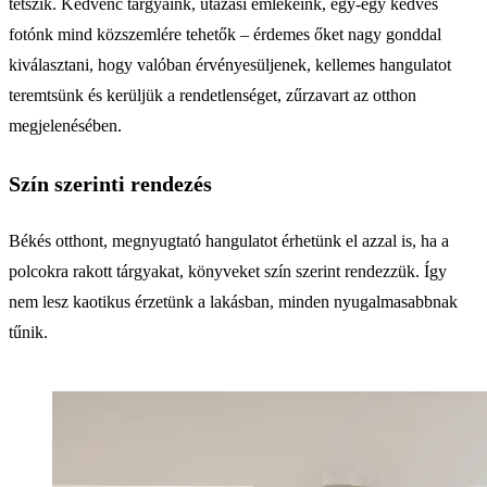
tetszik. Kedvenc tárgyaink, utazási emlékeink, egy-egy kedves
fotónk mind közszemlére tehetők – érdemes őket nagy gonddal
kiválasztani, hogy valóban érvényesüljenek, kellemes hangulatot
teremtsünk és kerüljük a rendetlenséget, zűrzavart az otthon
megjelenésében.
Szín szerinti rendezés
Békés otthont, megnyugtató hangulatot érhetünk el azzal is, ha a
polcokra rakott tárgyakat, könyveket szín szerint rendezzük. Így
nem lesz kaotikus érzetünk a lakásban, minden nyugalmasabbnak
tűnik.