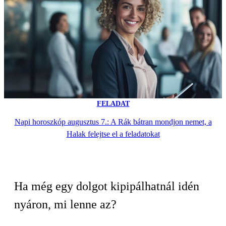
FELADAT
Napi horoszkóp augusztus 7.: A Rák bátran mondjon nemet, a
Halak felejtse el a feladatokat
Ha még egy dolgot kipipálhatnál idén
nyáron, mi lenne az?