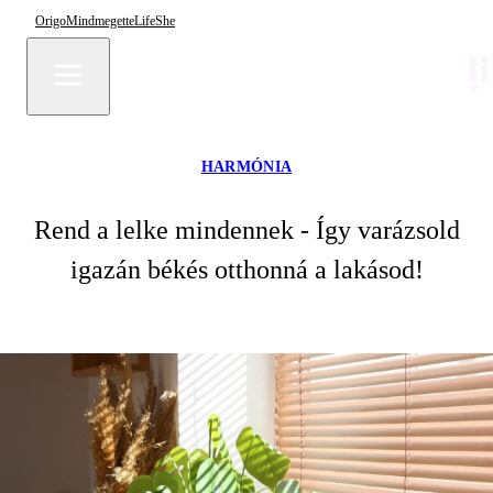
Origo
Mindmegette
Life
She
HARMÓNIA
Rend a lelke mindennek - Így varázsold
igazán békés otthonná a lakásod!