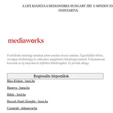
A LIFE KIADÓJA A MEDIAWORKS HUNGARY ZRT. © MINDEN J
FENNTARTVA.
Portfóliónk minőségi tartalmat jelent minden olvasó számára. Egyedülálló elérést,
országos lefedettséget és változatos megjelenési lehetőséget biztosít. Folyamatosan
keressük az új irányokat és fejlődési lehetőségeket. Ez jövőnk záloga.
Regionális hírportálok
Bács-Kiskun - baon.hu
Baranya - bama.hu
Békés - beol.hu
Borsod-Abaúj-Zemplén - boon.hu
Csongrád - delmagyar.hu