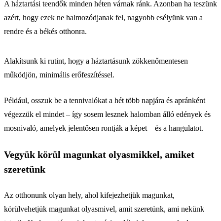
A háztartási teendők minden héten várnak ránk. Azonban ha teszünk
azért, hogy ezek ne halmozódjanak fel, nagyobb esélyünk van a
rendre és a békés otthonra.
Alakítsunk ki rutint, hogy a háztartásunk zökkenőmentesen
működjön, minimális erőfeszítéssel.
Például, osszuk be a tennivalókat a hét több napjára és apránként
végezzük el mindet – így sosem lesznek halomban álló edények és
mosnivaló, amelyek jelentősen rontják a képet – és a hangulatot.
Vegyük körül magunkat olyasmikkel, amiket
szeretünk
Az otthonunk olyan hely, ahol kifejezhetjük magunkat,
körülvehetjük magunkat olyasmivel, amit szeretünk, ami nekünk