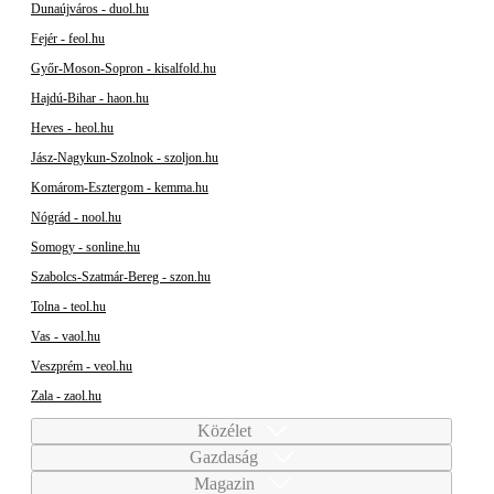
Dunaújváros - duol.hu
Fejér - feol.hu
Győr-Moson-Sopron - kisalfold.hu
Hajdú-Bihar - haon.hu
Heves - heol.hu
Jász-Nagykun-Szolnok - szoljon.hu
Komárom-Esztergom - kemma.hu
Nógrád - nool.hu
Somogy - sonline.hu
Szabolcs-Szatmár-Bereg - szon.hu
Tolna - teol.hu
Vas - vaol.hu
Veszprém - veol.hu
Zala - zaol.hu
Közélet
Gazdaság
Magazin