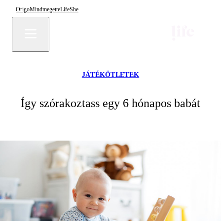
Origo
Mindmegette
Life
She
JÁTÉKÖTLETEK
Így szórakoztass egy 6 hónapos babát