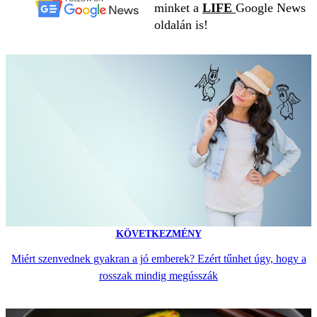
minket a
LIFE
Google News
oldalán is!
KÖVETKEZMÉNY
Miért szenvednek gyakran a jó emberek? Ezért tűnhet úgy, hogy a
rosszak mindig megússzák