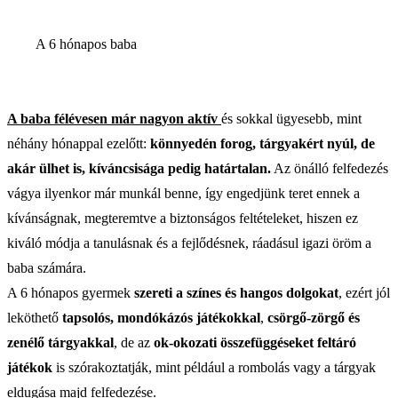
A 6 hónapos baba
A baba félévesen már nagyon aktív
és sokkal ügyesebb, mint
néhány hónappal ezelőtt:
könnyedén forog, tárgyakért nyúl, de
akár ülhet is, kíváncsisága pedig határtalan.
Az önálló felfedezés
vágya ilyenkor már munkál benne, így engedjünk teret ennek a
kívánságnak, megteremtve a biztonságos feltételeket, hiszen ez
kiváló módja a tanulásnak és a fejlődésnek, ráadásul igazi öröm a
baba számára.
A 6 hónapos gyermek
szereti a színes és hangos dolgokat
, ezért jól
leköthető
tapsolós, mondókázós játékokkal
,
csörgő-zörgő és
zenélő tárgyakkal
, de az
ok-okozati összefüggéseket feltáró
játékok
is szórakoztatják, mint például a rombolás vagy a tárgyak
eldugása majd felfedezése.