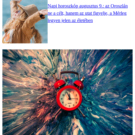
Napi horoszkóp augusztus 9.: az Oroszlán
ne a célt, hanem az utat figyelje, a Mérleg
legyen jelen az életében