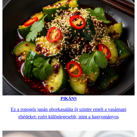
PIKÁNS
Ez a ropogós japán uborkasaláta új szintre emeli a vasárnapi
ebédeket: ezért különlegesebb, mint a hagyományos