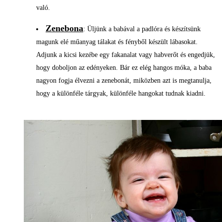
való.
Zenebona
: Üljünk a babával a padlóra és készítsünk
magunk elé műanyag tálakat és fényből készült lábasokat.
Adjunk a kicsi kezébe egy fakanalat vagy habverőt és engedjük,
hogy doboljon az edényeken. Bár ez elég hangos móka, a baba
nagyon fogja élvezni a zenebonát, miközben azt is megtanulja,
hogy a különféle tárgyak, különféle hangokat tudnak kiadni.