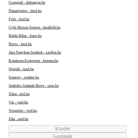
Csongrád - delmagyar.hu
Dunaújváros - duol.hu
Fejér - feol.hu
Győr-Moson-Sopron - kisalfold.hu
Hajdú-Bihar - haon.hu
Heves - heol.hu
Jász-Nagykun-Szolnok - szoljon.hu
Komárom-Esztergom - kemma.hu
Nógrád - nool.hu
Somogy - sonline.hu
Szabolcs-Szatmár-Bereg - szon.hu
Tolna - teol.hu
Vas - vaol.hu
Veszprém - veol.hu
Zala - zaol.hu
Közélet
Gazdaság