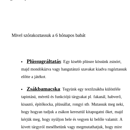
Mivel szórakoztassuk a 6 hónapos babát
Plüssugráltatás
: Egy kisebb plüssre kössünk zsinórt,
majd mondókázva vagy hangutánzó szavakat kiadva rugóztassuk
előtte a játékot.
Zsákbamacska
: Tegyünk egy textilzsákba különféle
tapintású, méretű és funkciójú tárgyakat pl. fakanál, habverő,
kisautó, építőkocka, plüssállat, rongyi stb. Mutassuk meg neki,
hogy hogyan tudjuk a zsákon keresztül kitapogatni őket, majd
kérjük meg, hogy nyúljon bele és vegyen ki belőle valamit. A
kivett tárgyról mesélhetünk vagy megmutathatjuk, hogy mire