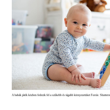
A babák játék közben fedezik fel a szűkebb és tágabb környezetüket Forrás: Shutters