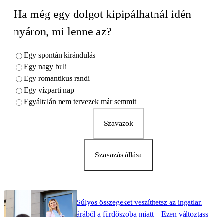
Ha még egy dolgot kipipálhatnál idén
nyáron, mi lenne az?
Egy spontán kirándulás
Egy nagy buli
Egy romantikus randi
Egy vízparti nap
Egyáltalán nem tervezek már semmit
Szavazok
Szavazás állása
Súlyos összegeket veszíthetsz az ingatlan
árából a fürdőszoba miatt – Ezen változtass