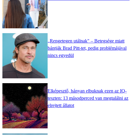
„Rengetegen utálnak" – Betegsége miatt
bántják Brad Pitt-tet, pedig problémájával
nincs egyedül
Elképesztő, hányan elbuknak ezen az IQ-
teszten: 13 másodperced van megtalálni az
elrejtett állatot