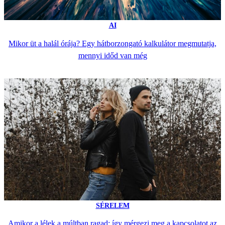
AI
Mikor üt a halál órája? Egy hátborzongató kalkulátor megmutatja,
mennyi időd van még
SÉRELEM
Amikor a lélek a múltban ragad: így mérgezi meg a kapcsolatot az