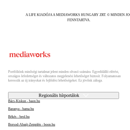
A LIFE KIADÓJA A MEDIAWORKS HUNGARY ZRT. © MINDEN J
FENNTARTVA.
Portfóliónk minőségi tartalmat jelent minden olvasó számára. Egyedülálló elérést,
országos lefedettséget és változatos megjelenési lehetőséget biztosít. Folyamatosan
keressük az új irányokat és fejlődési lehetőségeket. Ez jövőnk záloga.
Regionális hírportálok
Bács-Kiskun - baon.hu
Baranya - bama.hu
Békés - beol.hu
Borsod-Abaúj-Zemplén - boon.hu