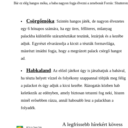
Bár ez elég hangos móka, a baba nagyon fogja élvezni a zenebonát Forrás: Shutterst
Csörgőmóka
: Szintén hangos játék, de nagyon élvezetes
egy 6 hónapos számára, ha egy üres, félliteres, műanyag
palackba különféle száraztésztákat teszünk, lezárjuk és a kezébe
adjuk. Egyrészt elvarázsolja a kicsit a tészták formavilága,
másrészt imádni fogja, hogy a megrázott palack csörgő hangot
ad.
Habkaland
: Az előző játékot úgy is játszhatjuk a babával,
ha tészta helyett vízzel és folyékony szappannal töltjük meg félig
a palackot és úgy adjuk a kicsi kezébe. Rázogatás közben hab
keletkezik az edényben, amely biztosan tetszeni fog neki, hiszen
minél erősebben rázza, annál habosabb lesz a palackban a
folyadék.
A legfrissebb hírekért kövess