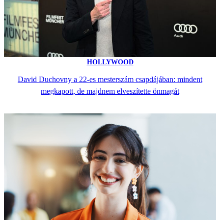
HOLLYWOOD
David Duchovny a 22-es mesterszám csapdájában: mindent
megkapott, de majdnem elveszítette önmagát