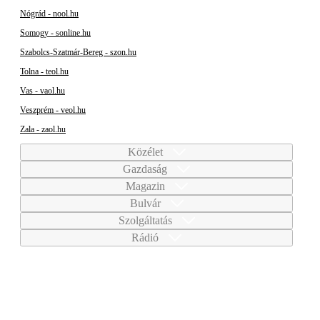
Nógrád - nool.hu
Somogy - sonline.hu
Szabolcs-Szatmár-Bereg - szon.hu
Tolna - teol.hu
Vas - vaol.hu
Veszprém - veol.hu
Zala - zaol.hu
Közélet
Gazdaság
Magazin
Bulvár
Szolgáltatás
Rádió