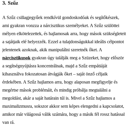
3. Szűz
A Szűz csillagjegyűek rendkívül gondoskodóak és segítőkészek,
ami gyakran vonzza a nárcisztikus személyeket. A Szűz szülöttei
mélyen elkötelezettek, és hajlamosak arra, hogy mások szükségleteit
a sajátjaik elé helyezzék. Ezzel a tulajdonságukkal ideális célpontot
jelentenek azoknak, akik manipulálni szeretnék őket. A
nárcisztikusok
gyakran úgy találják meg a Szüzeket, hogy először
a segítségnyújtásra koncentrálnak, majd a Szűz empátiáját
kihasználva fokozatosan átvágják őket – saját önző céljaik
érdekében. A Szűz hajlamos arra, hogy alaposan megfigyelje és
megértse mások problémáit, és mindig próbálja megtalálni a
megoldást, akár a saját határain túl is. Mivel a Szűz hajlamos a
maximalizmusra, sokszor akkor sem képes elengedni a kapcsolatot,
amikor már világossá válik számára, hogy a másik fél rossz hatással
van rá.