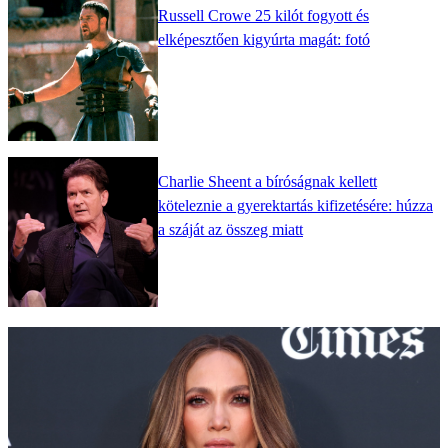
Russell Crowe 25 kilót fogyott és
elképesztően kigyúrta magát: fotó
Charlie Sheent a bíróságnak kellett
köteleznie a gyerektartás kifizetésére: húzza
a száját az összeg miatt