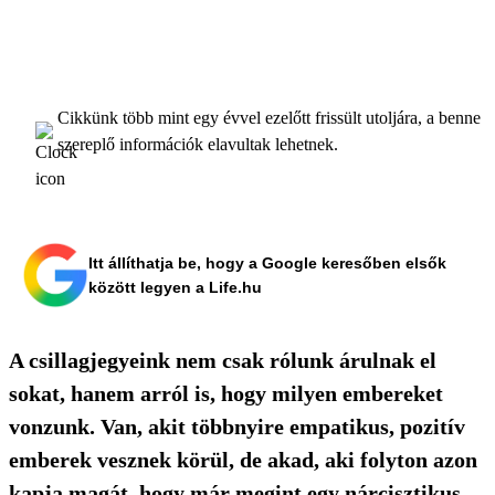
Cikkünk több mint egy évvel ezelőtt frissült utoljára, a benne
szereplő információk elavultak lehetnek.
Itt állíthatja be, hogy a Google keresőben elsők
között legyen a Life.hu
A csillagjegyeink nem csak rólunk árulnak el
sokat, hanem arról is, hogy milyen embereket
vonzunk. Van, akit többnyire empatikus, pozitív
emberek vesznek körül, de akad, aki folyton azon
kapja magát, hogy már megint egy nárcisztikus