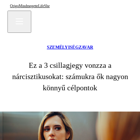
Origo
Mindmegette
Life
She
SZEMÉLYISÉGZAVAR
Ez a 3 csillagjegy vonzza a
nárcisztikusokat: számukra ők nagyon
könnyű célpontok