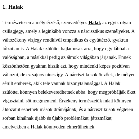
1. Halak
Természetesen a mély érzésű, szenvedélyes
Halak
az egyik olyan
csillagjegy, amely a leginkább vonzza a nárcisztikus személyeket. A
változékony vízjegy rendkívül empatikus és együttérző, gyakran
túlzottan is. A Halak szülöttei hajlamosak arra, hogy egy lábbal a
valóságban, a másikkal pedig az álmok világában járjanak. Ennek
köszönhetően gyakran hiszik azt, hogy mindenki képes pozitívan
változni, de ez sajnos nincs így. A nárcisztikusok önzőek, de mélyen
sérült emberek, akik tele vannak bizonytalansággal. A Halak
szülöttei könnyen belekeveredhetnek abba, hogy megpróbálják őket
vigasztalni, sőt megmenteni. Érzékeny természetük miatt könnyen
áldozatul eshetnek mások drámájának, és a nárcisztikusok végtelen
sorban kínálnak újabb és újabb problémákat, játszmákat,
amelyekben a Halak könnyedén elmerülhetnek.