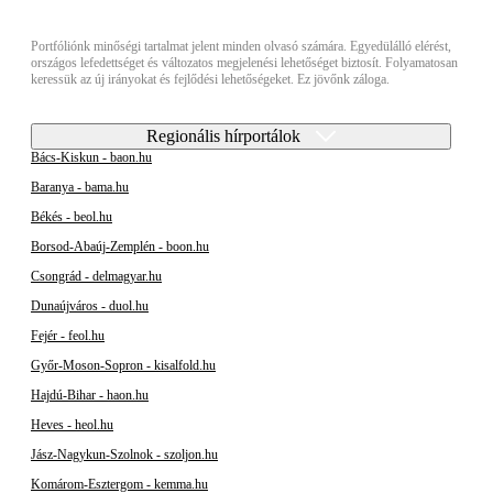
Portfóliónk minőségi tartalmat jelent minden olvasó számára. Egyedülálló elérést,
országos lefedettséget és változatos megjelenési lehetőséget biztosít. Folyamatosan
keressük az új irányokat és fejlődési lehetőségeket. Ez jövőnk záloga.
Regionális hírportálok
Bács-Kiskun - baon.hu
Baranya - bama.hu
Békés - beol.hu
Borsod-Abaúj-Zemplén - boon.hu
Csongrád - delmagyar.hu
Dunaújváros - duol.hu
Fejér - feol.hu
Győr-Moson-Sopron - kisalfold.hu
Hajdú-Bihar - haon.hu
Heves - heol.hu
Jász-Nagykun-Szolnok - szoljon.hu
Komárom-Esztergom - kemma.hu