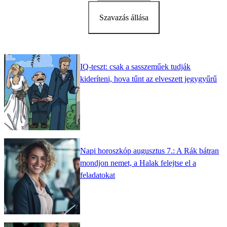
Szavazás állása
IQ-teszt: csak a sasszeműek tudják
kideríteni, hova tűnt az elveszett jegygyűrű
Napi horoszkóp augusztus 7.: A Rák bátran
mondjon nemet, a Halak felejtse el a
feladatokat