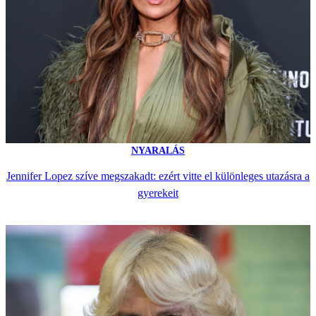
NYARALÁS
Jennifer Lopez szíve megszakadt: ezért vitte el különleges utazásra a
gyerekeit