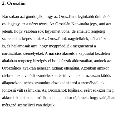
2. Oroszlán
Bár sokan azt gondolják, hogy az Oroszlán a leginkább önimádó
csillagjegy, ez a nézet téves. Az Oroszlán Nap-uralta jegy, ami azt
jelenti, hogy valóban sok figyelmet vonz, de emellett rengeteg
szeretetet is képes adni. Az Oroszlánok nagylelkűek, néha túlzottan
is, és hajlamosak arra, hogy megpróbálják megmenteni a
nárcisztikus személyeket. A
nárcisztikusok
a kapcsolat kezdetén
általában rengeteg hízelgéssel bombázzák áldozataikat, aminek az
Oroszlánok gyakran nehezen tudnak ellenállni. Azonban amikor
ráébrednek a valódi szándékokra, és túl vannak a rózsaszín ködös
állapotokon, nehéz számukra elszakadni attól a személytől, aki
fontossá vált számukra. Az Oroszlánok lojálisak, ezért sokszor még
akkor is kitartanak a másik mellett, amikor rájönnek, hogy valójában
mérgező személlyel van dolguk.