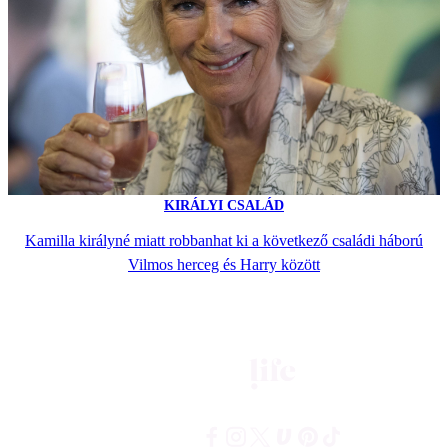
KIRÁLYI CSALÁD
Kamilla királyné miatt robbanhat ki a következő családi háború
Vilmos herceg és Harry között