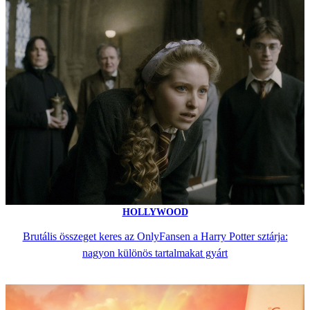
HOLLYWOOD
Brutális összeget keres az OnlyFansen a Harry Potter sztárja:
nagyon különös tartalmakat gyárt