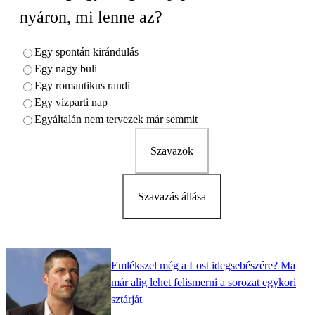
nyáron, mi lenne az?
Egy spontán kirándulás
Egy nagy buli
Egy romantikus randi
Egy vízparti nap
Egyáltalán nem tervezek már semmit
Szavazok
Szavazás állása
Emlékszel még a Lost idegsebészére? Ma
már alig lehet felismerni a sorozat egykori
sztárját