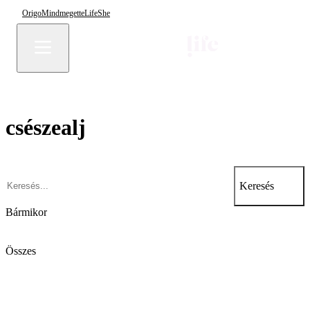
Origo
Mindmegette
Life
She
csészealj
Keresés
Bármikor
Összes