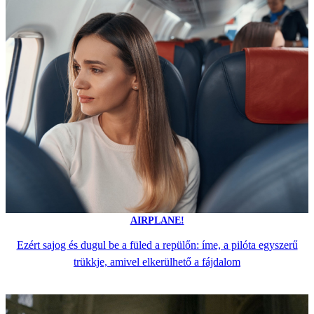
AIRPLANE!
Ezért sajog és dugul be a füled a repülőn: íme, a pilóta egyszerű
trükkje, amivel elkerülhető a fájdalom