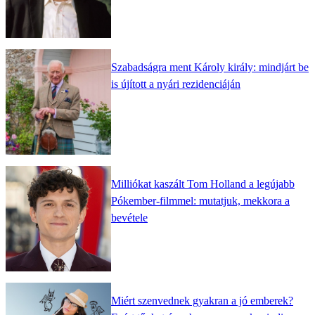
Szabadságra ment Károly király: mindjárt be
is újított a nyári rezidenciáján
Milliókat kaszált Tom Holland a legújabb
Pókember-filmmel: mutatjuk, mekkora a
bevétele
Miért szenvednek gyakran a jó emberek?