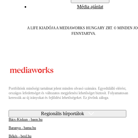
Média ajánlat
A LIFE KIADÓJA A MEDIAWORKS HUNGARY ZRT. © MINDEN J
FENNTARTVA.
Portfóliónk minőségi tartalmat jelent minden olvasó számára. Egyedülálló elérést,
országos lefedettséget és változatos megjelenési lehetőséget biztosít. Folyamatosan
keressük az új irányokat és fejlődési lehetőségeket. Ez jövőnk záloga.
Regionális hírportálok
Bács-Kiskun - baon.hu
Baranya - bama.hu
Békés - beol.hu