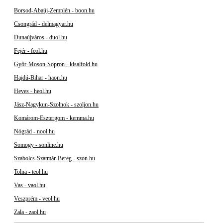
Borsod-Abaúj-Zemplén - boon.hu
Csongrád - delmagyar.hu
Dunaújváros - duol.hu
Fejér - feol.hu
Győr-Moson-Sopron - kisalfold.hu
Hajdú-Bihar - haon.hu
Heves - heol.hu
Jász-Nagykun-Szolnok - szoljon.hu
Komárom-Esztergom - kemma.hu
Nógrád - nool.hu
Somogy - sonline.hu
Szabolcs-Szatmár-Bereg - szon.hu
Tolna - teol.hu
Vas - vaol.hu
Veszprém - veol.hu
Zala - zaol.hu