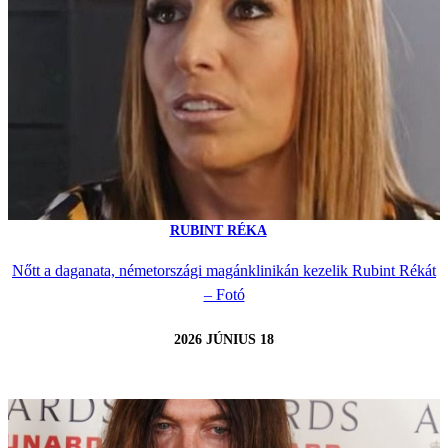
RUBINT RÉKA
Nőtt a daganata, németországi magánklinikán kezelik Rubint Rékát
– Fotó
2026 JÚNIUS 18