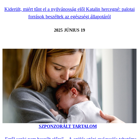
Kiderült, miért tűnt el a nyilvánosság elől Katalin hercegné: palotai
források beszéltek az egészségi állapotáról
2025 JÚNIUS 19
SZPONZORÁLT TARTALOM