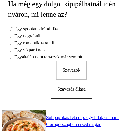
Ha még egy dolgot kipipálhatnál idén
nyáron, mi lenne az?
Egy spontán kirándulás
Egy nagy buli
Egy romantikus randi
Egy vízparti nap
Egyáltalán nem tervezek már semmit
Szavazok
Szavazás állása
Sültpaprikás feta dip: egy falat, és máris
Görögországban érzed magad