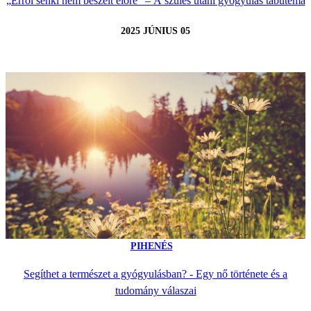
„Erről senki nem beszélt előre” – A szülés utáni gyógyulás tabutéma
2025 JÚNIUS 05
PIHENÉS
Segíthet a természet a gyógyulásban? - Egy nő története és a
tudomány válaszai