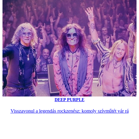
DEEP PURPLE
Visszavonul a legendás rockzenész: komoly szívműtét vár rá