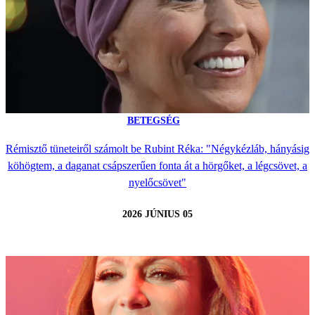
BETEGSÉG
Rémisztő tüneteiről számolt be Rubint Réka: "Négykézláb, hányásig
köhögtem, a daganat csápszerűen fonta át a hörgőket, a légcsövet, a
nyelőcsövet"
2026 JÚNIUS 05