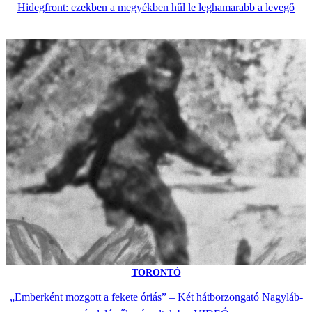
Hidegfront: ezekben a megyékben hűl le leghamarabb a levegő
TORONTÓ
„Emberként mozgott a fekete óriás” – Két hátborzongató Nagyláb-