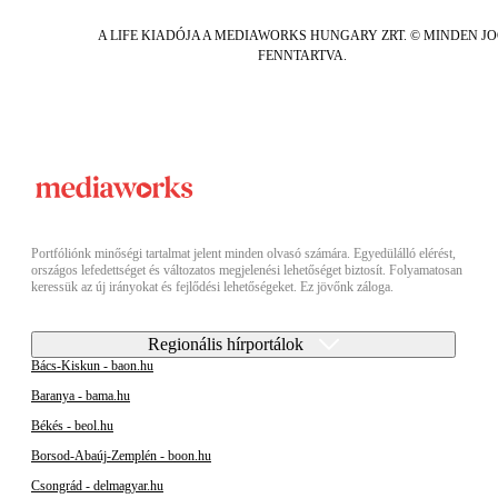
A LIFE KIADÓJA A MEDIAWORKS HUNGARY ZRT. © MINDEN J
FENNTARTVA.
Portfóliónk minőségi tartalmat jelent minden olvasó számára. Egyedülálló elérést,
országos lefedettséget és változatos megjelenési lehetőséget biztosít. Folyamatosan
keressük az új irányokat és fejlődési lehetőségeket. Ez jövőnk záloga.
Regionális hírportálok
Bács-Kiskun - baon.hu
Baranya - bama.hu
Békés - beol.hu
Borsod-Abaúj-Zemplén - boon.hu
Csongrád - delmagyar.hu