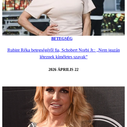
BETEGSÉG
Rubint Réka betegségéről fia, Schobert Norbi Jr.: „Nem igazán
léteznek kíméletes szavak”
2026 ÁPRILIS 22