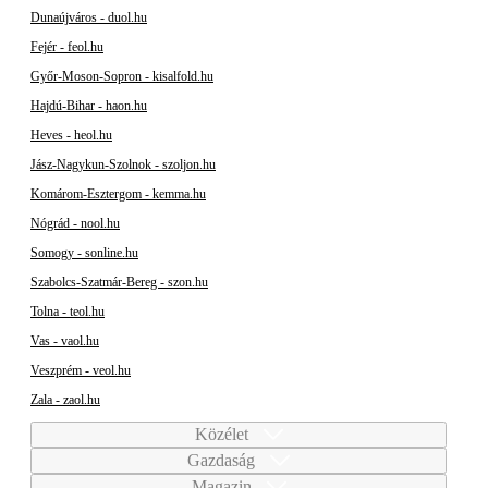
Dunaújváros - duol.hu
Fejér - feol.hu
Győr-Moson-Sopron - kisalfold.hu
Hajdú-Bihar - haon.hu
Heves - heol.hu
Jász-Nagykun-Szolnok - szoljon.hu
Komárom-Esztergom - kemma.hu
Nógrád - nool.hu
Somogy - sonline.hu
Szabolcs-Szatmár-Bereg - szon.hu
Tolna - teol.hu
Vas - vaol.hu
Veszprém - veol.hu
Zala - zaol.hu
Közélet
Gazdaság
Magazin