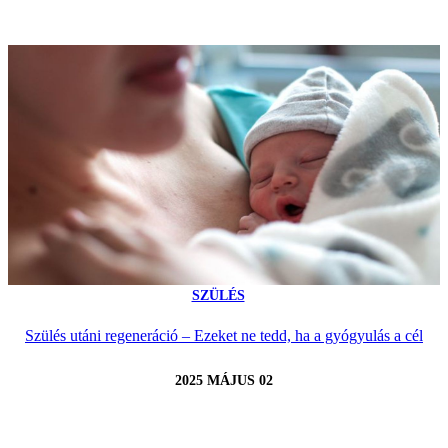
SZÜLÉS
Szülés utáni regeneráció – Ezeket ne tedd, ha a gyógyulás a cél
2025 MÁJUS 02