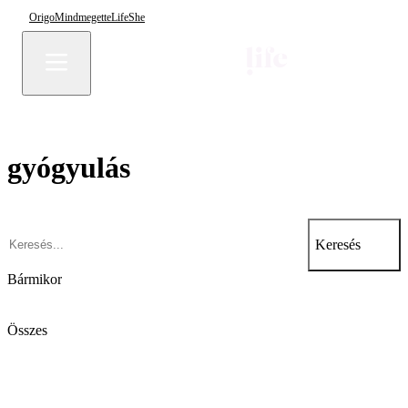
Origo
Mindmegette
Life
She
gyógyulás
Keresés
Bármikor
Összes