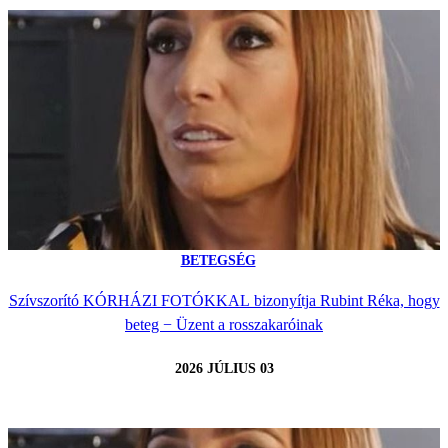
BETEGSÉG
Szívszorító KÓRHÁZI FOTÓKKAL bizonyítja Rubint Réka, hogy
beteg − Üzent a rosszakaróinak
2026 JÚLIUS 03