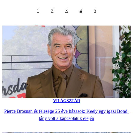
1
2
3
4
5
VILÁGSZTÁR
Pierce Brosnan és felesége 25 éve házasok: Keely egy igazi Bond-
lány volt a kapcsolatuk elején