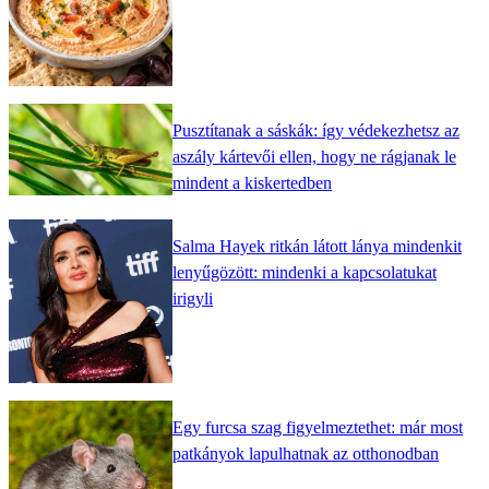
Pusztítanak a sáskák: így védekezhetsz az
aszály kártevői ellen, hogy ne rágjanak le
mindent a kiskertedben
Salma Hayek ritkán látott lánya mindenkit
lenyűgözött: mindenki a kapcsolatukat
irigyli
Egy furcsa szag figyelmeztethet: már most
patkányok lapulhatnak az otthonodban