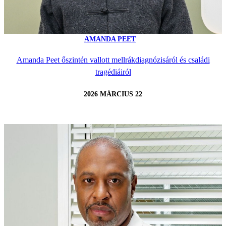
AMANDA PEET
Amanda Peet őszintén vallott mellrákdiagnózisáról és családi
tragédiáiról
2026 MÁRCIUS 22