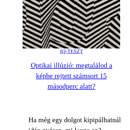
IQ-TESZT
Optikai illúzió: megtalálod a
képbe rejtett számsort 15
másodperc alatt?
Ha még egy dolgot kipipálhatnál