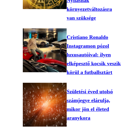
Nyilasnak
környezetváltozásra
van szüksége
Cristiano Ronaldo
Instagramon pózol
luxusautóival: ilyen
elképesztő kocsik veszik
körül a futballsztárt
Születési éved utolsó
számjegye elárulja,
mikor jön el életed
aranykora