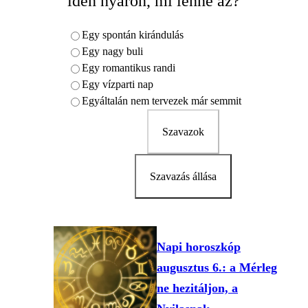
idén nyáron, mi lenne az?
Egy spontán kirándulás
Egy nagy buli
Egy romantikus randi
Egy vízparti nap
Egyáltalán nem tervezek már semmit
Szavazok
Szavazás állása
Napi horoszkóp
augusztus 6.: a Mérleg
ne hezitáljon, a