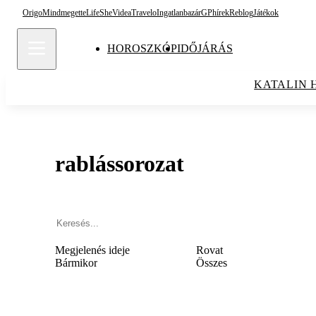
Origo
Mindmegette
Life
She
Videa
Travelo
Ingatlanbazár
GPhírek
Reblog
Játékok
HOROSZKÓP
IDŐJÁRÁS
KATALIN 
rablássorozat
Megjelenés ideje
Rovat
Bármikor
Összes