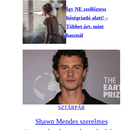
Így NE szellőztess
hőségriadó alatt! –
Többet árt, mint
használ
SZTÁRPÁR
Shawn Mendes szerelmes