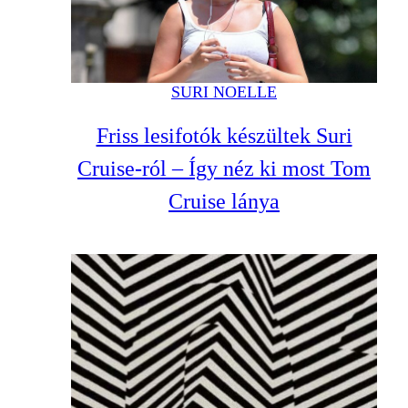
SURI NOELLE
Friss lesifotók készültek Suri
Cruise-ról – Így néz ki most Tom
Cruise lánya