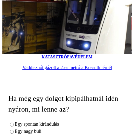
KATASZTRÓFAVÉDELEM
Vaddisznót gázolt a 2-es metró a Kossuth térnél
Ha még egy dolgot kipipálhatnál idén
nyáron, mi lenne az?
Egy spontán kirándulás
Egy nagy buli