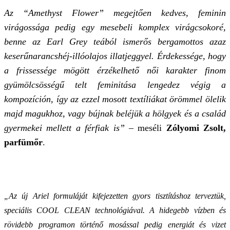
Az “Amethyst Flower” megejtően kedves, feminin
virágossága pedig egy mesebeli komplex virágcsokoré,
benne az Earl Grey teából ismerős bergamottos azaz
keserűnarancshéj-illóolajos illatjeggyel. Érdekessége, hogy
a frissessége mögött érzékelhető női karakter finom
gyümölcsösségű telt feminitása lengedez végig a
kompozíción, így az ezzel mosott textíliákat örömmel ölelik
majd magukhoz, vagy bújnak beléjük a hölgyek és a család
gyermekei mellett a férfiak is” –
meséli
Zólyomi Zsolt,
parfümőr
.
„Az új Ariel formuláját kifejezetten gyors tisztításhoz terveztük,
speciális COOL CLEAN technológiával. A hidegebb vízben és
rövidebb programon történő mosással pedig energiát és vizet