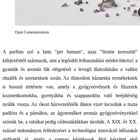
Open Communications
A parfüm szó a latin "per fumum", azaz "füstön keresztül"
kifejezésből származik, ami a legősibb felhasználási módot tükrözi: a
gyanták és aromás fák elégetését a levegő illatosítására a vallási
rituálék és szertartások során. Az illatosított háztartási termékeknek
is hosszú története van, amely a gyógynövények és fűszerek
kozmetikumokba, gyertyákba és szappanokba való beépítéséig
nyúlik vissza. Az ókori házvezetőnők illatos vizet locsoltak a tiszta
padlóra és a párnákra, az ágyneműket aromás gyógynövényekkel
szórták be, a ruhákat pedig cédrusládákban tárolták. A XIX. és XX.
század tudományos felfedezései a technológiai innováció időszakát
indították el, amely a szerves kémikusok által készített első