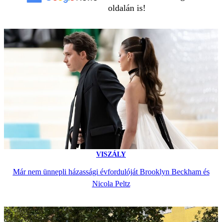
oldalán is!
VISZÁLY
Már nem ünnepli házassági évfordulóját Brooklyn Beckham és
Nicola Peltz