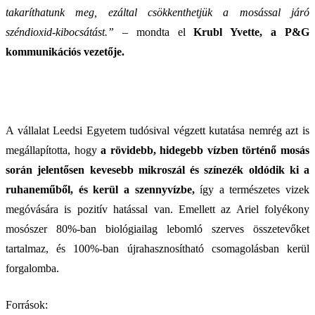
takaríthatunk meg, ezáltal csökkenthetjük a mosással járó
széndioxid-kibocsátást.”
– mondta el
Krubl Yvette, a P&G
kommunikációs vezetője.
A vállalat Leedsi Egyetem tudósival végzett kutatása nemrég azt is
megállapította, hogy
a rövidebb, hidegebb vízben történő mosás
során jelentősen kevesebb mikroszál és színezék oldódik ki a
ruhaneműből, és kerül a szennyvízbe,
így a természetes vizek
megóvására is pozitív hatással van. Emellett az Ariel folyékony
mosószer 80%-ban biológiailag lebomló szerves összetevőket
tartalmaz, és 100%-ban újrahasznosítható csomagolásban kerül
forgalomba.
Források: