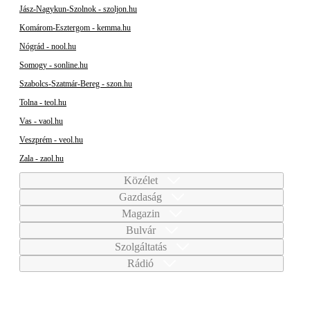
Jász-Nagykun-Szolnok - szoljon.hu
Komárom-Esztergom - kemma.hu
Nógrád - nool.hu
Somogy - sonline.hu
Szabolcs-Szatmár-Bereg - szon.hu
Tolna - teol.hu
Vas - vaol.hu
Veszprém - veol.hu
Zala - zaol.hu
Közélet
Gazdaság
Magazin
Bulvár
Szolgáltatás
Rádió