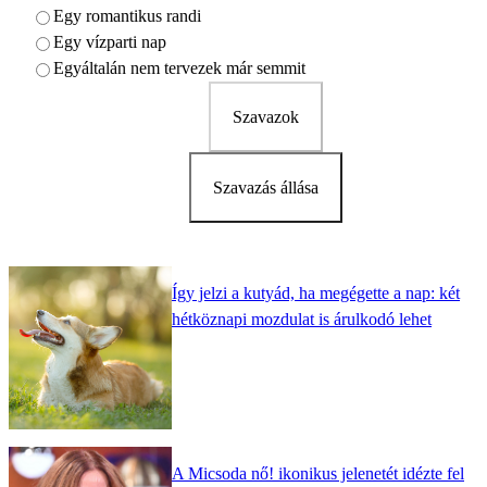
Egy romantikus randi
Egy vízparti nap
Egyáltalán nem tervezek már semmit
Szavazok
Szavazás állása
Így jelzi a kutyád, ha megégette a nap: két
hétköznapi mozdulat is árulkodó lehet
A Micsoda nő! ikonikus jelenetét idézte fel