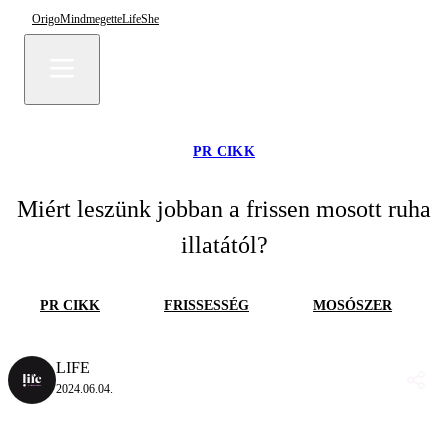
Origo
Mindmegette
Life
She
PR CIKK
Miért leszünk jobban a frissen mosott ruha
illatától?
PR CIKK
FRISSESSÉG
MOSÓSZER
LIFE
2024.06.04.