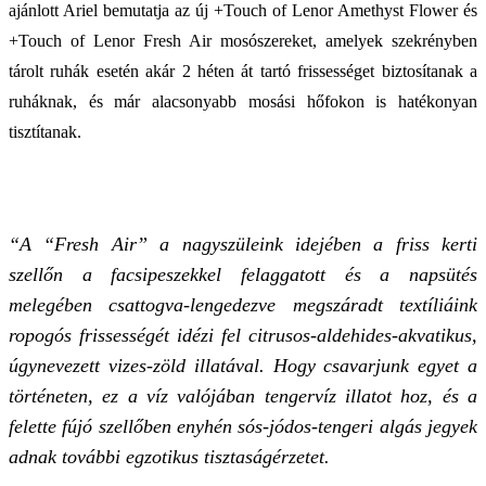
ajánlott Ariel bemutatja az új +Touch of Lenor Amethyst Flower és
+Touch of Lenor Fresh Air mosószereket, amelyek szekrényben
tárolt ruhák esetén akár 2 héten át tartó frissességet biztosítanak a
ruháknak, és már alacsonyabb mosási hőfokon is hatékonyan
tisztítanak.
“A “Fresh Air” a nagyszüleink idejében a friss kerti
szellőn a facsipeszekkel felaggatott és a napsütés
melegében csattogva-lengedezve megszáradt textíliáink
ropogós frissességét idézi fel citrusos-aldehides-akvatikus,
úgynevezett vizes-zöld illatával. Hogy csavarjunk egyet a
történeten, ez a víz valójában tengervíz illatot hoz, és a
felette fújó szellőben enyhén sós-jódos-tengeri algás jegyek
adnak további egzotikus tisztaságérzetet.