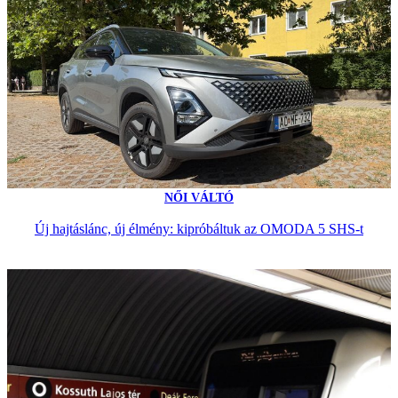
NŐI VÁLTÓ
Új hajtáslánc, új élmény: kipróbáltuk az OMODA 5 SHS-t