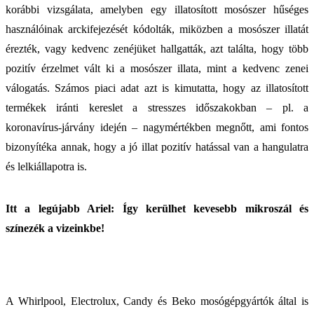
korábbi vizsgálata, amelyben egy illatosított mosószer hűséges
használóinak arckifejezését kódolták, miközben a mosószer illatát
érezték, vagy kedvenc zenéjüket hallgatták, azt találta, hogy több
pozitív érzelmet vált ki a mosószer illata, mint a kedvenc zenei
válogatás. Számos piaci adat azt is kimutatta, hogy az illatosított
termékek iránti kereslet a stresszes időszakokban – pl. a
koronavírus-járvány idején – nagymértékben megnőtt, ami fontos
bizonyítéka annak, hogy a jó illat pozitív hatással van a hangulatra
és lelkiállapotra is.
Itt a legújabb Ariel: Így kerülhet kevesebb mikroszál és
színezék a vizeinkbe!
A Whirlpool, Electrolux, Candy és Beko mosógépgyártók által is