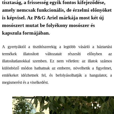
tisztaság, a frissesség egyik fontos kifejeződése,
amely nemcsak funkcionális, de érzelmi előnyöket
is képvisel. Az P&G Ariel márkája most két új
mosószert mutat be folyékony mosószer és
kapszula formájában.
A gyertyáktól a tisztítószerekig a legtöbb vásárló a háztartási
termékek illatosított változatait részesíti előnyben az
illatosítatlanokkal szemben. Ez nem véletlen: az illatok számos
különböző módon hathatnak az emberre, növelhetik a figyelmet,
emlékeket idézhetnek fel, és befolyásolhatják a hangulatot, a
megismerést és a viselkedést.