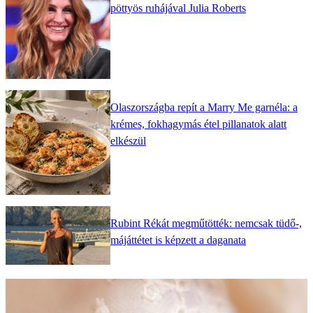
pöttyös ruhájával Julia Roberts
Olaszországba repít a Marry Me garnéla: a
krémes, fokhagymás étel pillanatok alatt
elkészül
Rubint Rékát megműtötték: nemcsak tüdő-,
májáttétet is képzett a daganata