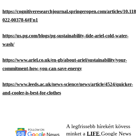
https://cognitiveresearchjournal.springeropen.com/articles/10.11
022-00378-6#Fn1
https://us.pg.com/blogs/pg-sustainability-tide-ariel-cold-water-
wash/
https://www.ariel.co.uk/en-gb/about-ariel/sustainability/your-
commitment-how-you-can-save-energy
https://www.leeds.ac.uk/news-science/news/article/4524/quicker-
and-cooler-is-best-for-clothes
A legfrissebb hírekért kövess
minket a
LIFE
Google News