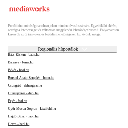
Portfóliónk minőségi tartalmat jelent minden olvasó számára. Egyedülálló elérést,
országos lefedettséget és változatos megjelenési lehetőséget biztosít. Folyamatosan
keressük az új irányokat és fejlődési lehetőségeket. Ez jövőnk záloga.
Regionális hírportálok
Bács-Kiskun - baon.hu
Baranya - bama.hu
Békés - beol.hu
Borsod-Abaúj-Zemplén - boon.hu
Csongrád - delmagyar.hu
Dunaújváros - duol.hu
Fejér - feol.hu
Győr-Moson-Sopron - kisalfold.hu
Hajdú-Bihar - haon.hu
Heves - heol.hu