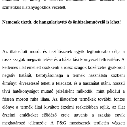
szintetikus illatanyagokhoz vezetett.
Nemcsak tisztít, de hangulatjavító és önbizalomnövelő is lehet!
Az illatosított mosó- és tisztítószerek egyik legfontosabb célja a
rossz szagok megszüntetése és a háztartási környezet felfrissítése. A
kellemes illat emellett csökkenti a rossz szagok közérzetre gyakorolt
negatív hatását, befolyásolhatja a termék használata közbeni
élményt, élvezetessé teheti a feladatot, és a használat utáni, hosszú
távú hatékonyságot mutató jelzésként működik, mint például a
frissen mosott ruha illata. Az illatosított termékek további fontos
előnye a termék által kiváltott érzelmi reakciókban rejlik, az illat
érzelmi emlékeket előidéző ereje ugyanis a szaglás egyik
meghatározó jellemzője. A P&G mosószerek területén végzett