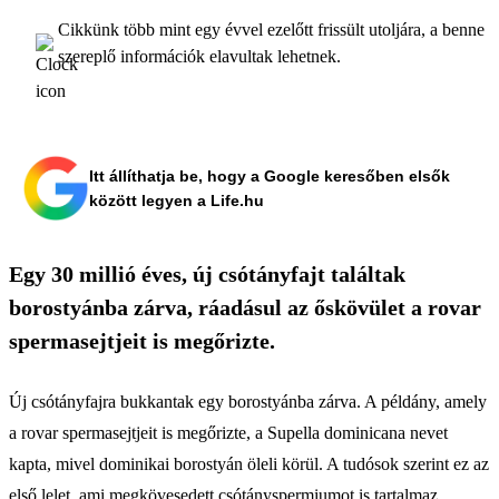
Cikkünk több mint egy évvel ezelőtt frissült utoljára, a benne
szereplő információk elavultak lehetnek.
Itt állíthatja be, hogy a Google keresőben elsők
között legyen a Life.hu
Egy 30 millió éves, új csótányfajt találtak
borostyánba zárva, ráadásul az őskövület a rovar
spermasejtjeit is megőrizte.
Új csótányfajra bukkantak egy borostyánba zárva. A példány, amely
a rovar spermasejtjeit is megőrizte, a Supella dominicana nevet
kapta, mivel dominikai borostyán öleli körül. A tudósok szerint ez az
első lelet, ami megkövesedett csótányspermiumot is tartalmaz.