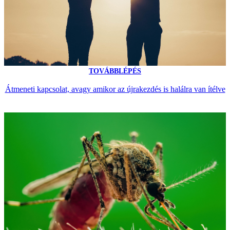
TOVÁBBLÉPÉS
Átmeneti kapcsolat, avagy amikor az újrakezdés is halálra van ítélve