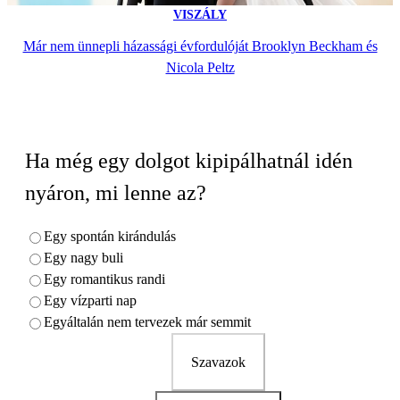
VISZÁLY
Már nem ünnepli házassági évfordulóját Brooklyn Beckham és
Nicola Peltz
Ha még egy dolgot kipipálhatnál idén
nyáron, mi lenne az?
Egy spontán kirándulás
Egy nagy buli
Egy romantikus randi
Egy vízparti nap
Egyáltalán nem tervezek már semmit
Szavazok