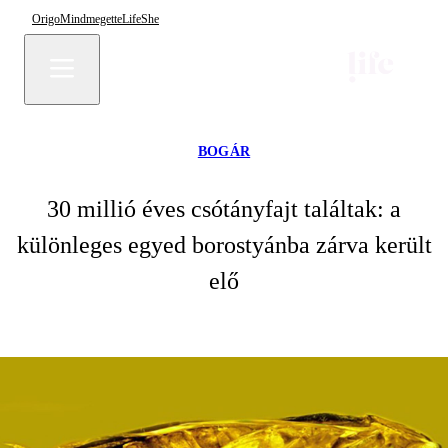
Origo
Mindmegette
Life
She
BOGÁR
30 millió éves csótányfajt találtak: a
különleges egyed borostyánba zárva került
elő