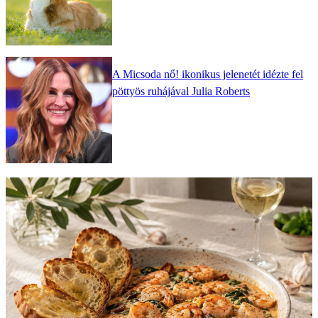
A Micsoda nő! ikonikus jelenetét idézte fel
pöttyös ruhájával Julia Roberts