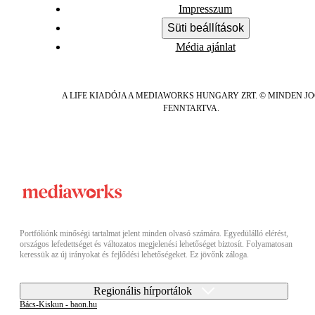
Impresszum
Süti beállítások
Média ajánlat
A LIFE KIADÓJA A MEDIAWORKS HUNGARY ZRT. © MINDEN J
FENNTARTVA.
Portfóliónk minőségi tartalmat jelent minden olvasó számára. Egyedülálló elérést,
országos lefedettséget és változatos megjelenési lehetőséget biztosít. Folyamatosan
keressük az új irányokat és fejlődési lehetőségeket. Ez jövőnk záloga.
Regionális hírportálok
Bács-Kiskun - baon.hu