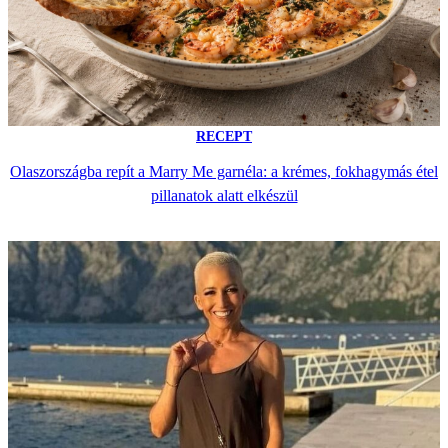
RECEPT
Olaszországba repít a Marry Me garnéla: a krémes, fokhagymás étel
pillanatok alatt elkészül