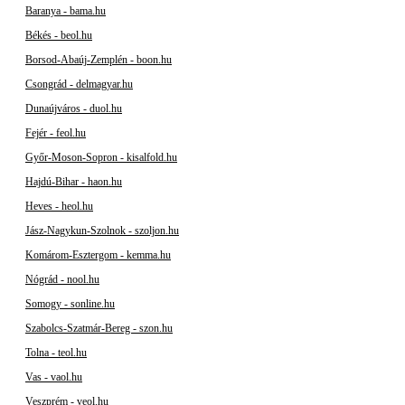
Baranya - bama.hu
Békés - beol.hu
Borsod-Abaúj-Zemplén - boon.hu
Csongrád - delmagyar.hu
Dunaújváros - duol.hu
Fejér - feol.hu
Győr-Moson-Sopron - kisalfold.hu
Hajdú-Bihar - haon.hu
Heves - heol.hu
Jász-Nagykun-Szolnok - szoljon.hu
Komárom-Esztergom - kemma.hu
Nógrád - nool.hu
Somogy - sonline.hu
Szabolcs-Szatmár-Bereg - szon.hu
Tolna - teol.hu
Vas - vaol.hu
Veszprém - veol.hu