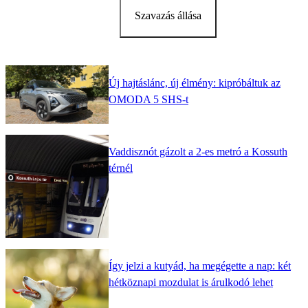
Szavazás állása
Új hajtáslánc, új élmény: kipróbáltuk az
OMODA 5 SHS-t
Vaddisznót gázolt a 2-es metró a Kossuth
térnél
Így jelzi a kutyád, ha megégette a nap: két
hétköznapi mozdulat is árulkodó lehet