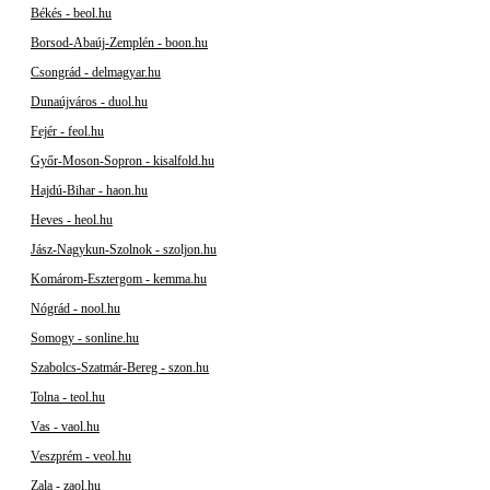
Békés - beol.hu
Borsod-Abaúj-Zemplén - boon.hu
Csongrád - delmagyar.hu
Dunaújváros - duol.hu
Fejér - feol.hu
Győr-Moson-Sopron - kisalfold.hu
Hajdú-Bihar - haon.hu
Heves - heol.hu
Jász-Nagykun-Szolnok - szoljon.hu
Komárom-Esztergom - kemma.hu
Nógrád - nool.hu
Somogy - sonline.hu
Szabolcs-Szatmár-Bereg - szon.hu
Tolna - teol.hu
Vas - vaol.hu
Veszprém - veol.hu
Zala - zaol.hu