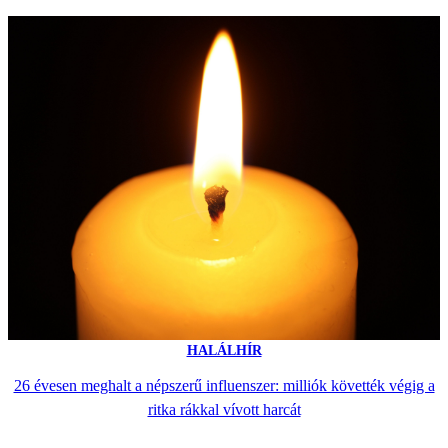
HALÁLHÍR
26 évesen meghalt a népszerű influenszer: milliók követték végig a
ritka rákkal vívott harcát