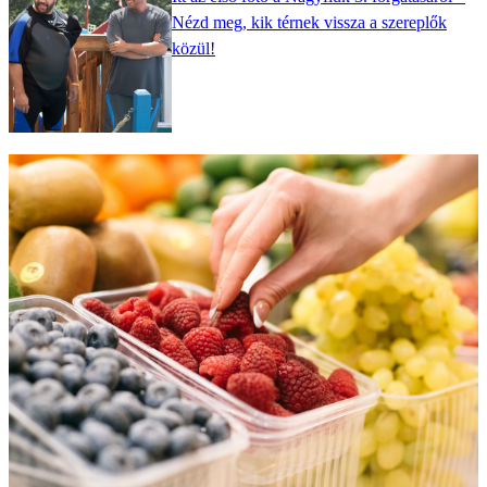
Nézd meg, kik térnek vissza a szereplők
közül!