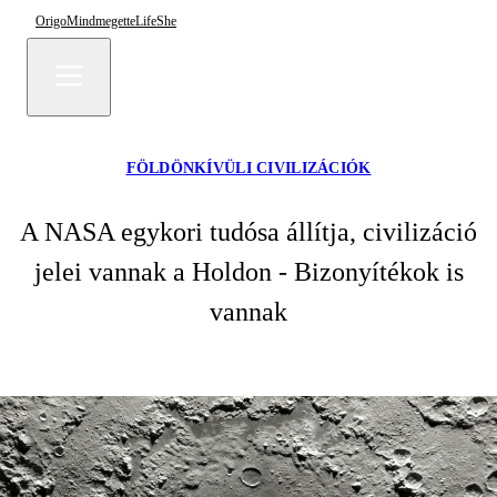
Origo
Mindmegette
Life
She
FÖLDÖNKÍVÜLI CIVILIZÁCIÓK
A NASA egykori tudósa állítja, civilizáció
jelei vannak a Holdon - Bizonyítékok is
vannak