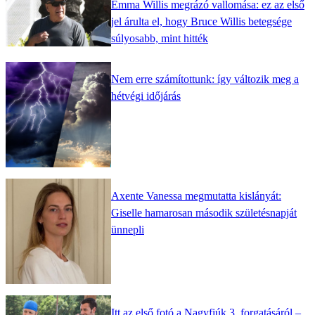
Emma Willis megrázó vallomása: ez az első
jel árulta el, hogy Bruce Willis betegsége
súlyosabb, mint hitték
Nem erre számítottunk: így változik meg a
hétvégi időjárás
Axente Vanessa megmutatta kislányát:
Giselle hamarosan második születésnapját
ünnepli
Itt az első fotó a Nagyfiúk 3. forgatásáról –