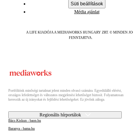
Süti beállítások
Média ajánlat
A LIFE KIADÓJA A MEDIAWORKS HUNGARY ZRT. © MINDEN J
FENNTARTVA.
Portfóliónk minőségi tartalmat jelent minden olvasó számára. Egyedülálló elérést,
országos lefedettséget és változatos megjelenési lehetőséget biztosít. Folyamatosan
keressük az új irányokat és fejlődési lehetőségeket. Ez jövőnk záloga.
Regionális hírportálok
Bács-Kiskun - baon.hu
Baranya - bama.hu