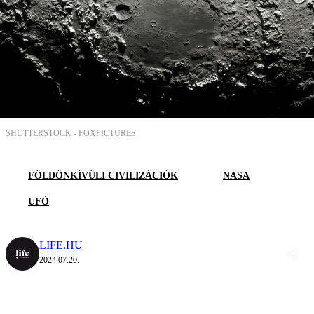
SHUTTERSTOCK -
FOXPICTURES
FÖLDÖNKÍVÜLI CIVILIZÁCIÓK
NASA
UFÓ
LIFE.HU
2024.07.20.