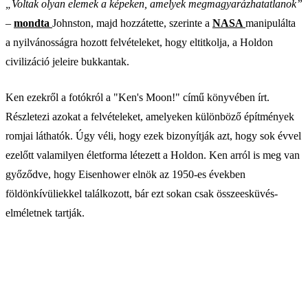
„Voltak olyan elemek a képeken, amelyek megmagyarázhatatlanok”
–
mondta
Johnston, majd hozzátette, szerinte a
NASA
manipulálta
a nyilvánosságra hozott felvételeket, hogy eltitkolja, a Holdon
civilizáció jeleire bukkantak.
Ken ezekről a fotókról a "Ken's Moon!" című könyvében írt.
Részletezi azokat a felvételeket, amelyeken különböző építmények
romjai láthatók. Úgy véli, hogy ezek bizonyítják azt, hogy sok évvel
ezelőtt valamilyen életforma létezett a Holdon. Ken arról is meg van
győződve, hogy Eisenhower elnök az 1950-es években
földönkívüliekkel találkozott, bár ezt sokan csak összeesküvés-
elméletnek tartják.