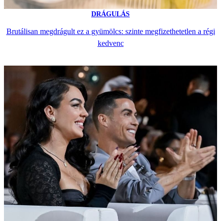
DRÁGULÁS
Brutálisan megdrágult ez a gyümölcs: szinte megfizethetetlen a régi
kedvenc