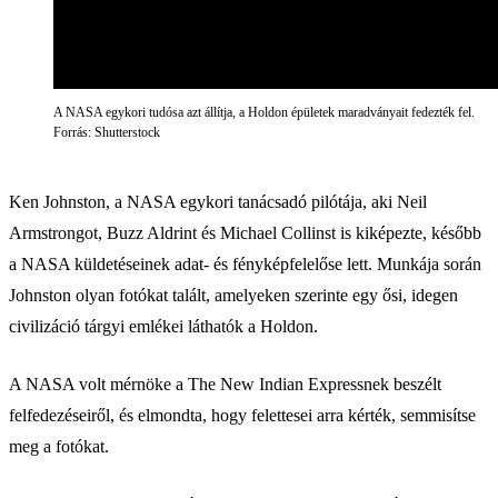
A NASA egykori tudósa azt állítja, a Holdon épületek maradványait fedezték fel.
Forrás: Shutterstock
Ken Johnston, a NASA egykori tanácsadó pilótája, aki Neil
Armstrongot, Buzz Aldrint és Michael Collinst is kiképezte, később
a NASA küldetéseinek adat- és fényképfelelőse lett. Munkája során
Johnston olyan fotókat talált, amelyeken szerinte egy ősi, idegen
civilizáció tárgyi emlékei láthatók a Holdon.
A NASA volt mérnöke a The New Indian Expressnek beszélt
felfedezéseiről, és elmondta, hogy felettesei arra kérték, semmisítse
meg a fotókat.