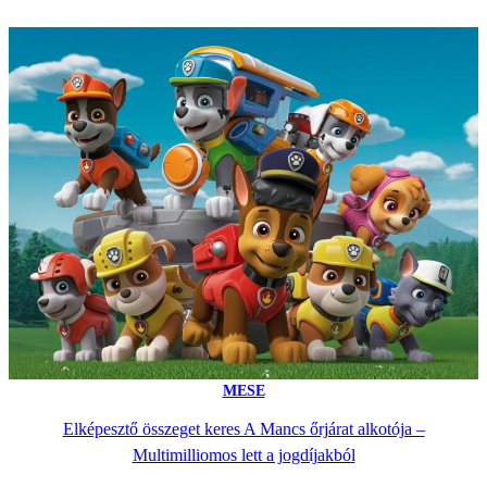
MESE
Elképesztő összeget keres A Mancs őrjárat alkotója –
Multimilliomos lett a jogdíjakból