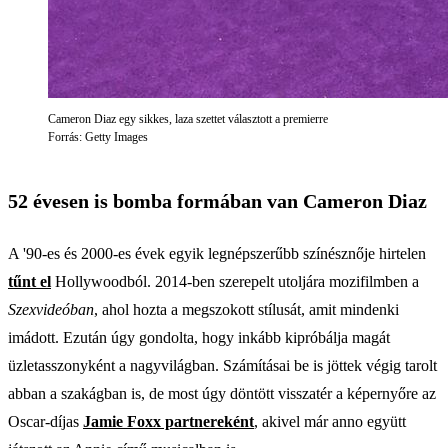
Cameron Diaz egy sikkes, laza szettet választott a premierre
Forrás: Getty Images
52 évesen is bomba formában van Cameron Diaz
A '90-es és 2000-es évek egyik legnépszerűbb színésznője hirtelen
tűnt el
Hollywoodból. 2014-ben szerepelt utoljára mozifilmben a
Szexvideóban
, ahol hozta a megszokott stílusát, amit mindenki
imádott. Ezután úgy gondolta, hogy inkább kipróbálja magát
üzletasszonyként a nagyvilágban. Számításai be is jöttek végig tarolt
abban a szakágban is, de most úgy döntött visszatér a képernyőre az
Oscar-díjas
Jamie Foxx partnereként
, akivel már anno együtt