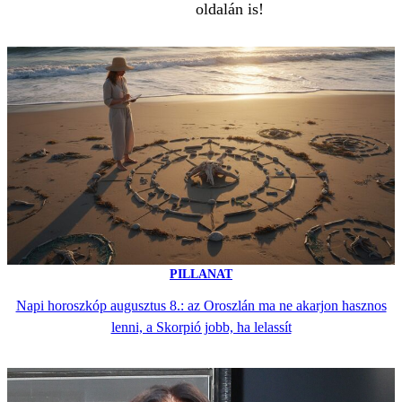
oldalán is!
PILLANAT
Napi horoszkóp augusztus 8.: az Oroszlán ma ne akarjon hasznos
lenni, a Skorpió jobb, ha lelassít