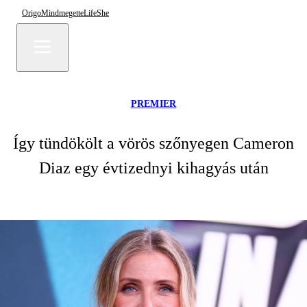
Origo
Mindmegette
Life
She
PREMIER
Így tündökölt a vörös szőnyegen Cameron
Diaz egy évtizednyi kihagyás után