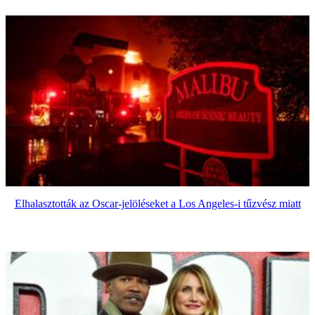
Elhalasztották az Oscar-jelöléseket a Los Angeles-i tűzvész miatt