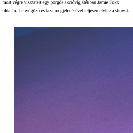
most végre visszatért egy pörgős akcióvígjátékban Jamie Foxx
oldalán. Lenyűgöző és laza megjelenésével teljesen elvitte a show-t.