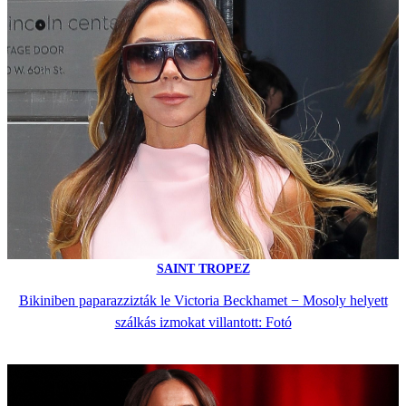
SAINT TROPEZ
Bikiniben paparazzizták le Victoria Beckhamet − Mosoly helyett
szálkás izmokat villantott: Fotó