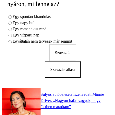
nyáron, mi lenne az?
Egy spontán kirándulás
Egy nagy buli
Egy romantikus randi
Egy vízparti nap
Egyáltalán nem tervezek már semmit
Szavazok
Szavazás állása
Súlyos autóbalesetet szenvedett Minnie
Driver: „Nagyon hálás vagyok, hogy
életben maradtam”