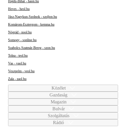
Hajdú-Bihar - haon.hu
Heves - heol.hu
Jász-Nagykun-Szolnok - szoljon.hu
Komárom-Esztergom - kemma.hu
Nógrád - nool.hu
Somogy - sonline.hu
Szabolcs-Szatmár-Bereg - szon.hu
Tolna - teol.hu
Vas - vaol.hu
Veszprém - veol.hu
Zala - zaol.hu
Közélet
Gazdaság
Magazin
Bulvár
Szolgáltatás
Rádió