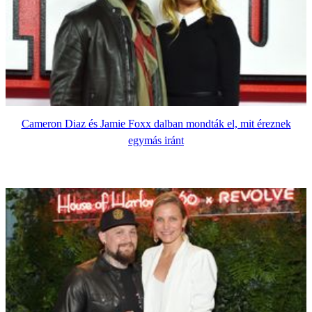
Cameron Diaz és Jamie Foxx dalban mondták el, mit éreznek
egymás iránt