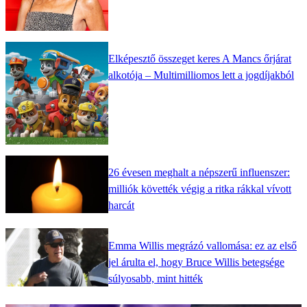
Elképesztő összeget keres A Mancs őrjárat
alkotója – Multimilliomos lett a jogdíjakból
26 évesen meghalt a népszerű influenszer:
milliók követték végig a ritka rákkal vívott
harcát
Emma Willis megrázó vallomása: ez az első
jel árulta el, hogy Bruce Willis betegsége
súlyosabb, mint hitték