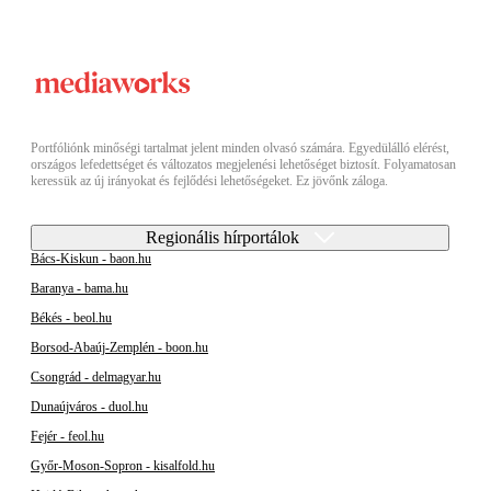
Portfóliónk minőségi tartalmat jelent minden olvasó számára. Egyedülálló elérést,
országos lefedettséget és változatos megjelenési lehetőséget biztosít. Folyamatosan
keressük az új irányokat és fejlődési lehetőségeket. Ez jövőnk záloga.
Regionális hírportálok
Bács-Kiskun - baon.hu
Baranya - bama.hu
Békés - beol.hu
Borsod-Abaúj-Zemplén - boon.hu
Csongrád - delmagyar.hu
Dunaújváros - duol.hu
Fejér - feol.hu
Győr-Moson-Sopron - kisalfold.hu