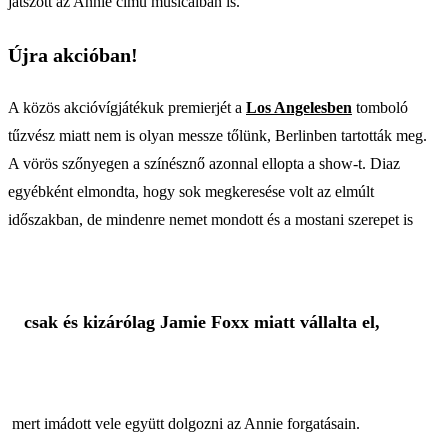
játszott az Annie című musicalban is.
Újra akcióban!
A közös akcióvígjátékuk premierjét a
Los Angelesben
tomboló
tűzvész miatt nem is olyan messze tőlünk, Berlinben tartották meg.
A vörös szőnyegen a színésznő azonnal ellopta a show-t. Diaz
egyébként elmondta, hogy sok megkeresése volt az elmúlt
időszakban, de mindenre nemet mondott és a mostani szerepet is
csak és kizárólag Jamie Foxx miatt vállalta el,
mert imádott vele együtt dolgozni az Annie forgatásain.