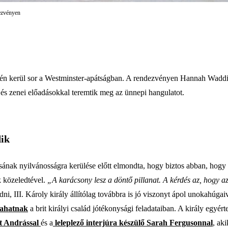
dezvényen
-én kerül sor a Westminster-apátságban. A rendezvényen Hannah Waddi
 és zenei előadásokkal teremtik meg az ünnepi hangulatot.
dik
sának nyilvánosságra kerülése előtt elmondta, hogy biztos abban, hogy
k közeledtével.
„A karácsony lesz a döntő pillanat. A kérdés az, hogy 
dni, III. Károly király állítólag továbbra is jó viszonyt ápol unokahúgai
llahatnak
a brit királyi család jótékonysági feladataiban. A király egyért
tt Andrással
és a
leleplező interjúra készülő Sarah Fergusonnal
, ak