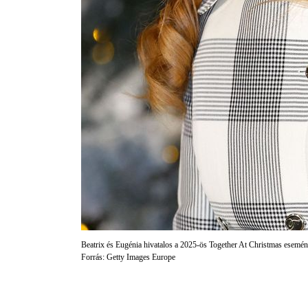
Beatrix és Eugénia hivatalos a 2025-ös Together At Christmas esemény
Forrás: Getty Images Europe