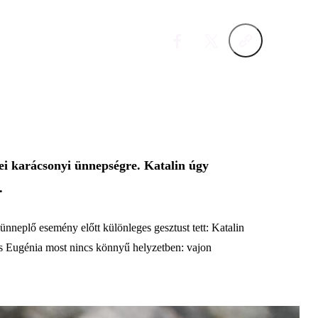
dei karácsonyi ünnepségre. Katalin úgy
.
nneplő esemény előtt különleges gesztust tett: Katalin
 és Eugénia most nincs könnyű helyzetben: vajon