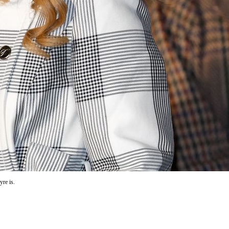
re is.