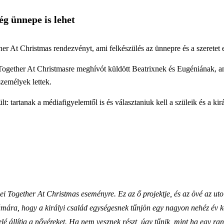
ég ünnepe is lehet
er At Christmas rendezvényt, ami felkészülés az ünnepre és a szeretet 
 Together At Christmasre meghívót küldött Beatrixnek és Eugéniának, a
zemélyek lettek.
: tartanak a médiafigyelemtől is és választaniuk kell a szüleik és a kirá
 Together At Christmas eseményre. Ez az ő projektje, és az övé az utols
zámára, hogy a királyi család egységesnek tűnjön egy nagyon nehéz év k
állítja a nővéreket. Ha nem vesznek részt, úgy tűnik, mint ha egy ran