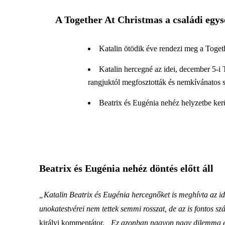
A Together At Christmas a családi egys
Katalin ötödik éve rendezi meg a Togeth
Katalin hercegné az idei, december 5-i
rangjuktól megfosztották és nemkívánatos s
Beatrix és Eugénia nehéz helyzetbe került
Beatrix és Eugénia nehéz döntés előtt áll
„Katalin Beatrix és Eugénia hercegnőket is meghívta az idei
unokatestvérei nem tettek semmi rosszat, de az is fontos s
királyi kommentátor.
„Ez azonban nagyon nagy dilemma elé 