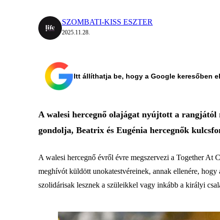
SZOMBATI-KISS ESZTER
2025.11.28.
Itt állíthatja be, hogy a Google keresőben e
A walesi hercegnő olajágat nyújtott a rangjátó
gondolja, Beatrix és Eugénia hercegnők kulcsfo
A walesi hercegnő évről évre megszervezi a Together At Ch
meghívót küldött unokatestvéreinek, annak ellenére, hogy 
szolidárisak lesznek a szüleikkel vagy inkább a királyi csalá