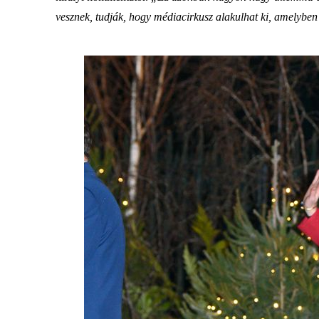
vesznek, tudják, hogy médiacirkusz alakulhat ki, amelybe