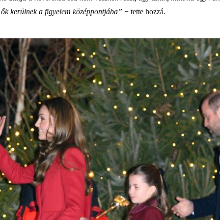
n ők kerülnek a figyelem középpontjába”
− tette hozzá.