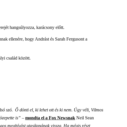
erejét hangsúlyozza, karácsony előtt.
nnak ellenére, hogy Andrást és Sarah Fergusont a
lyi család között.
ó szó. Ő dönti el, ki lehet ott és ki nem. Úgy véli, Vilmos
özepette is”
–
mondta el a Fox Newsnak
Neil Sean
gos meghívást utasítanának vissza. Ha mégis részt