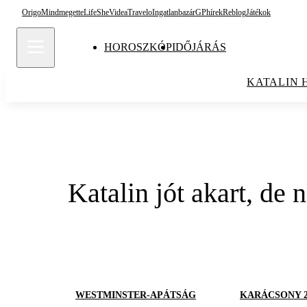
Origo
Mindmegette
Life
She
Videa
Travelo
Ingatlanbazár
GPhírek
Reblog
Játékok
HOROSZKÓP
IDŐJÁRÁS
KATALIN 
Katalin jót akart, de
WESTMINSTER-APÁTSÁG
KARÁCSONY 2