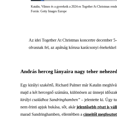
Katalin, Vilmos és a gyerekeik a 2024-es Together At Christmas ren
Forrás: Getty Images Europe
Az idei Together At Christmas koncertre december 5
olvasnak fel, az apátság kórusa karácsonyi énekekkel
András herceg lányaira nagy teher neheze
Egy királyi szakértő, Richard Palmer már Katalin meghívá
majd a két hercegnő számára, különösen az ünnepi idősza
királyi családhoz Sandringhamben”
– jelentette ki. Úgy tu
nem érinti apjuk bukása, sőt, akár
jelentősebb részt is vá
marad Sandringhamben, ellentétben a
címeitől megfoszto