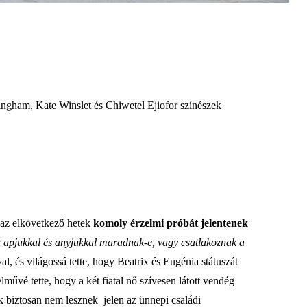
ngham, Kate Winslet és Chiwetel Ejiofor színészek
 az elkövetkező hetek
komoly érzelmi próbát jelentenek
az apjukkal és anyjukkal maradnak-e, vagy csatlakoznak a
val, és világossá tette, hogy Beatrix és Eugénia státuszát
elművé tette, hogy a két fiatal nő szívesen látott vendég
ik biztosan nem lesznek jelen az ünnepi családi