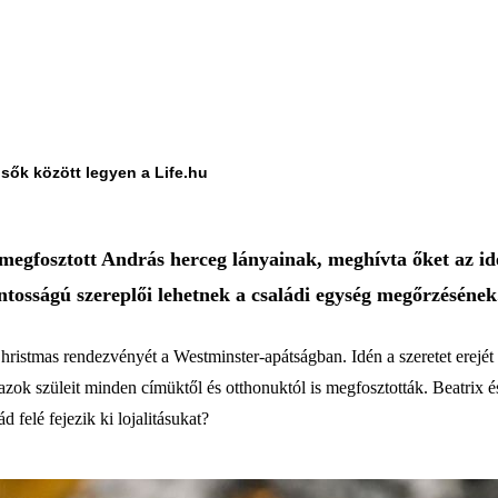
lsők között legyen a Life.hu
l megfosztott András herceg lányainak, meghívta őket az i
ntosságú szereplői lehetnek a családi egység megőrzésének
ristmas rendezvényét a Westminster-apátságban. Idén a szeretet erejét ü
azok szüleit minden címüktől és otthonuktól is megfosztották. Beatrix
d felé fejezik ki lojalitásukat?