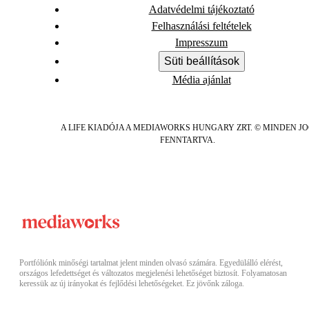
Adatvédelmi tájékoztató
Felhasználási feltételek
Impresszum
Süti beállítások
Média ajánlat
A LIFE KIADÓJA A MEDIAWORKS HUNGARY ZRT. © MINDEN J
FENNTARTVA.
Portfóliónk minőségi tartalmat jelent minden olvasó számára. Egyedülálló elérést,
országos lefedettséget és változatos megjelenési lehetőséget biztosít. Folyamatosan
keressük az új irányokat és fejlődési lehetőségeket. Ez jövőnk záloga.