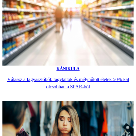
KÁNIKULA
Válassz a fagyasztóból: fagylaltok és mélyhűtött ételek 50%-kal
olcsóbban a SPAR-ból