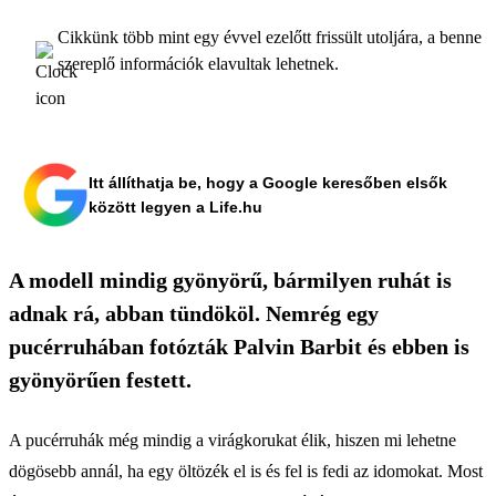
Cikkünk több mint egy évvel ezelőtt frissült utoljára, a benne
szereplő információk elavultak lehetnek.
Itt állíthatja be, hogy a Google keresőben elsők
között legyen a Life.hu
A modell mindig gyönyörű, bármilyen ruhát is
adnak rá, abban tündököl. Nemrég egy
pucérruhában fotózták Palvin Barbit és ebben is
gyönyörűen festett.
A pucérruhák még mindig a virágkorukat élik, hiszen mi lehetne
dögösebb annál, ha egy öltözék el is és fel is fedi az idomokat. Most