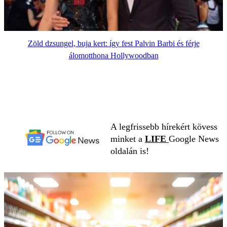
Zöld dzsungel, buja kert: így fest Palvin Barbi és férje
álomotthona Hollywoodban
A legfrissebb hírekért kövess
minket a
LIFE
Google News
oldalán is!