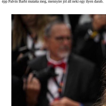
épp Palvin Barbi mutatta meg, mennyire jól áll neki egy ilyen darab.