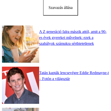
Szavazás állása
A Z generáció falra mászik attól, amit a 90-
es évek gyerekei művelnek: ezek a
szabályok számukra sérthtetetlenek
Tatán kapták lencsevégre Eddie Redmayne-t
– Fotón a világsztár