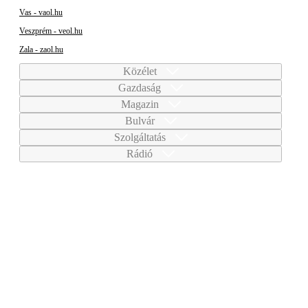
Vas - vaol.hu
Veszprém - veol.hu
Zala - zaol.hu
Közélet
Gazdaság
Magazin
Bulvár
Szolgáltatás
Rádió