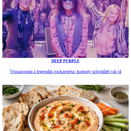
DEEP PURPLE
Visszavonul a legendás rockzenész: komoly szívműtét vár rá