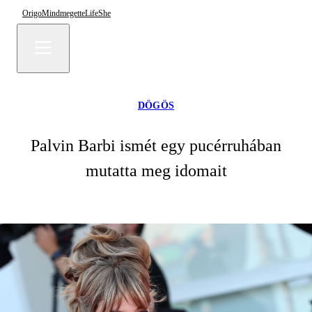
Origo
Mindmegette
Life
She
DÖGÖS
Palvin Barbi ismét egy pucérruhában
mutatta meg idomait