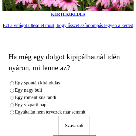
KERTÉSZKEDÉS
Ezt a virágot ültesd el most, hogy ősszel színpompás legyen a kerted
Ha még egy dolgot kipipálhatnál idén
nyáron, mi lenne az?
Egy spontán kirándulás
Egy nagy buli
Egy romantikus randi
Egy vízparti nap
Egyáltalán nem tervezek már semmit
Szavazok