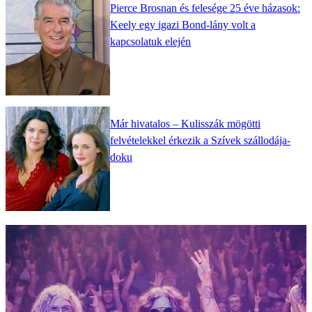
Pierce Brosnan és felesége 25 éve házasok:
Keely egy igazi Bond-lány volt a
kapcsolatuk elején
Már hivatalos – Kulisszák mögötti
felvételekkel érkezik a Szívek szállodája-
doku