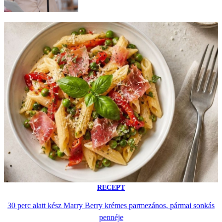
RECEPT
30 perc alatt kész Marry Berry krémes parmezános, pármai sonkás
pennéje