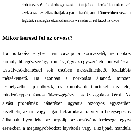
dohányzás és alkoholfogyasztás miatt jobban horkolhatunk mivel
ezek a szerek ellazíthatják a garat izmát, ami könnyebben vezet a
légutak részleges elzáródásához - ráadásul refluxot is okoz.
Mikor keresd fel az orvost?
Ha horkolása enyhe, nem zavarja a környezetét, nem okoz
komolyabb egészségügyi romlást, úgy az egyszerű életmódváltással,
testsúlycsökkentéssel sok esetben megszüntethető, legalábbis
mérsékelhető. Ha azonban a horkolása állandó, minden
testhelyzetben jelentkezik, és komolyabb tüneteket idéz elő,
mindenképpen fontos fül-orr-gégészeti szakvizsgálatot kérni. Az
alvási problémák hátterében ugyanis bizonyos egyszerűen
kezelhető, az orr vagy a garat elzáródásához vezető betegségek is
állhatnak. Ilyen lehet az orrpolip, az orrsövény ferdesége, egyes
esetekben a megnagyobbodott ínyvitorla vagy a szájpadi mandula