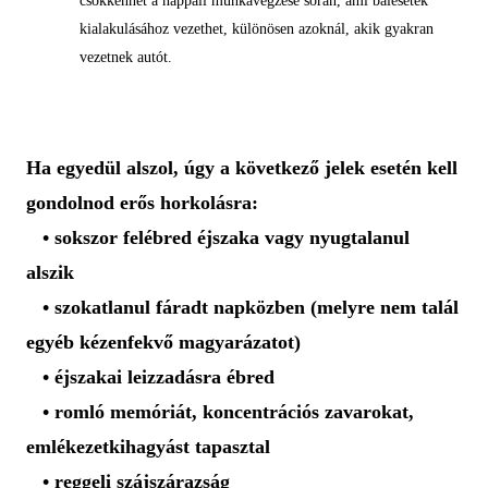
csökkenhet a nappali munkavégzése során, ami balesetek
kialakulásához vezethet, különösen azoknál, akik gyakran
vezetnek autót.
Ha egyedül alszol, úgy a következő jelek esetén kell
gondolnod erős horkolásra:
• sokszor felébred éjszaka vagy nyugtalanul
alszik
• szokatlanul fáradt napközben (melyre nem talál
egyéb kézenfekvő magyarázatot)
• éjszakai leizzadásra ébred
• romló memóriát, koncentrációs zavarokat,
emlékezetkihagyást tapasztal
• reggeli szájszárazság