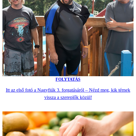
FOLYTATÁS
Itt az első fotó a Nagyfiúk 3. forgatásáról – Nézd meg, kik térnek
vissza a szereplők közül!