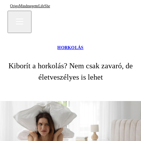
Origo
Mindmegette
Life
She
HORKOLÁS
Kiborít a horkolás? Nem csak zavaró, de
életveszélyes is lehet