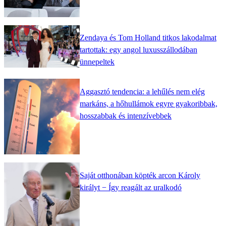
Zendaya és Tom Holland titkos lakodalmat
tartottak: egy angol luxusszállodában
ünnepeltek
Aggasztó tendencia: a lehűlés nem elég
markáns, a hőhullámok egyre gyakoribbak,
hosszabbak és intenzívebbek
Saját otthonában köpték arcon Károly
királyt − Így reagált az uralkodó