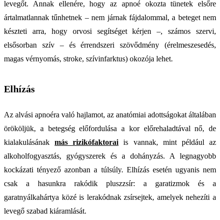
levegőt. Annak ellenére, hogy az apnoé okozta tünetek elsőre
ártalmatlannak tűnhetnek – nem járnak fájdalommal, a beteget nem
készteti arra, hogy orvosi segítséget kérjen –, számos szervi,
elsősorban szív – és érrendszeri szövődmény (érelmeszesedés,
magas vérnyomás, stroke, szívinfarktus) okozója lehet.
Elhízás
Az alvási apnoéra való hajlamot, az anatómiai adottságokat általában
örököljük, a betegség előfordulása a kor előrehaladtával nő, de
kialakulásának
más rizikófaktorai
is vannak, mint például az
alkoholfogyasztás, gyógyszerek és a dohányzás. A legnagyobb
kockázati tényező azonban a túlsúly. Elhízás esetén ugyanis nem
csak a hasunkra rakódik pluszzsír: a garatizmok és a
garatnyálkahártya közé is lerakódnak zsírsejtek, amelyek nehezíti a
levegő szabad kiáramlását.