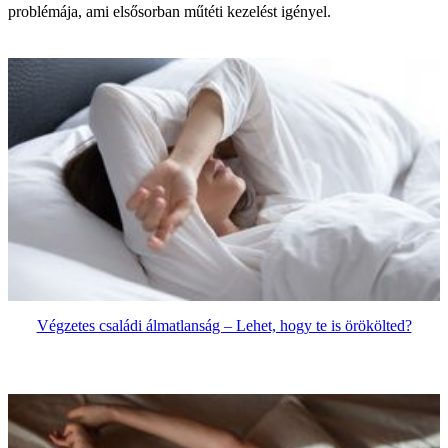
problémája, ami elsősorban műtéti kezelést igényel.
Végzetes családi álmatlanság – Lehet, hogy te is örökölted?