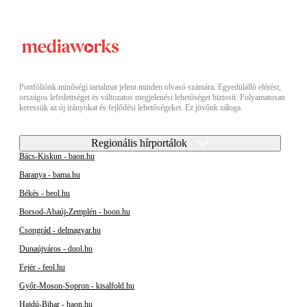
Portfóliónk minőségi tartalmat jelent minden olvasó számára. Egyedülálló elérést,
országos lefedettséget és változatos megjelenési lehetőséget biztosít. Folyamatosan
keressük az új irányokat és fejlődési lehetőségeket. Ez jövőnk záloga.
Regionális hírportálok
Bács-Kiskun - baon.hu
Baranya - bama.hu
Békés - beol.hu
Borsod-Abaúj-Zemplén - boon.hu
Csongrád - delmagyar.hu
Dunaújváros - duol.hu
Fejér - feol.hu
Győr-Moson-Sopron - kisalfold.hu
Hajdú-Bihar - haon.hu