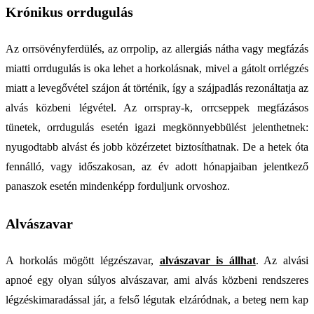
Krónikus orrdugulás
Az orrsövényferdülés, az orrpolip, az allergiás nátha vagy megfázás
miatti orrdugulás is oka lehet a horkolásnak, mivel a gátolt orrlégzés
miatt a levegővétel szájon át történik, így a szájpadlás rezonáltatja az
alvás közbeni légvétel. Az orrspray-k, orrcseppek megfázásos
tünetek, orrdugulás esetén igazi megkönnyebbülést jelenthetnek:
nyugodtabb alvást és jobb közérzetet biztosíthatnak. De a hetek óta
fennálló, vagy időszakosan, az év adott hónapjaiban jelentkező
panaszok esetén mindenképp forduljunk orvoshoz.
Alvászavar
A horkolás mögött légzészavar,
alvászavar is állhat
. Az alvási
apnoé egy olyan súlyos alvászavar, ami alvás közbeni rendszeres
légzéskimaradással jár, a felső légutak elzáródnak, a beteg nem kap