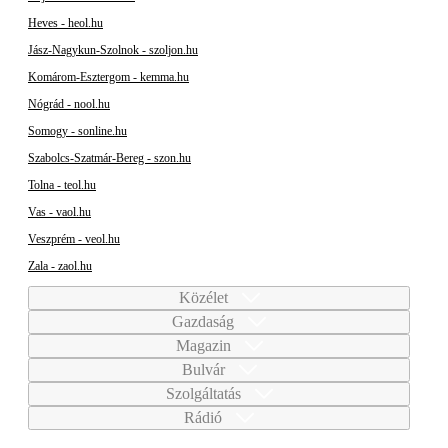
Heves - heol.hu
Jász-Nagykun-Szolnok - szoljon.hu
Komárom-Esztergom - kemma.hu
Nógrád - nool.hu
Somogy - sonline.hu
Szabolcs-Szatmár-Bereg - szon.hu
Tolna - teol.hu
Vas - vaol.hu
Veszprém - veol.hu
Zala - zaol.hu
Közélet
Gazdaság
Magazin
Bulvár
Szolgáltatás
Rádió