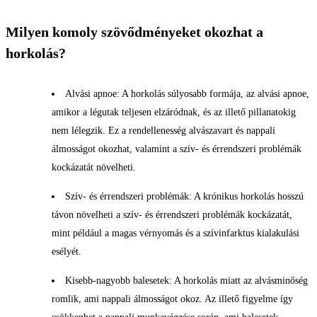
Milyen komoly szövődményeket okozhat a
horkolás?
Alvási apnoe: A horkolás súlyosabb formája, az alvási apnoe,
amikor a légutak teljesen elzáródnak, és az illető pillanatokig
nem lélegzik. Ez a rendellenesség alvászavart és nappali
álmosságot okozhat, valamint a szív- és érrendszeri problémák
kockázatát növelheti.
Szív- és érrendszeri problémák: A krónikus horkolás hosszú
távon növelheti a szív- és érrendszeri problémák kockázatát,
mint például a magas vérnyomás és a szívinfarktus kialakulási
esélyét.
Kisebb-nagyobb balesetek: A horkolás miatt az alvásminőség
romlik, ami nappali álmosságot okoz. Az illető figyelme így