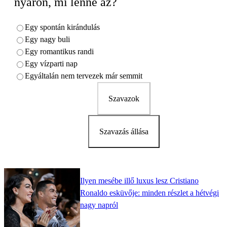
nyáron, mi lenne az?
Egy spontán kirándulás
Egy nagy buli
Egy romantikus randi
Egy vízparti nap
Egyáltalán nem tervezek már semmit
Szavazok
Szavazás állása
Ilyen mesébe illő luxus lesz Cristiano
Ronaldo esküvője: minden részlet a hétvégi
nagy napról