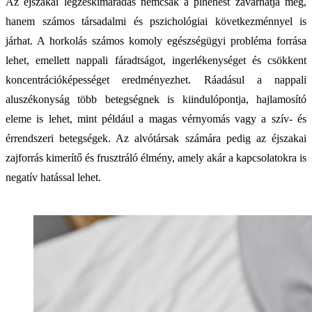
Az éjszakai légzéskimaradás nemcsak a pihenést zavarhatja meg,
hanem számos társadalmi és pszichológiai következménnyel is
járhat. A horkolás számos komoly egészségügyi probléma forrása
lehet, emellett nappali fáradtságot, ingerlékenységet és csökkent
koncentrációképességet eredményezhet. Ráadásul a nappali
aluszékonyság több betegségnek is kiindulópontja, hajlamosító
eleme is lehet, mint például a magas vérnyomás vagy a szív- és
érrendszeri betegségek. Az alvótársak számára pedig az éjszakai
zajforrás kimerítő és frusztráló élmény, amely akár a kapcsolatokra is
negatív hatással lehet.