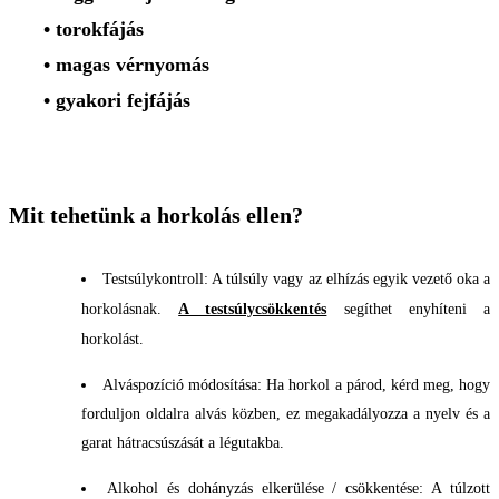
• torokfájás
• magas vérnyomás
• gyakori fejfájás
Mit tehetünk a horkolás ellen?
Testsúlykontroll: A túlsúly vagy az elhízás egyik vezető oka a
horkolásnak.
A testsúlycsökkentés
segíthet enyhíteni a
horkolást.
Alváspozíció módosítása: Ha horkol a párod, kérd meg, hogy
forduljon oldalra alvás közben, ez megakadályozza a nyelv és a
garat hátracsúszását a légutakba.
Alkohol és dohányzás elkerülése / csökkentése: A túlzott