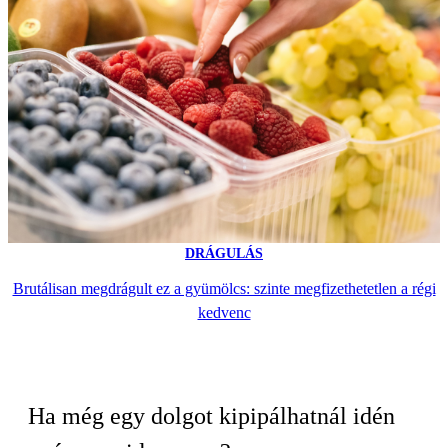
DRÁGULÁS
Brutálisan megdrágult ez a gyümölcs: szinte megfizethetetlen a régi
kedvenc
Ha még egy dolgot kipipálhatnál idén