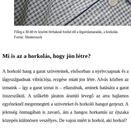
Főleg a 30-60 év közötti férfiaknál fordul elő a légzéskimaradás, a horkolás
Forrás: Shutterstock
Mi is az a horkolás, hogy jön létre?
A horkoló hang a garat szöveteinek, elsősorban a nyelvcsapnak és a
lágyszájpadnak vibrációja, rezgése miatt jön létre. Alvás közben az
izmaink – így a garat izmai is – ellazulnak, aminek hatására a garat
összeszűkül. A szűkebb járaton áramló levegő az arra hajlamos
egyéneknél megremegteti a szöveteket és horkoló hangot gerjeszt. A
jelenség önmagában is zavaró, ám a hangos horkantás az éjszaka
közepén különösen veszélyes. De vajon miért is horkol, aki horkol?