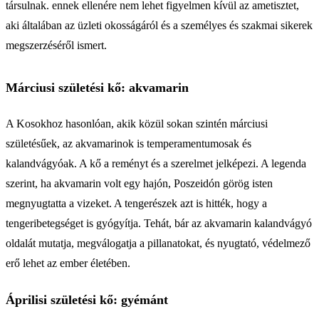
társulnak. ennek ellenére nem lehet figyelmen kívül az ametisztet,
aki általában az üzleti okosságáról és a személyes és szakmai sikerek
megszerzéséről ismert.
Márciusi születési kő: akvamarin
A Kosokhoz hasonlóan, akik közül sokan szintén márciusi
születésűek, az akvamarinok is temperamentumosak és
kalandvágyóak. A kő a reményt és a szerelmet jelképezi. A legenda
szerint, ha akvamarin volt egy hajón, Poszeidón görög isten
megnyugtatta a vizeket. A tengerészek azt is hitték, hogy a
tengeribetegséget is gyógyítja. Tehát, bár az akvamarin kalandvágyó
oldalát mutatja, megválogatja a pillanatokat, és nyugtató, védelmező
erő lehet az ember életében.
Áprilisi születési kő: gyémánt