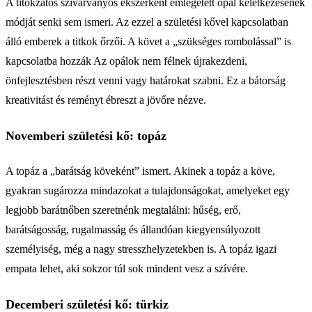
A titokzatos szivárványos ékszerként emlegetett opál keletkezésének
módját senki sem ismeri. Az ezzel a születési kővel kapcsolatban
álló emberek a titkok őrzői. A követ a „szükséges rombolással” is
kapcsolatba hozzák Az opálok nem félnek újrakezdeni,
önfejlesztésben részt venni vagy határokat szabni. Ez a bátorság
kreativitást és reményt ébreszt a jövőre nézve.
Novemberi születési kő: topáz
A topáz a „barátság köveként” ismert. Akinek a topáz a köve,
gyakran sugározza mindazokat a tulajdonságokat, amelyeket egy
legjobb barátnőben szeretnénk megtalálni: hűség, erő,
barátságosság, rugalmasság és állandóan kiegyensúlyozott
személyiség, még a nagy stresszhelyzetekben is. A topáz igazi
empata lehet, aki sokzor túl sok mindent vesz a szívére.
Decemberi születési kő: türkiz