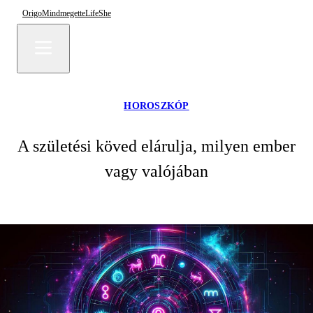
Origo
Mindmegette
Life
She
HOROSZKÓP
A születési köved elárulja, milyen ember
vagy valójában