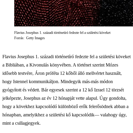
Flavius Josephus 1. századi történetíró fedezte fel a születési köveket
Forrás: Getty Images
Flavius Josephus 1. századi történetíró fedezte fel a születési köveket
a Bibliában, a Kivonulás könyvében. A történet szerint Mózes
idősebb testvére, Áron próféta 12 kőből álló mellvértet használt,
hogy Istennel kommunikáljon. Mindegyik más-más módon
gyógyított és védett. Bár egyesek szerint a 12 kő Izrael 12 törzsét
jelképezte, Josephus az év 12 hónapját vette alapul. Úgy gondolta,
hogy a kövekhez kapcsolódó különböző erők felerősödnek abban a
hónapban, amelyikhez a születési kő kapcsolódik— valahogy úgy,
mint a csillagjegyek.