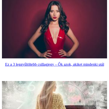
Ez a 3 leggyűlöltebb csillagjegy – Ők azok, akiket mindenki utál