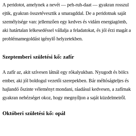
A peridotot, amelynek a nevét — peh-ruh-daat — gyakran rosszul
ejtik, gyakran összetévesztik a smaragddal. De a peridotnak saját
személyisége van: jellemzően egy kedves és vidám energiagömb,
aki határtalan lelkesedéssel vállalja a feladatokat, és jól érzi magát a
problémamegoldást igénylő helyzetekben.
Szeptemberi születési kő: zafír
A zafír az, akit szívesen látnál egy rókalyukban. Nyugodt és bölcs
ember, aki jól boldogul vezetői szerepekben. Bár méltóságteljes és
hajlandó őszinte véleményt mondani, ráadásul kedvesen, a zafírnak
gyakran nehézséget okoz, hogy megnyíljon a saját küzdelmeiről.
Októberi születési kő: opál