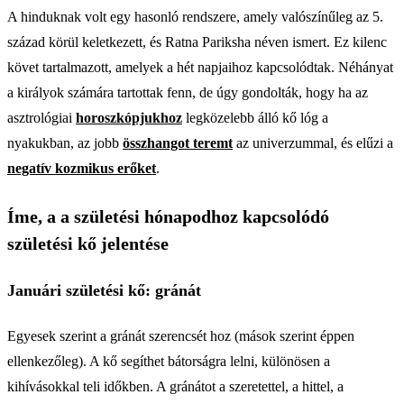
A hinduknak volt egy hasonló rendszere, amely valószínűleg az 5.
század körül keletkezett, és Ratna Pariksha néven ismert. Ez kilenc
követ tartalmazott, amelyek a hét napjaihoz kapcsolódtak. Néhányat
a királyok számára tartottak fenn, de úgy gondolták, hogy ha az
asztrológiai
horoszkópjukhoz
legközelebb álló kő lóg a
nyakukban, az jobb
összhangot teremt
az univerzummal, és elűzi a
negatív kozmikus erőket
.
Íme, a a születési hónapodhoz kapcsolódó
születési kő jelentése
Januári születési kő: gránát
Egyesek szerint a gránát szerencsét hoz (mások szerint éppen
ellenkezőleg). A kő segíthet bátorságra lelni, különösen a
kihívásokkal teli időkben. A gránátot a szeretettel, a hittel, a