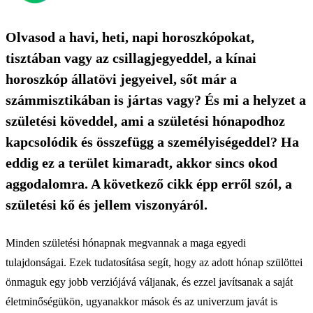
Olvasod a havi, heti, napi horoszkópokat,
tisztában vagy az csillagjegyeddel, a kínai
horoszkóp állatövi jegyeivel, sőt már a
számmisztikában is jártas vagy? És mi a helyzet a
születési köveddel, ami a születési hónapodhoz
kapcsolódik és összefügg a személyiségeddel? Ha
eddig ez a terület kimaradt, akkor sincs okod
aggodalomra. A következő cikk épp erről szól, a
születési kő és jellem viszonyáról.
Minden születési hónapnak megvannak a maga egyedi
tulajdonságai. Ezek tudatosítása segít, hogy az adott hónap szülöttei
önmaguk egy jobb verziójává váljanak, és ezzel javítsanak a saját
életminőségükön, ugyanakkor mások és az univerzum javát is