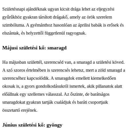
Születésnapi ajándéknak ugyan kicsit drága lehet az eljegyzési
gyűrűkhöz gyakran társított drágakő, amely az örök szerelem
szimbóluma. A gyémánthoz hasonlóan az áprilisi babák is erősek és
elszántak, és helyzettől függetlenül ragyognak.
Májusi születési kő: smaragd
Ha májusban születtél, szerencséd van, a smaragd a születési köved.
A szó szoros értelmében is szerencsés lehetsz, mert a zöld smaragd a
szerencséhez kapcsolódik. A smaragdok emellett kiemelkedően
okosak is, a gyors gondolkodásukról ismertek, akik pillanatok alatt
előállnak egy szellemes válasszal. Az őszinte, de barátságos
smaragdokat gyakran tartják családjuk és baráti csoportjaik
összetartó erejének.
Június születési kő: gyöngy