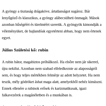
A gyöngy a tisztaság drágaköve, ártatlanságot sugároz. Bár
lenyűgöző és klasszikus, a gyöngy alábecsülheti önmagát. Mások
azonban hűségéért és türelméért szeretik. A gyöngyök kimondják a
véleményüket, de hajlandóak egyetérteni abban, hogy nem értenek
egyet.
Július Születési kő: rubin
A rubin bátor, magabiztos próbálkozó. Ha elsőre nem jár sikerrel,
újra nekifut. Azonban nem szabad elfeledkeznie az alaposságról
sem, és hogy teljes mértékben felmérje az adott helyzetet. Ha nem
teszik, mély gödröket áshat maga alatt, amelyekből nehéz kimászni.
Ennek ellenére a rubinok erősek és karizmatikusak, igazi
falkavezérek a magánéletben és a munkában is.