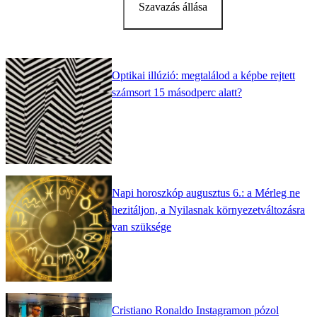
Szavazás állása
Optikai illúzió: megtalálod a képbe rejtett
számsort 15 másodperc alatt?
Napi horoszkóp augusztus 6.: a Mérleg ne
hezitáljon, a Nyilasnak környezetváltozásra
van szüksége
Cristiano Ronaldo Instagramon pózol