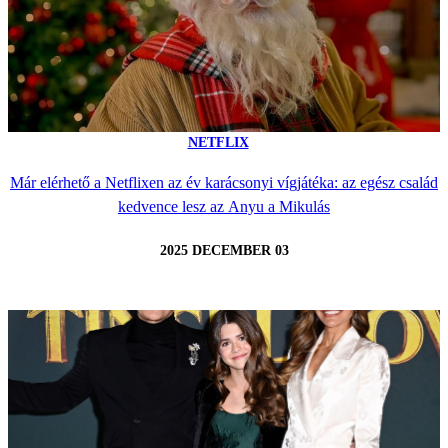
NETFLIX
Már elérhető a Netflixen az év karácsonyi vígjátéka: az egész család
kedvence lesz az Anyu a Mikulás
2025 DECEMBER 03