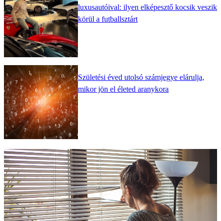
luxusautóival: ilyen elképesztő kocsik veszik
körül a futballsztárt
Születési éved utolsó számjegye elárulja,
mikor jön el életed aranykora