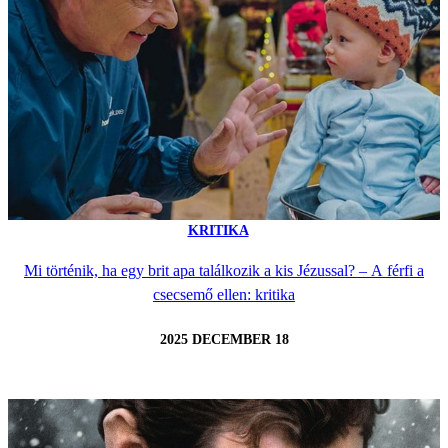
KRITIKA
Mi történik, ha egy brit apa találkozik a kis Jézussal? – A férfi a
csecsemő ellen: kritika
2025 DECEMBER 18