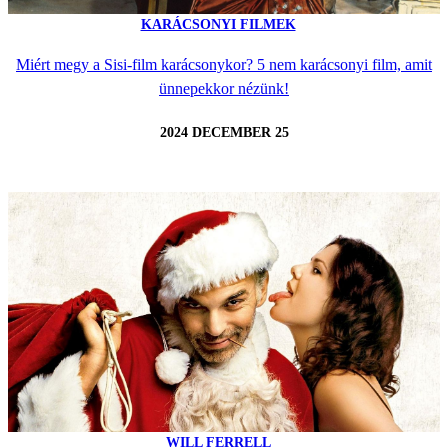
KARÁCSONYI FILMEK
Miért megy a Sisi-film karácsonykor? 5 nem karácsonyi film, amit
ünnepekkor nézünk!
2024 DECEMBER 25
WILL FERRELL