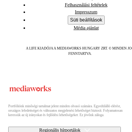
Felhasználási feltételek
Impresszum
Süti beállítások
Média ajánlat
A LIFE KIADÓJA A MEDIAWORKS HUNGARY ZRT. © MINDEN J
FENNTARTVA.
Portfóliónk minőségi tartalmat jelent minden olvasó számára. Egyedülálló elérést,
országos lefedettséget és változatos megjelenési lehetőséget biztosít. Folyamatosan
keressük az új irányokat és fejlődési lehetőségeket. Ez jövőnk záloga.
Regionális hírportálok