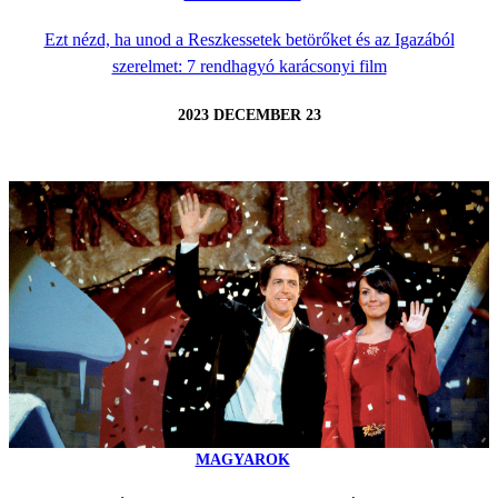
Ezt nézd, ha unod a Reszkessetek betörőket és az Igazából
szerelmet: 7 rendhagyó karácsonyi film
2023 DECEMBER 23
MAGYAROK