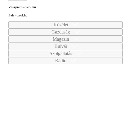
Veszprém - veol.hu
Zala - zaol.hu
Közélet
Gazdaság
Magazin
Bulvár
Szolgáltatás
Rádió