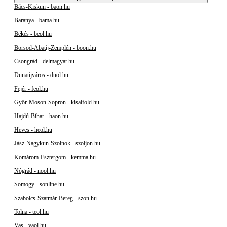
Bács-Kiskun - baon.hu
Baranya - bama.hu
Békés - beol.hu
Borsod-Abaúj-Zemplén - boon.hu
Csongrád - delmagyar.hu
Dunaújváros - duol.hu
Fejér - feol.hu
Győr-Moson-Sopron - kisalfold.hu
Hajdú-Bihar - haon.hu
Heves - heol.hu
Jász-Nagykun-Szolnok - szoljon.hu
Komárom-Esztergom - kemma.hu
Nógrád - nool.hu
Somogy - sonline.hu
Szabolcs-Szatmár-Bereg - szon.hu
Tolna - teol.hu
Vas - vaol.hu