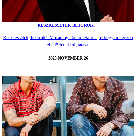
RESZKESSETEK BETÖRŐK!
Reszkessetek, betörők!: Macaulay Culkin elárulta, ő hogyan képzeli
el a történet folytatását
2025 NOVEMBER 26