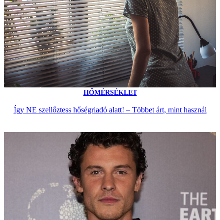
HŐMÉRSÉKLET
Így NE szellőztess hőségriadó alatt! – Többet árt, mint használ