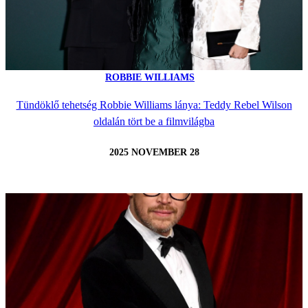
ROBBIE WILLIAMS
Tündöklő tehetség Robbie Williams lánya: Teddy Rebel Wilson
oldalán tört be a filmvilágba
2025 NOVEMBER 28