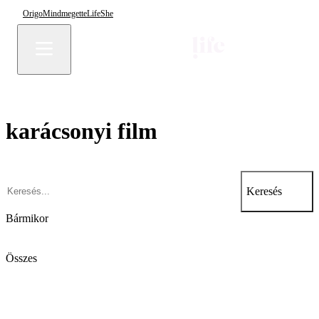
Origo
Mindmegette
Life
She
karácsonyi film
Keresés
Bármikor
Összes