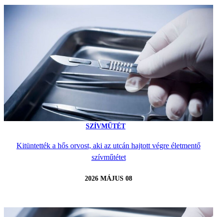
SZÍVMŰTÉT
Kitüntették a hős orvost, aki az utcán hajtott végre életmentő
szívműtétet
2026 MÁJUS 08