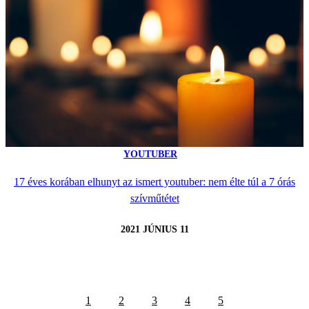
YOUTUBER
17 éves korában elhunyt az ismert youtuber: nem élte túl a 7 órás
szívműtétet
2021 JÚNIUS 11
1
2
3
4
5