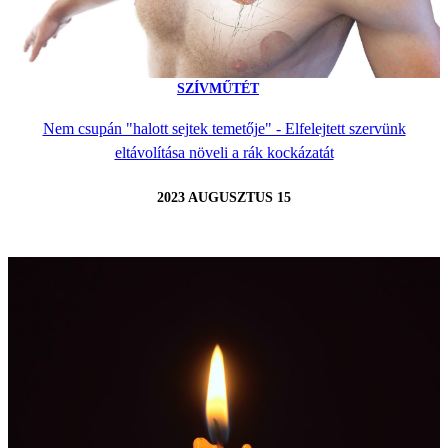
SZÍVMŰTÉT
Nem csupán "halott sejtek temetője" - Elfelejtett szervünk
eltávolítása növeli a rák kockázatát
2023 AUGUSZTUS 15