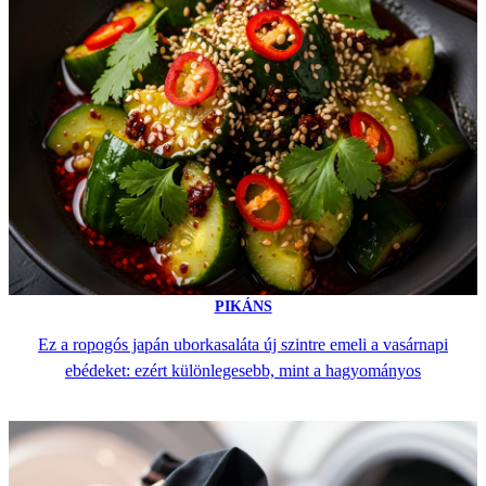
PIKÁNS
Ez a ropogós japán uborkasaláta új szintre emeli a vasárnapi
ebédeket: ezért különlegesebb, mint a hagyományos