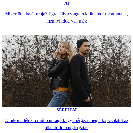
AI
Mikor üt a halál órája? Egy hátborzongató kalkulátor megmutatja,
mennyi időd van még
SÉRELEM
Amikor a lélek a múltban ragad: így mérgezi meg a kapcsolatot az
állandó felhánytorgatás