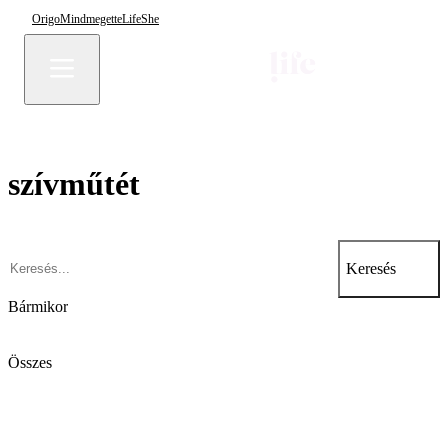
Origo
Mindmegette
Life
She
szívműtét
Keresés
Bármikor
Összes