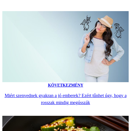
KÖVETKEZMÉNY
Miért szenvednek gyakran a jó emberek? Ezért tűnhet úgy, hogy a
rosszak mindig megússzák