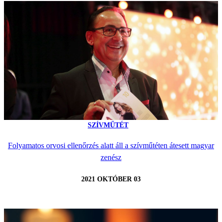
SZÍVMŰTÉT
Folyamatos orvosi ellenőrzés alatt áll a szívműtéten átesett magyar
zenész
2021 OKTÓBER 03