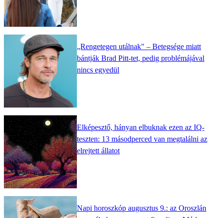
„Rengetegen utálnak" – Betegsége miatt
bántják Brad Pitt-tet, pedig problémájával
nincs egyedül
Elképesztő, hányan elbuknak ezen az IQ-
teszten: 13 másodperced van megtalálni az
elrejtett állatot
Napi horoszkóp augusztus 9.: az Oroszlán