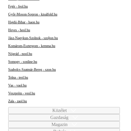
Fejér - feol.hu
Győr-Moson-Sopron - kisalfold.hu
Hajdú-Bihar - haon.hu
Heves - heol.hu
Jász-Nagykun-Szolnok - szoljon.hu
Komárom-Esztergom - kemma.hu
Nógrád - nool.hu
Somogy - sonline.hu
Szabolcs-Szatmár-Bereg - szon.hu
Tolna - teol.hu
Vas - vaol.hu
Veszprém - veol.hu
Zala - zaol.hu
Közélet
Gazdaság
Magazin