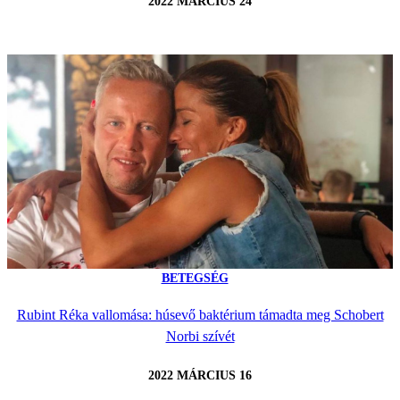
2022 MÁRCIUS 24
BETEGSÉG
Rubint Réka vallomása: húsevő baktérium támadta meg Schobert
Norbi szívét
2022 MÁRCIUS 16