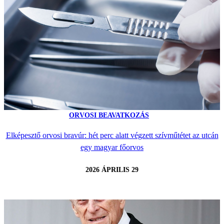
ORVOSI BEAVATKOZÁS
Elképesztő orvosi bravúr: hét perc alatt végzett szívműtétet az utcán
egy magyar főorvos
2026 ÁPRILIS 29