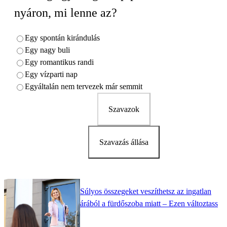
nyáron, mi lenne az?
Egy spontán kirándulás
Egy nagy buli
Egy romantikus randi
Egy vízparti nap
Egyáltalán nem tervezek már semmit
Szavazok
Szavazás állása
Súlyos összegeket veszíthetsz az ingatlan
árából a fürdőszoba miatt – Ezen változtass