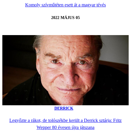
Komoly szívműtéten esett át a magyar tévés
2022 MÁJUS 05
DERRICK
Legyőzte a rákot, de tolószékbe került a Derrick sztárja: Fritz
Wepper 80 évesen újra játszana