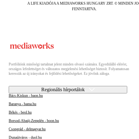
A LIFE KIADÓJA A MEDIAWORKS HUNGARY ZRT. © MINDEN J
FENNTARTVA.
Portfóliónk minőségi tartalmat jelent minden olvasó számára. Egyedülálló elérést,
országos lefedettséget és változatos megjelenési lehetőséget biztosít. Folyamatosan
keressük az új irányokat és fejlődési lehetőségeket. Ez jövőnk záloga.
Regionális hírportálok
Bács-Kiskun - baon.hu
Baranya - bama.hu
Békés - beol.hu
Borsod-Abaúj-Zemplén - boon.hu
Csongrád - delmagyar.hu
Dunaújváros - duol.hu