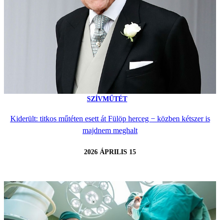
SZÍVMŰTÉT
Kiderült: titkos műtéten esett át Fülöp herceg − közben kétszer is
majdnem meghalt
2026 ÁPRILIS 15