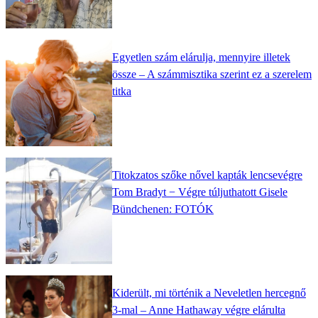
Egyetlen szám elárulja, mennyire illetek
össze – A számmisztika szerint ez a szerelem
titka
Titokzatos szőke nővel kapták lencsevégre
Tom Bradyt − Végre túljuthatott Gisele
Bündchenen: FOTÓK
Kiderült, mi történik a Neveletlen hercegnő
3-mal – Anne Hathaway végre elárulta