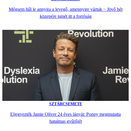
Mégsem hűl le annyira a levegő, amennyire vártuk − Jövő hét
közepére ismét itt a forróság
SZTÁRCSEMETE
Eljegyezték Jamie Oliver 24 éves lányát: Poppy megmutatta
hatalmas gyűrűjét