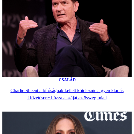
CSALÁD
Charlie Sheent a bíróságnak kellett köteleznie a gyerektartás
kifizetésére: húzza a száját az összeg miatt