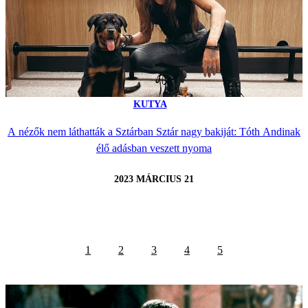
KUTYA
A nézők nem láthatták a Sztárban Sztár nagy bakiját: Tóth Andinak
élő adásban veszett nyoma
2023 MÁRCIUS 21
1
2
3
4
5