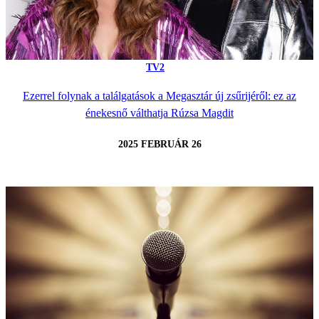
TV2
Ezerrel folynak a találgatások a Megasztár új zsűrijéről: ez az
énekesnő válthatja Rúzsa Magdit
2025 FEBRUÁR 26