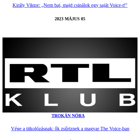
Király Viktor: „Nem baj, majd csinálok egy saját Voice-t!"
2023 MÁJUS 05
TROKÁN NÓRA
Vége a titkolózásnak: ők zsűriznek a magyar The Voice-ban