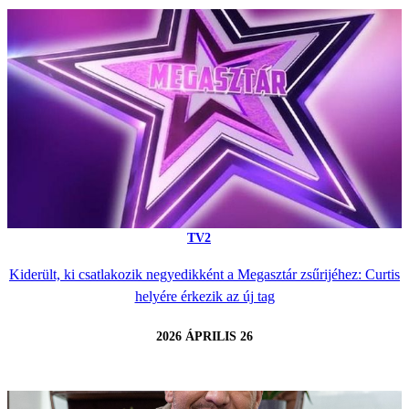
TV2
Kiderült, ki csatlakozik negyedikként a Megasztár zsűrijéhez: Curtis
helyére érkezik az új tag
2026 ÁPRILIS 26