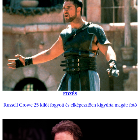
EDZÉS
Russell Crowe 25 kilót fogyott és elképesztően kigyúrta magát: fotó