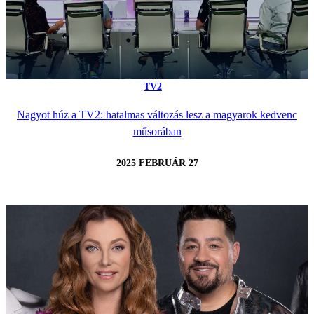
TV2
Nagyot húz a TV2: hatalmas változás lesz a magyarok kedvenc
műsorában
2025 FEBRUÁR 27