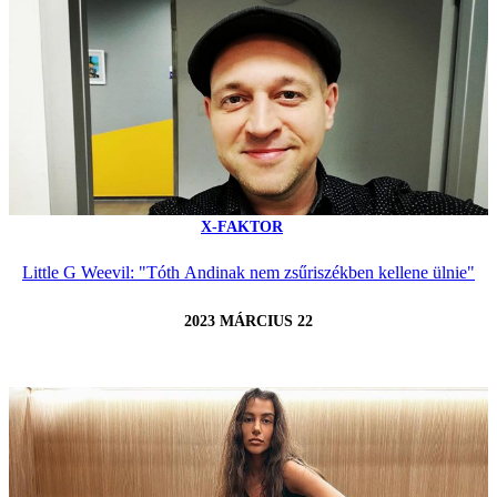
X-FAKTOR
Little G Weevil: "Tóth Andinak nem zsűriszékben kellene ülnie"
2023 MÁRCIUS 22