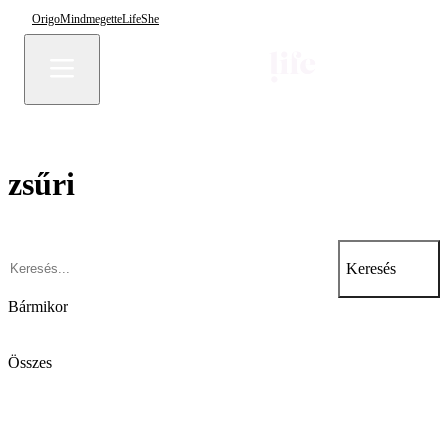
Origo
Mindmegette
Life
She
zsűri
Keresés
Bármikor
Összes