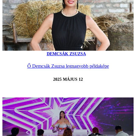
DEMCSÁK ZSUZSA
Ő Demcsák Zsuzsa legnagyobb példaképe
2025 MÁJUS 12