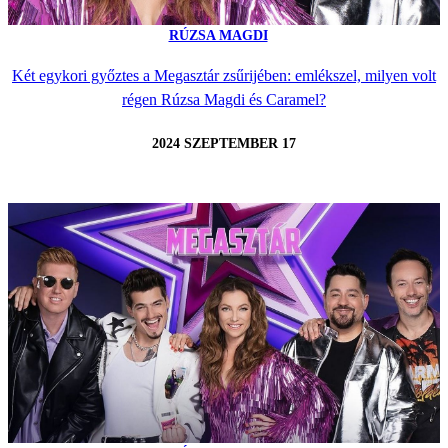
RÚZSA MAGDI
Két egykori győztes a Megasztár zsűrijében: emlékszel, milyen volt
régen Rúzsa Magdi és Caramel?
2024 SZEPTEMBER 17