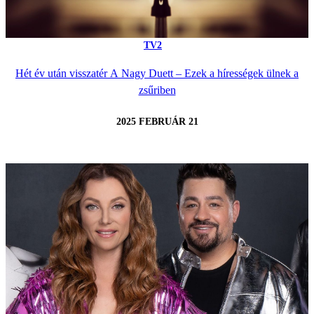
TV2
Hét év után visszatér A Nagy Duett – Ezek a hírességek ülnek a
zsűriben
2025 FEBRUÁR 21