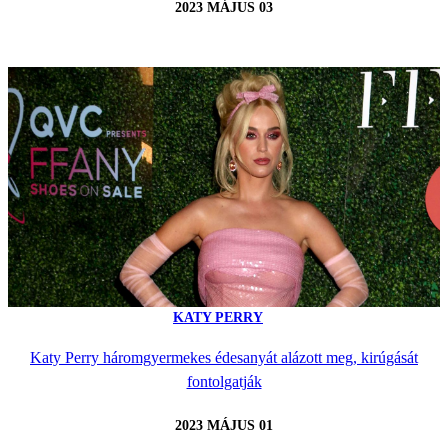
2023 MÁJUS 03
KATY PERRY
Katy Perry háromgyermekes édesanyát alázott meg, kirúgását
fontolgatják
2023 MÁJUS 01