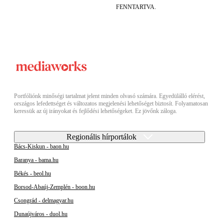
FENNTARTVA.
Portfóliónk minőségi tartalmat jelent minden olvasó számára. Egyedülálló elérést,
országos lefedettséget és változatos megjelenési lehetőséget biztosít. Folyamatosan
keressük az új irányokat és fejlődési lehetőségeket. Ez jövőnk záloga.
Regionális hírportálok
Bács-Kiskun - baon.hu
Baranya - bama.hu
Békés - beol.hu
Borsod-Abaúj-Zemplén - boon.hu
Csongrád - delmagyar.hu
Dunaújváros - duol.hu