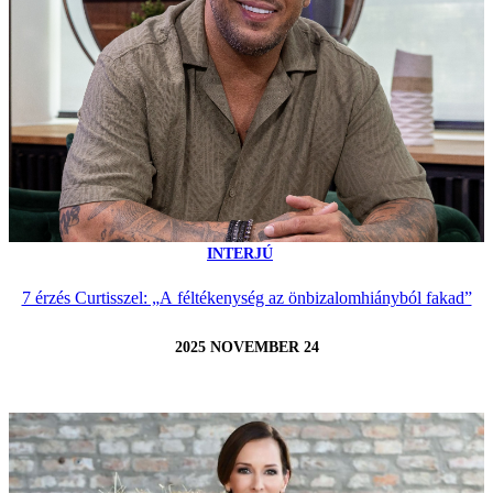
INTERJÚ
7 érzés Curtisszel: „A féltékenység az önbizalomhiányból fakad”
2025 NOVEMBER 24