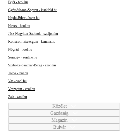
Fejér - feol.hu
Győr-Moson-Sopron - kisalfold.hu
Hajdú-Bihar - haon.hu
Heves - heol.hu
Jász-Nagykun-Szolnok - szoljon.hu
Komárom-Esztergom - kemma.hu
Nógrád - nool.hu
Somogy - sonline.hu
Szabolcs-Szatmár-Bereg - szon.hu
Tolna - teol.hu
Vas - vaol.hu
Veszprém - veol.hu
Zala - zaol.hu
Közélet
Gazdaság
Magazin
Bulvár