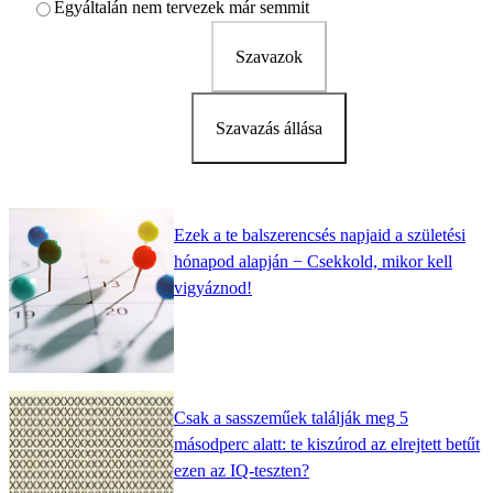
Egyáltalán nem tervezek már semmit
Szavazok
Szavazás állása
Ezek a te balszerencsés napjaid a születési
hónapod alapján − Csekkold, mikor kell
vigyáznod!
Csak a sasszeműek találják meg 5
másodperc alatt: te kiszúrod az elrejtett betűt
ezen az IQ-teszten?