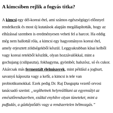
A kimcsiben rejlik a fogyás titka?
A
kimcsi
egy dél-koreai étel, ami számos egészségügyi előnnyel
rendelkezik és most új kutatások alapján megállapították, hogy az
elhízással szemben is eredményesen veheti fel a harcot. Ha eddig
még nem hallottál róla, a kimcsi egy hagyományos koreai étel,
amely erjesztett zöldségekből készül. Leggyakrabban kínai kelből
vagy koreai retekből készítik, olyan hozzávalókkal, mint a
gochujang (csilipaszta), fokhagyma, gyömbér, halszósz, só és cukor.
Akárcsak más
fermentált élelmiszerek
, mint például a joghurt,
savanyú káposzta vagy a kefír, a kimcsi is tele van
probiotikumokkal. Ezek pedig Dr. Raj Dasgupta vezető orvosi
tanácsadó szerint:
„segíthetnek helyreállítani az egyensúlyt az
emésztőrendszerben, ezáltal enyhítve olyan tüneteket, mint a
puffadás, a gázképződés vagy a rendszertelen bélmozgás.”