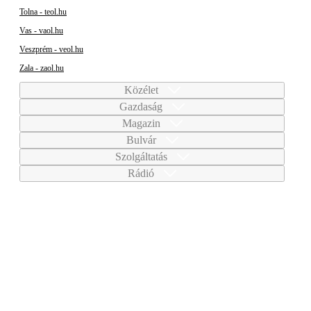
Tolna - teol.hu
Vas - vaol.hu
Veszprém - veol.hu
Zala - zaol.hu
Közélet
Gazdaság
Magazin
Bulvár
Szolgáltatás
Rádió