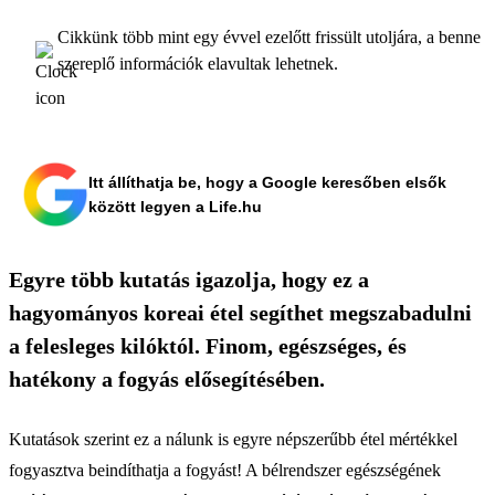
Cikkünk több mint egy évvel ezelőtt frissült utoljára, a benne
szereplő információk elavultak lehetnek.
Itt állíthatja be, hogy a Google keresőben elsők
között legyen a Life.hu
Egyre több kutatás igazolja, hogy ez a
hagyományos koreai étel segíthet megszabadulni
a felesleges kilóktól. Finom, egészséges, és
hatékony a fogyás elősegítésében.
Kutatások szerint ez a nálunk is egyre népszerűbb étel mértékkel
fogyasztva beindíthatja a fogyást! A bélrendszer egészségének