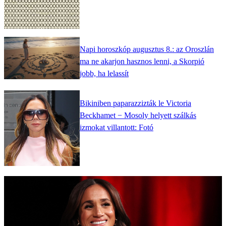
Napi horoszkóp augusztus 8.: az Oroszlán
ma ne akarjon hasznos lenni, a Skorpió
jobb, ha lelassít
Bikiniben paparazzizták le Victoria
Beckhamet − Mosoly helyett szálkás
izmokat villantott: Fotó