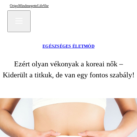
Origo
Mindmegette
Life
She
EGÉSZSÉGES ÉLETMÓD
Ezért olyan vékonyak a koreai nők –
Kiderült a titkuk, de van egy fontos szabály!