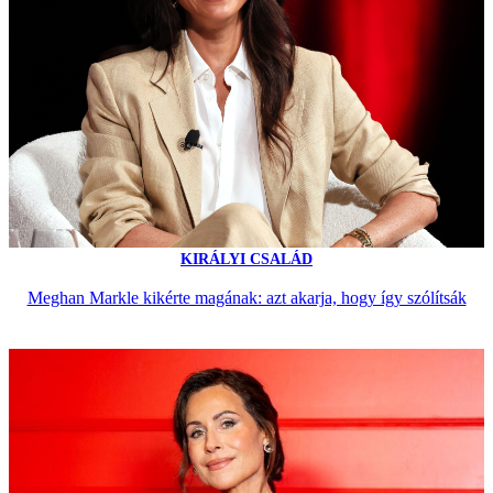
KIRÁLYI CSALÁD
Meghan Markle kikérte magának: azt akarja, hogy így szólítsák