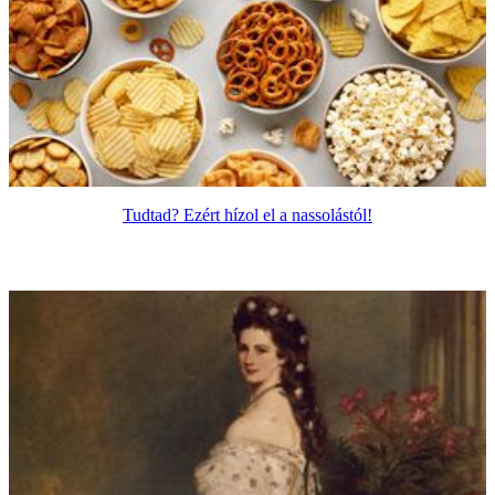
Tudtad? Ezért hízol el a nassolástól!