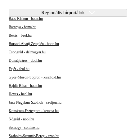
Regionális hírportálok
Bács-Kiskun - baon.hu
Baranya - bama.hu
Békés - beol.hu
Borsod-Abaúj-Zemplén - boon.hu
Csongrád - delmagyar.hu
Dunaújváros - duol.hu
Fejér - feol.hu
Győr-Moson-Sopron - kisalfold.hu
Hajdú-Bihar - haon.hu
Heves - heol.hu
Jász-Nagykun-Szolnok - szoljon.hu
Komárom-Esztergom - kemma.hu
Nógrád - nool.hu
Somogy - sonline.hu
Szabolcs-Szatmár-Bereg - szon.hu