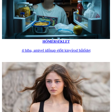
HŐMÉRSÉKLET
4 hiba, amivel időnap előtt kinyírod hűtődet