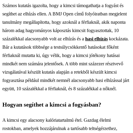
Számos kutatás igazolta, hogy a kimcsi támogathatja a fogyást és
segíthet az elhízás ellen. A BMJ Open című folyóiratban megjelent
tanulmány megállapította, hogy azoknál a férfiaknál, akik naponta
három adag hagyományos káposztás kimcsit fogyasztottak, 10
százalékkal alacsonyabb volt az elhízás és a
hasi elhízás
kockázata.
Bár a kutatások többsége a testsúlycsökkentő hatásokat főként
férfiaknál mutatta ki, úgy vélik, hogy a kimcsi jótékony hatásai
mindkét nem számára jelentősek. A több mint százezer résztvevő
vizsgálatával készült kutatás alapján a retekből készült kimcsi
fogyasztása például mindkét nemnél alacsonyabb hasi elhízással járt
együtt, 10 százalékkal a férfiaknál, és 8 százalékkal a nőknél.
Hogyan segíthet a kimcsi a fogyásban?
A kimcsi egy alacsony kalóriatartalmú étel. Gazdag élelmi
rostokban, amelyek hozzájárulnak a tartósabb teltségérzethez,