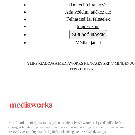
Hírlevél feliratkozás
Adatvédelmi tájékoztató
Felhasználási feltételek
Impresszum
Süti beállítások
Média ajánlat
A LIFE KIADÓJA A MEDIAWORKS HUNGARY ZRT. © MINDEN J
FENNTARTVA.
Portfóliónk minőségi tartalmat jelent minden olvasó számára. Egyedülálló elérést,
országos lefedettséget és változatos megjelenési lehetőséget biztosít. Folyamatosan
keressük az új irányokat és fejlődési lehetőségeket. Ez jövőnk záloga.